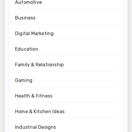
Automotive
Business
Digital Marketing
Education
Family & Relationship
Gaming
Health & Fitness
Home & Kitchen Ideas
Industrial Designs