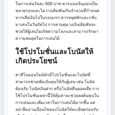
ในการเล่นวันละ 500 บาท ควรแบ่งเงินออกเป็น
หลายรอบและไม่วางเดิมพันเกินจำนวนที่กำหนด
หากเสียเงินไปในรอบแรก ควรหยุดพักและกลับ
มาเล่นในวันถัดไป การควบคุมวงเงินเดิมพันจะ
ช่วยให้ผู้เล่นไม่เกิดความโลภและสามารถรักษา
ความสมดุลในการเล่นได้
ใช้โปรโมชั่นและโบนัสให้
เกิดประโยชน์
คาสิโนออนไลน์มักมีโปรโมชั่นและโบนัสที่
สามารถช่วยเพิ่มเงินทุนให้กับผู้เล่น เช่น โบนัส
ต้อนรับ โบนัสเงินฝาก หรือโบนัสคืนยอดเสีย การ
ใช้โปรโมชั่นเหล่านี้ให้คุ้มค่าจะช่วยลดต้นทุนใน
การเล่นและเพิ่มเวลาในการเล่นได้มากขึ้น แต่
อย่าลืมอ่านเงื่อนไขของโบนัสให้ละเอียดก่อนรับ