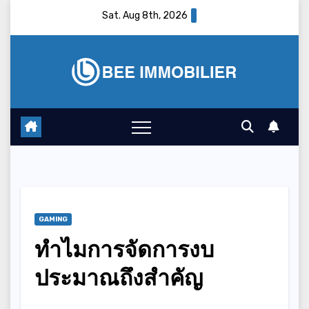
Skip
Sat. Aug 8th, 2026
to
content
GAMING
ทำไมการจัดการงบ
ประมาณถึงสำคัญ