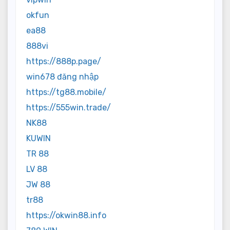
okfun
ea88
888vi
https://888p.page/
win678 đăng nhập
https://tg88.mobile/
https://555win.trade/
NK88
KUWIN
TR 88
LV 88
JW 88
tr88
https://okwin88.info