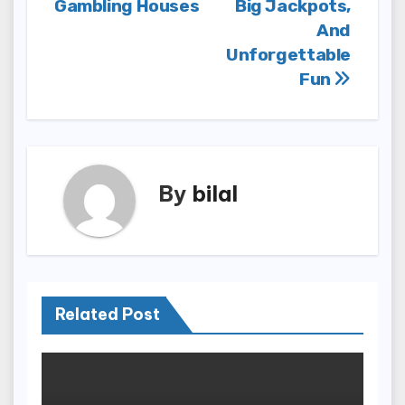
Gambling Houses
Big Jackpots,
And
Unforgettable
Fun
By
bilal
Related Post