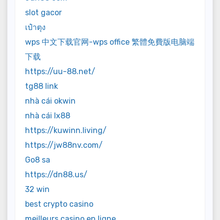
slot gacor
เป๋าตุง
wps 中文下载官网-wps office 繁體免費版电脑端
下载
https://uu-88.net/
tg88 link
nhà cái okwin
nhà cái lx88
https://kuwinn.living/
https://jw88nv.com/
Go8 sa
https://dn88.us/
32 win
best crypto casino
meilleurs casino en ligne