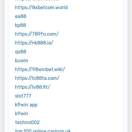
https://8xbetcom.world
ea88
kp88
https://789fo.com/
https://nk888.io/
qs88
kuwin
https://98winbet.wiki/
https://lc88ta.com/
https://lv88.fit/
slot777
k9win app
k9win
techno002
top 100 online casinos uk