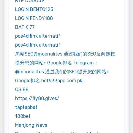
RTP DODO69
LOGIN BENTO123
LOGIN FENDY188
BATIK 77
pos4d link alternatif
pos4d link alternatif
黑帽SEO@moonalites 通过我们的SEO反向链接
提升您的网站↑ Google排名 Telegram：
@moonalites 通过我们的SEO提升您的网站↑
Google排名 bet939app.com.pk
QS 88
https://fly88.gives/
taptapbet
188bet
Mahjong Ways