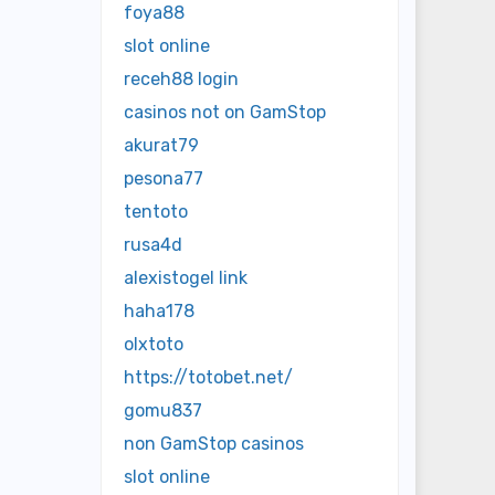
foya88
slot online
receh88 login
casinos not on GamStop
akurat79
pesona77
tentoto
rusa4d
alexistogel link
haha178
olxtoto
https://totobet.net/
gomu837
non GamStop casinos
slot online