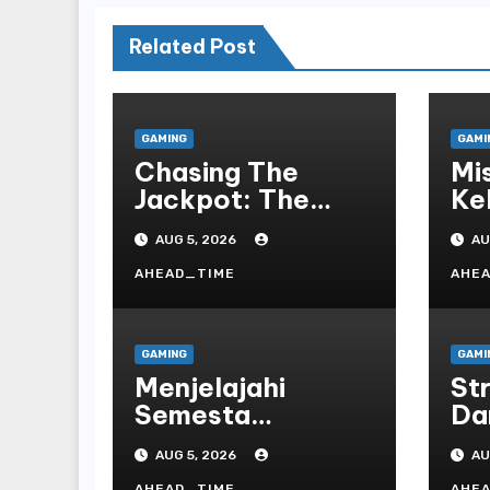
Related Post
GAMING
GAMI
Chasing The
Mis
Jackpot: The
Ke
Allure And Pitfalls
Se
AUG 5, 2026
AU
Of Gaming In
Jel
Bodoni Society
Sl
AHEAD_TIME
AHE
Ke
GAMING
GAMI
Menjelajahi
Str
Semesta
Da
Realistic:
Ha
AUG 5, 2026
AU
Petualangan Tak
Da
AHEAD_TIME
AHE