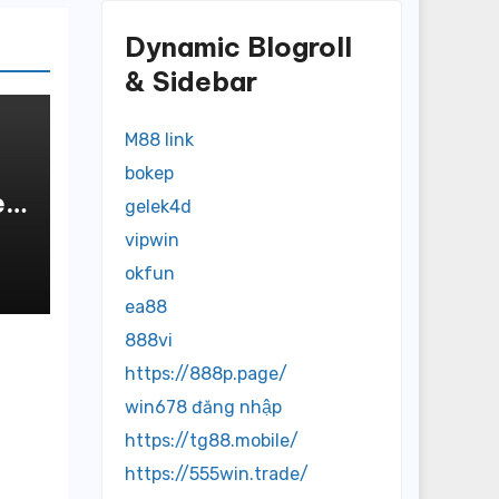
Dynamic Blogroll
& Sidebar
M88 link
bokep
e:
gelek4d
,
vipwin
Of
okfun
ea88
888vi
https://888p.page/
win678 đăng nhập
https://tg88.mobile/
https://555win.trade/