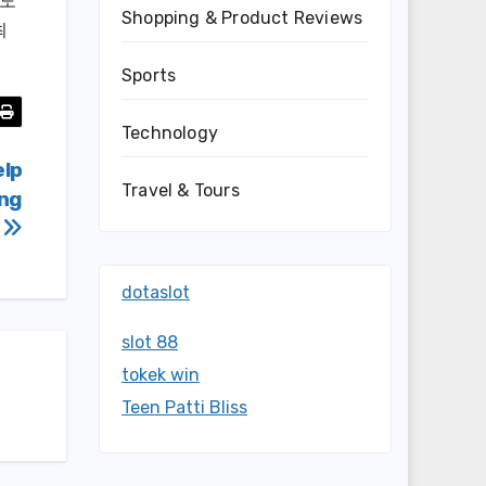
수도
Shopping & Product Reviews
최
Sports
Technology
elp
Travel & Tours
ing
t
dotaslot
slot 88
tokek win
Teen Patti Bliss