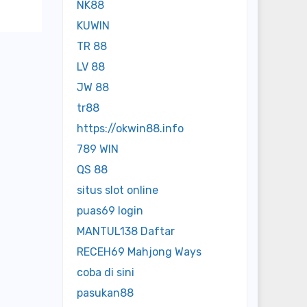
NK88
KUWIN
TR 88
LV 88
JW 88
tr88
https://okwin88.info
789 WIN
QS 88
situs slot online
puas69 login
MANTUL138 Daftar
RECEH69 Mahjong Ways
coba di sini
pasukan88