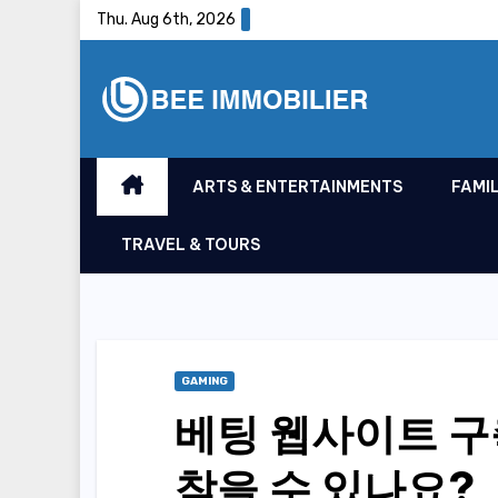
Skip
Thu. Aug 6th, 2026
to
content
ARTS & ENTERTAINMENTS
FAMIL
TRAVEL & TOURS
GAMING
베팅 웹사이트 구
찾을 수 있나요?