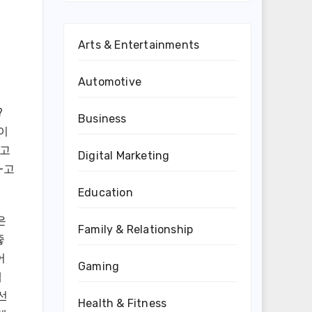
Arts & Entertainments
Automotive
?
Business
이
 고
Digital Marketing
-고
Education
은
Family & Relationship
좋
어
Gaming
웹
선
Health & Fitness