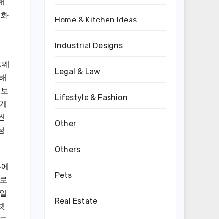
해
전화
Home & Kitchen Ideas
Industrial Designs
팅
트웨
Legal & Law
 해
 보
Lifestyle & Fashion
 게
씬
Other
성
Others
부에
Pets
글로
 일
Real Estate
넷