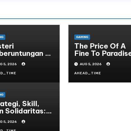
NG
GAMING
teri
The Price Of A
beruntungan di
Fine To Paradis
tiap Spin:
Dreams, Desires
G 5, 2026
AUG 5, 2026
ajahi Dunia
And The Allure 
ot yang Penuh
The Drawing
AD_TIME
AHEAD_TIME
jutan!
NG
ategi, Skill,
n Solidaritas:
rmoni Unik
G 5, 2026
lam Komunitas
AD_TIME