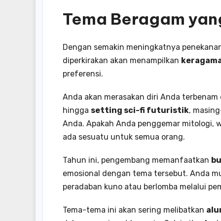
Tema Beragam yang
Dengan semakin meningkatnya penekana
diperkirakan akan menampilkan
keragaman
preferensi.
Anda akan merasakan diri Anda terbenam d
hingga
setting sci-fi futuristik
, masing
Anda. Apakah Anda penggemar mitologi, war
ada sesuatu untuk semua orang.
Tahun ini, pengembang memanfaatkan
bu
emosional dengan tema tersebut. Anda m
peradaban kuno atau berlomba melalui p
Tema-tema ini akan sering melibatkan
alu