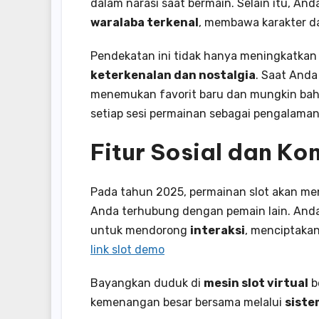
dalam narasi saat bermain. Selain itu, A
waralaba terkenal
, membawa karakter da
Pendekatan ini tidak hanya meningkatkan n
keterkenalan dan nostalgia
. Saat Anda
menemukan favorit baru dan mungkin bahka
setiap sesi permainan sebagai pengalaman
Fitur Sosial dan Ko
Pada tahun 2025, permainan slot akan m
Anda terhubung dengan pemain lain. An
untuk mendorong
interaksi
, menciptaka
link slot demo
Bayangkan duduk di
mesin slot virtual
b
kemenangan besar bersama melalui
siste