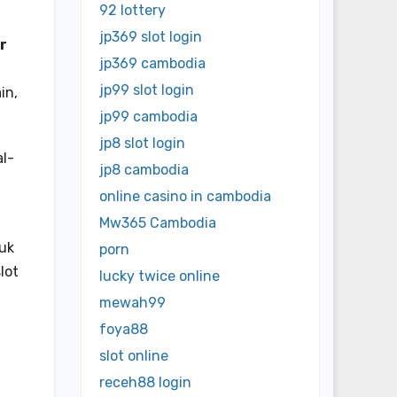
92 lottery
jp369 slot login
r
jp369 cambodia
jp99 slot login
in,
jp99 cambodia
jp8 slot login
l-
jp8 cambodia
online casino in cambodia
Mw365 Cambodia
tuk
porn
lot
lucky twice online
mewah99
foya88
slot online
receh88 login