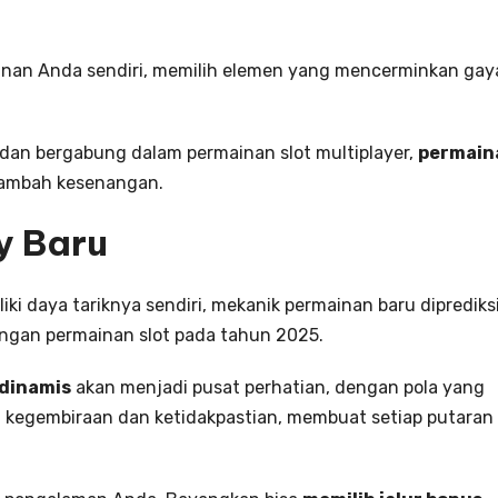
nan Anda sendiri, memilih elemen yang mencerminkan gay
n bergabung dalam permainan slot multiplayer,
permain
nambah kesenangan.
y Baru
ki daya tariknya sendiri, mekanik permainan baru diprediks
engan permainan slot pada tahun 2025.
dinamis
akan menjadi pusat perhatian, dengan pola yang
 kegembiraan dan ketidakpastian, membuat setiap putaran