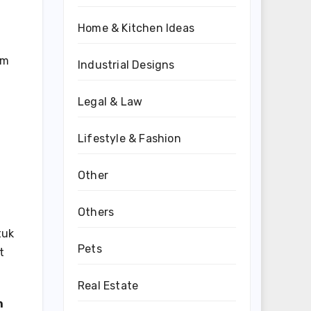
Home & Kitchen Ideas
am
Industrial Designs
Legal & Law
Lifestyle & Fashion
Other
Others
tuk
Pets
t
Real Estate
n