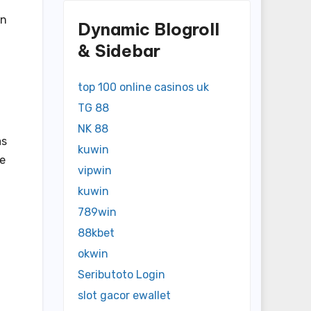
an
Dynamic Blogroll
& Sidebar
top 100 online casinos uk
u
TG 88
NK 88
as
kuwin
e
vipwin
kuwin
789win
88kbet
okwin
Seributoto Login
slot gacor ewallet