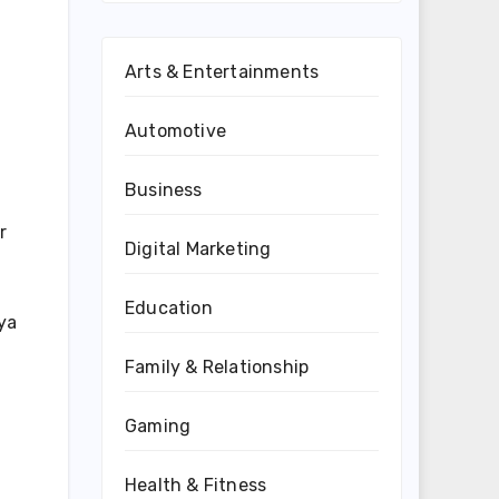
Arts & Entertainments
Automotive
Business
r
Digital Marketing
Education
ya
Family & Relationship
Gaming
Health & Fitness