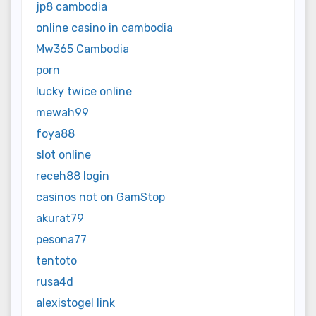
jp8 cambodia
online casino in cambodia
Mw365 Cambodia
porn
lucky twice online
mewah99
foya88
slot online
receh88 login
casinos not on GamStop
akurat79
pesona77
tentoto
rusa4d
alexistogel link