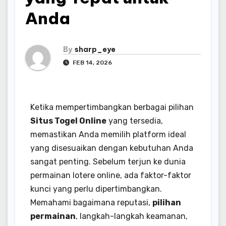
Anda
By
sharp_eye
FEB 14, 2026
Ketika mempertimbangkan berbagai pilihan
Situs Togel Online
yang tersedia,
memastikan Anda memilih platform ideal
yang disesuaikan dengan kebutuhan Anda
sangat penting. Sebelum terjun ke dunia
permainan lotere online, ada faktor-faktor
kunci yang perlu dipertimbangkan.
Memahami bagaimana reputasi,
pilihan
permainan
, langkah-langkah keamanan,