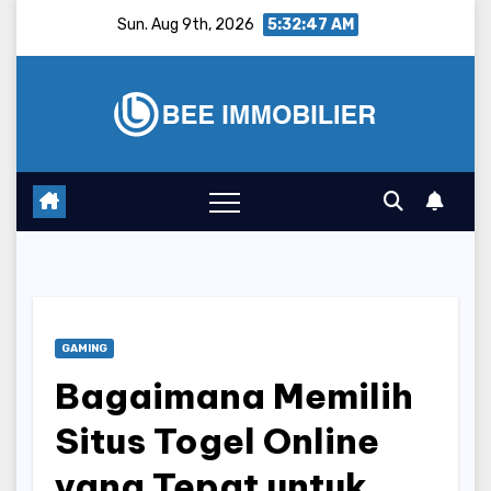
Skip
Sun. Aug 9th, 2026
5:32:48 AM
to
content
GAMING
Bagaimana Memilih
Situs Togel Online
yang Tepat untuk