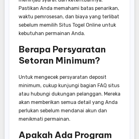
Pastikan Anda memahami batas penarikan,
waktu pemrosesan, dan biaya yang terlibat
sebelum memilih Situs Togel Online untuk
kebutuhan permainan Anda.
Berapa Persyaratan
Setoran Minimum?
Untuk mengecek persyaratan deposit
minimum, cukup kunjungi bagian FAQ situs
atau hubungi dukungan pelanggan. Mereka
akan memberikan semua detail yang Anda
perlukan sebelum mendanai akun dan
menikmati permainan.
Apakah Ada Program