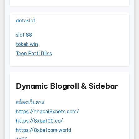
dotaslot
slot 88
tokek win
Teen Patti Bliss
Dynamic Blogroll & Sidebar
สล็อตเว็บตรง
https://nhacai8xbets.com/
https://8xbet00.co/
https://8xbetcom.world