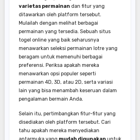
varietas permainan
dan fitur yang
ditawarkan oleh platform tersebut.
Mulailah dengan melihat berbagai
permainan yang tersedia. Sebuah situs
togel online yang baik seharusnya
menawarkan seleksi permainan lotre yang
beragam untuk memenuhi berbagai
preferensi. Periksa apakah mereka
menawarkan opsi populer seperti
permainan 4D, 3D, atau 2D, serta variasi
lain yang bisa menambah keseruan dalam
pengalaman bermain Anda.
Selain itu, pertimbangkan fitur-fitur yang
disediakan oleh platform tersebut. Cari
tahu apakah mereka menyediakan
antarmuka yang
mudah digunakan
untuk