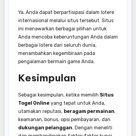
Ya, Anda dapat berpartisipasi dalam lotere
internasional melalui situs tersebut. Situs
ini menawarkan berbagai pilihan untuk
Anda mencoba keberuntungan Anda dalam
berbagai lotere dari seluruh dunia,
menambahkan kegembiraan pada
pengalaman bermain game Anda.
Kesimpulan
Sebagai kesimpulan, ketika memilih
Situs
Togel Online
yang tepat untuk Anda,
utamakan reputasi,
beragam permainan
,
keamanan, bonus, opsi pembayaran, dan
dukungan pelanggan
. Dengan meneliti
dan membandingkan faktor-faktor kunci