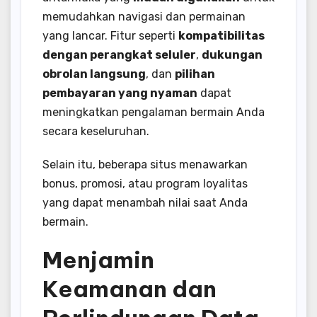
memudahkan navigasi dan permainan
yang lancar. Fitur seperti
kompatibilitas
dengan perangkat seluler
,
dukungan
obrolan langsung
, dan
pilihan
pembayaran yang nyaman
dapat
meningkatkan pengalaman bermain Anda
secara keseluruhan.
Selain itu, beberapa situs menawarkan
bonus, promosi, atau program loyalitas
yang dapat menambah nilai saat Anda
bermain.
Menjamin
Keamanan dan