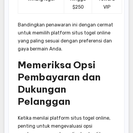
$250
VIP
Bandingkan penawaran ini dengan cermat
untuk memilih platform situs togel online
yang paling sesuai dengan preferensi dan
gaya bermain Anda.
Memeriksa Opsi
Pembayaran dan
Dukungan
Pelanggan
Ketika menilai platform situs togel online,
penting untuk mengevaluasi opsi