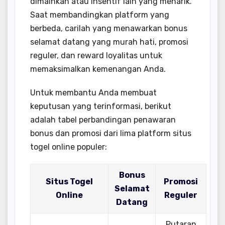
dimainkan atau insentif lain yang menarik.
Saat membandingkan platform yang
berbeda, carilah yang menawarkan bonus
selamat datang yang murah hati, promosi
reguler, dan reward loyalitas untuk
memaksimalkan kemenangan Anda.
Untuk membantu Anda membuat
keputusan yang terinformasi, berikut
adalah tabel perbandingan penawaran
bonus dan promosi dari lima platform situs
togel online populer:
Bonus
Situs Togel
Promosi
Selamat
Online
Reguler
Datang
Putaran