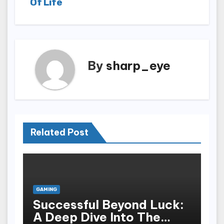
Of Life
By
sharp_eye
Related Post
GAMING
Successful Beyond Luck:
A Deep Dive Into The