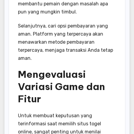
membantu pemain dengan masalah apa
pun yang mungkin timbul.
Selanjutnya, cari opsi pembayaran yang
aman. Platform yang terpercaya akan
menawarkan metode pembayaran
terpercaya, menjaga transaksi Anda tetap
aman.
Mengevaluasi
Variasi Game dan
Fitur
Untuk membuat keputusan yang
terinformasi saat memilih situs togel
online, sangat penting untuk menilai