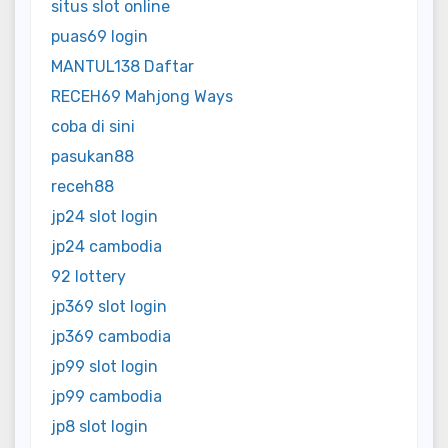
situs slot online
puas69 login
MANTUL138 Daftar
RECEH69 Mahjong Ways
coba di sini
pasukan88
receh88
jp24 slot login
jp24 cambodia
92 lottery
jp369 slot login
jp369 cambodia
jp99 slot login
jp99 cambodia
jp8 slot login