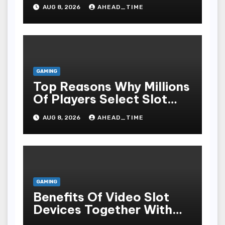
Psychological Science Of
AUG 8, 2026
AHEAD_TIME
Slot Gacor Players
GAMING
Top Reasons Why Millions
Of Players Select Slot
Online For Fun,
AUG 8, 2026
AHEAD_TIME
Exhilaration, Big Wins,
And An Red-letter Play
Stake
GAMING
Benefits Of Video Slot
Devices Together With
Repay Game Titles-