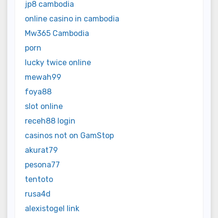
jp8 cambodia
online casino in cambodia
Mw365 Cambodia
porn
lucky twice online
mewah99
foya88
slot online
receh88 login
casinos not on GamStop
akurat79
pesona77
tentoto
rusa4d
alexistogel link