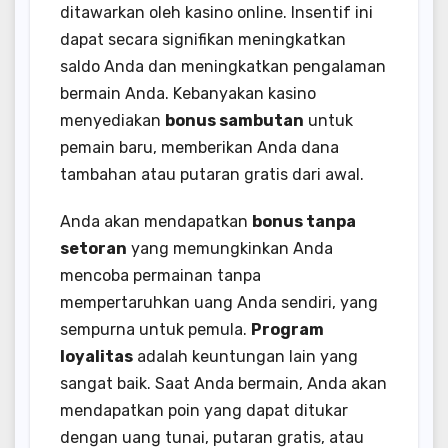
ditawarkan oleh kasino online. Insentif ini
dapat secara signifikan meningkatkan
saldo Anda dan meningkatkan pengalaman
bermain Anda. Kebanyakan kasino
menyediakan
bonus sambutan
untuk
pemain baru, memberikan Anda dana
tambahan atau putaran gratis dari awal.
Anda akan mendapatkan
bonus tanpa
setoran
yang memungkinkan Anda
mencoba permainan tanpa
mempertaruhkan uang Anda sendiri, yang
sempurna untuk pemula.
Program
loyalitas
adalah keuntungan lain yang
sangat baik. Saat Anda bermain, Anda akan
mendapatkan poin yang dapat ditukar
dengan uang tunai, putaran gratis, atau