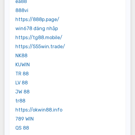
ea88
888vi
https://888p.page/
win678 đăng nhập
https://tg88.mobile/
https://555win.trade/
NK88
KUWIN
TR 88
LV 88
JW 88
tr88
https://okwin88.info
789 WIN
QS 88