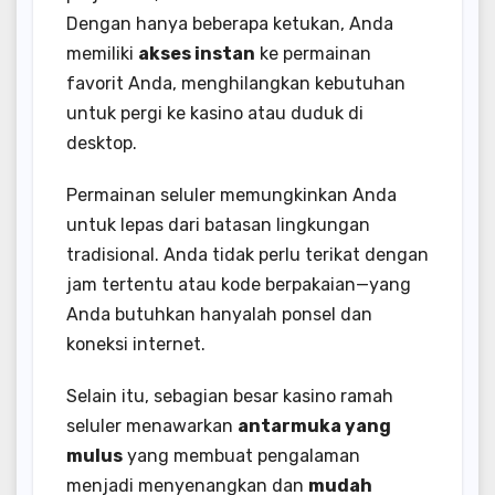
Dengan hanya beberapa ketukan, Anda
memiliki
akses instan
ke permainan
favorit Anda, menghilangkan kebutuhan
untuk pergi ke kasino atau duduk di
desktop.
Permainan seluler memungkinkan Anda
untuk lepas dari batasan lingkungan
tradisional. Anda tidak perlu terikat dengan
jam tertentu atau kode berpakaian—yang
Anda butuhkan hanyalah ponsel dan
koneksi internet.
Selain itu, sebagian besar kasino ramah
seluler menawarkan
antarmuka yang
mulus
yang membuat pengalaman
menjadi menyenangkan dan
mudah