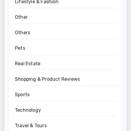
Lifestyle & Fashion
Other
Others
Pets
Real Estate
Shopping & Product Reviews
Sports
Technology
Travel & Tours