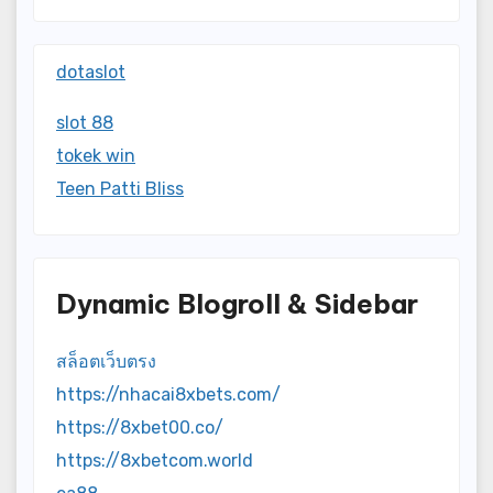
dotaslot
slot 88
tokek win
Teen Patti Bliss
Dynamic Blogroll & Sidebar
สล็อตเว็บตรง
https://nhacai8xbets.com/
https://8xbet00.co/
https://8xbetcom.world