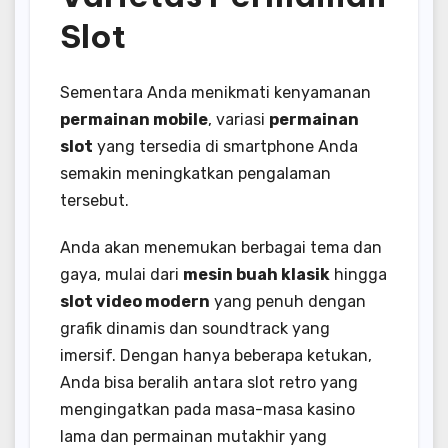
Slot
Sementara Anda menikmati kenyamanan
permainan mobile
, variasi
permainan
slot
yang tersedia di smartphone Anda
semakin meningkatkan pengalaman
tersebut.
Anda akan menemukan berbagai tema dan
gaya, mulai dari
mesin buah klasik
hingga
slot video modern
yang penuh dengan
grafik dinamis dan soundtrack yang
imersif. Dengan hanya beberapa ketukan,
Anda bisa beralih antara slot retro yang
mengingatkan pada masa-masa kasino
lama dan permainan mutakhir yang