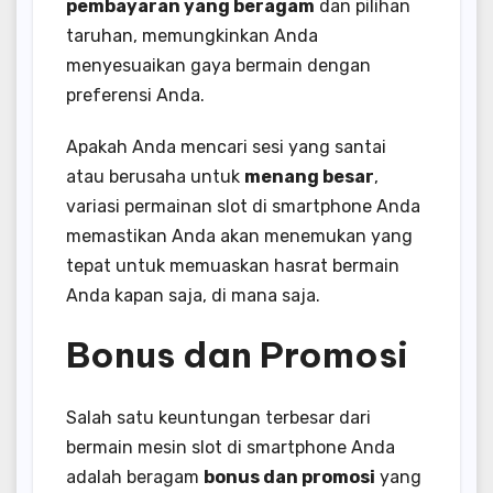
pembayaran yang beragam
dan pilihan
taruhan, memungkinkan Anda
menyesuaikan gaya bermain dengan
preferensi Anda.
Apakah Anda mencari sesi yang santai
atau berusaha untuk
menang besar
,
variasi permainan slot di smartphone Anda
memastikan Anda akan menemukan yang
tepat untuk memuaskan hasrat bermain
Anda kapan saja, di mana saja.
Bonus dan Promosi
Salah satu keuntungan terbesar dari
bermain mesin slot di smartphone Anda
adalah beragam
bonus dan promosi
yang