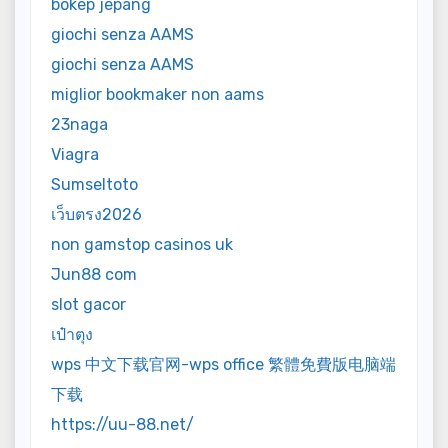
bokep jepang
giochi senza AAMS
giochi senza AAMS
miglior bookmaker non aams
23naga
Viagra
Sumseltoto
เว็บตรง2026
non gamstop casinos uk
Jun88 com
slot gacor
เป๋าตุง
wps 中文下载官网-wps office 繁體免費版电脑端
下载
https://uu-88.net/