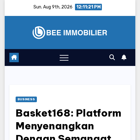
Skip
Sun. Aug 9th, 2026
12:11:22 PM
to
content
BUSINESS
Basket168: Platform
Menyenangkan
Dengan Semangat