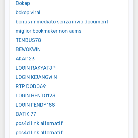
Bokep
bokep viral
bonus immediato senza invio documenti
miglior bookmaker non aams
TEMBUS78
BEWOKWIN
AKAI123
LOGIN RAKYATJP
LOGIN KIJANGWIN
RTP DODO69
LOGIN BENTO123
LOGIN FENDY188
BATIK 77
pos4d link alternatif
pos4d link alternatif