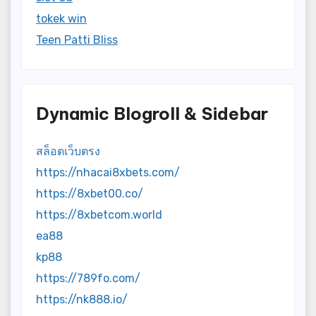
tokek win
Teen Patti Bliss
Dynamic Blogroll & Sidebar
สล็อตเว็บตรง
https://nhacai8xbets.com/
https://8xbet00.co/
https://8xbetcom.world
ea88
kp88
https://789fo.com/
https://nk888.io/