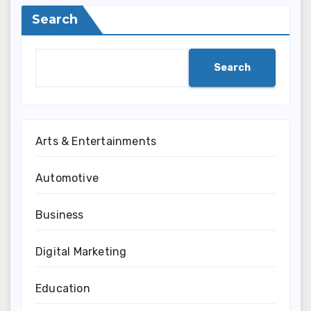
Search
Search
Arts & Entertainments
Automotive
Business
Digital Marketing
Education