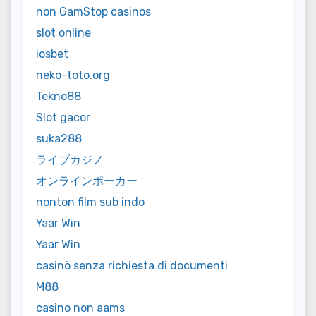
non GamStop casinos
slot online
iosbet
neko-toto.org
Tekno88
Slot gacor
suka288
ライブカジノ
オンラインポーカー
nonton film sub indo
Yaar Win
Yaar Win
casinò senza richiesta di documenti
M88
casino non aams