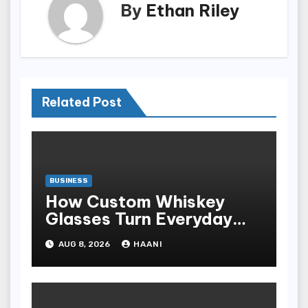
By
Ethan Riley
Related Post
BUSINESS
How Custom Whiskey
Glasses Turn Everyday
Moments Into Something
AUG 8, 2026
HAANI
Special