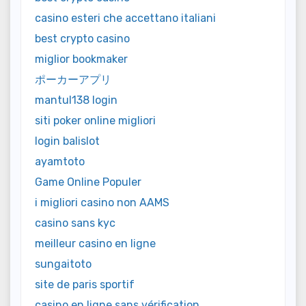
casino esteri che accettano italiani
best crypto casino
miglior bookmaker
ポーカーアプリ
mantul138 login
siti poker online migliori
login balislot
ayamtoto
Game Online Populer
i migliori casino non AAMS
casino sans kyc
meilleur casino en ligne
sungaitoto
site de paris sportif
casino en ligne sans vérification