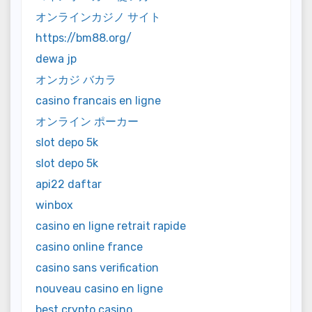
オンラインカジノ サイト
https://bm88.org/
dewa jp
オンカジ バカラ
casino francais en ligne
オンライン ポーカー
slot depo 5k
slot depo 5k
api22 daftar
winbox
casino en ligne retrait rapide
casino online france
casino sans verification
nouveau casino en ligne
best crypto casino