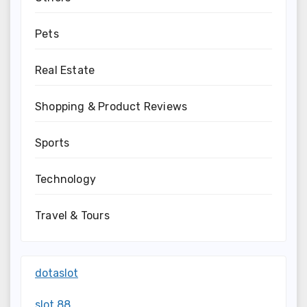
Pets
Real Estate
Shopping & Product Reviews
Sports
Technology
Travel & Tours
dotaslot
slot 88