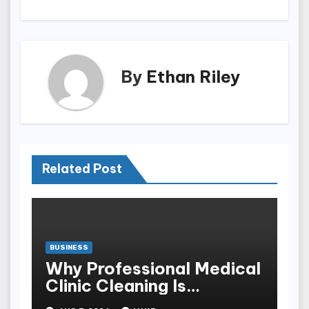
By
Ethan Riley
Related Post
BUSINESS
Why Professional Medical
Clinic Cleaning Is
Essential for Patient