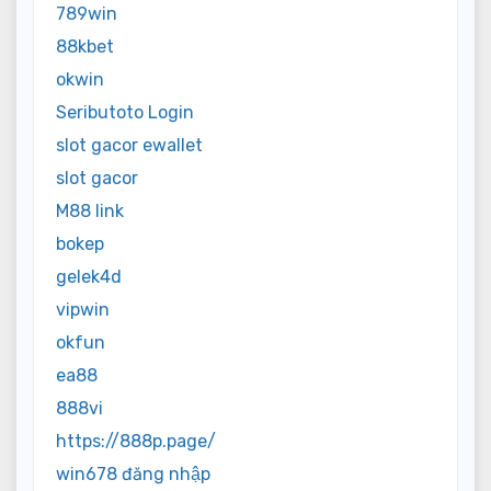
789win
88kbet
okwin
Seributoto Login
slot gacor ewallet
slot gacor
M88 link
bokep
gelek4d
vipwin
okfun
ea88
888vi
https://888p.page/
win678 đăng nhập