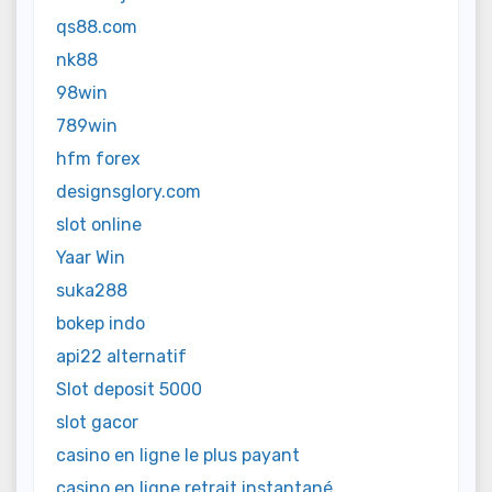
qs88.com
nk88
98win
789win
hfm forex
designsglory.com
slot online
Yaar Win
suka288
bokep indo
api22 alternatif
Slot deposit 5000
slot gacor
casino en ligne le plus payant
casino en ligne retrait instantané