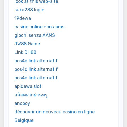
look at this web-site
suka288 login
19dewa
casinò online non aams
giochi senza AAMS
JW88 Game
Link DH88
pos4d link alternatif
pos4d link alternatif
pos4d link alternatif
apidewa slot
สล็อตฝากผ่านทรู
anoboy
découvrir un nouveau casino en ligne
Belgique