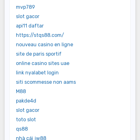
mvp789
slot gacor
api11 daftar
https://stqs88.com/
nouveau casino en ligne
site de paris sportif
online casino sites uae
link nyalabet login
siti scommesse non aams
M88
pakde4d
slot gacor
toto slot
qs88
nhà cái jw88