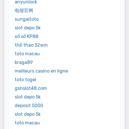
anyunlock
电报官网
sungaitoto
slot depo 5k
xổ số KP88
thể thao 32win
toto macau
braga89
meilleurs casino en ligne
toto togel
gsnslot48.com
slot depo 5k
deposit 5000
slot depo 5k
toto macau