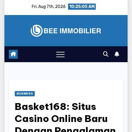
Skip
Fri. Aug 7th, 2026
10:25:06 AM
to
content
BUSINESS
Basket168: Situs
Casino Online Baru
Dengan Pengalaman