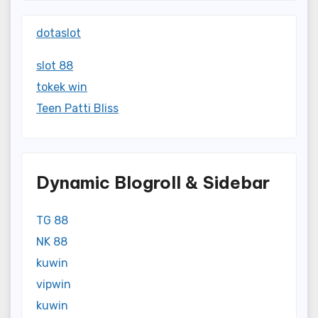
dotaslot
slot 88
tokek win
Teen Patti Bliss
Dynamic Blogroll & Sidebar
TG 88
NK 88
kuwin
vipwin
kuwin