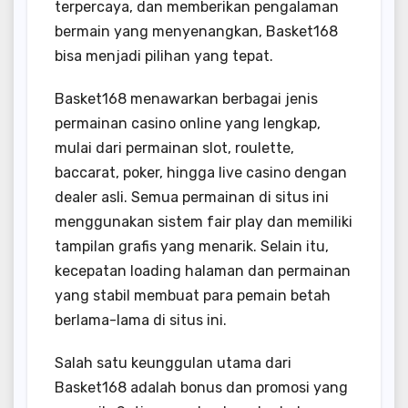
terpercaya, dan memberikan pengalaman
bermain yang menyenangkan, Basket168
bisa menjadi pilihan yang tepat.
Basket168 menawarkan berbagai jenis
permainan casino online yang lengkap,
mulai dari permainan slot, roulette,
baccarat, poker, hingga live casino dengan
dealer asli. Semua permainan di situs ini
menggunakan sistem fair play dan memiliki
tampilan grafis yang menarik. Selain itu,
kecepatan loading halaman dan permainan
yang stabil membuat para pemain betah
berlama-lama di situs ini.
Salah satu keunggulan utama dari
Basket168 adalah bonus dan promosi yang