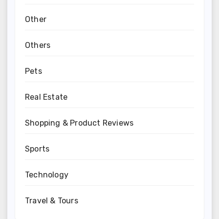
Other
Others
Pets
Real Estate
Shopping & Product Reviews
Sports
Technology
Travel & Tours