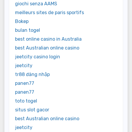
giochi senza AAMS
meilleurs sites de paris sportifs
Bokep
bulan togel
best online casino in Australia
best Australian online casino
jeetcity casino login
jeetcity
tr88 đăng nhập
panen77
panen77
toto togel
situs slot gacor
best Australian online casino
jeetcity