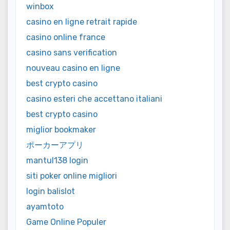
winbox
casino en ligne retrait rapide
casino online france
casino sans verification
nouveau casino en ligne
best crypto casino
casino esteri che accettano italiani
best crypto casino
miglior bookmaker
ポーカーアプリ
mantul138 login
siti poker online migliori
login balislot
ayamtoto
Game Online Populer