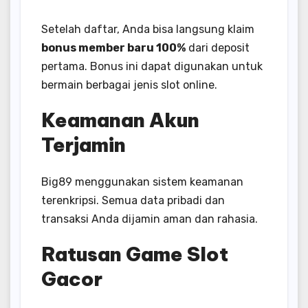
Setelah daftar, Anda bisa langsung klaim
bonus member baru 100%
dari deposit
pertama. Bonus ini dapat digunakan untuk
bermain berbagai jenis slot online.
Keamanan Akun
Terjamin
Big89 menggunakan sistem keamanan
terenkripsi. Semua data pribadi dan
transaksi Anda dijamin aman dan rahasia.
Ratusan Game Slot
Gacor