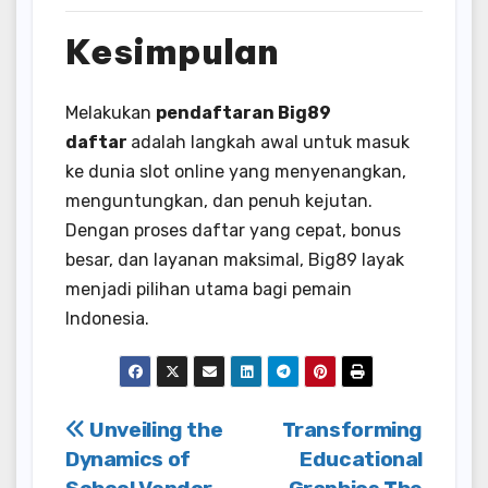
Kesimpulan
Melakukan
pendaftaran
Big89
daftar
adalah langkah awal untuk masuk
ke dunia slot online yang menyenangkan,
menguntungkan, dan penuh kejutan.
Dengan proses daftar yang cepat, bonus
besar, dan layanan maksimal, Big89 layak
menjadi pilihan utama bagi pemain
Indonesia.
Post
Unveiling the
Transforming
Dynamics of
Educational
navigation