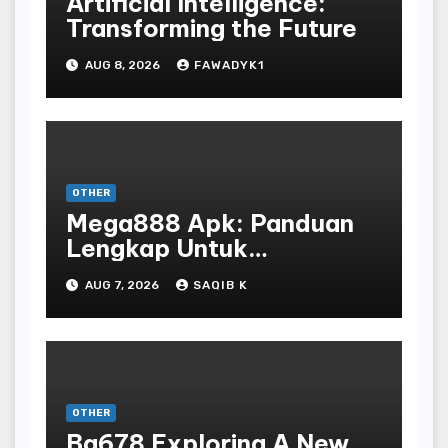
Artificial Intelligence:
Transforming the Future
AUG 8, 2026
FAWADYK1
OTHER
Mega888 Apk: Panduan
Lengkap Untuk
Mengunduh, Instalasi, Dan
AUG 7, 2026
SAQIB K
Bermain Slot Online
Terpopuler
OTHER
Bg678 Exploring A New