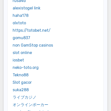
rusa4d
alexistogel link
haha178
olxtoto
https://totobet.net/
gomu837
non GamStop casinos
slot online
iosbet
neko-toto.org
Tekno88
Slot gacor
suka288
ライブカジノ
オンラインポーカー