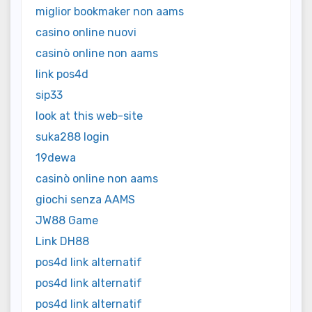
miglior bookmaker non aams
casino online nuovi
casinò online non aams
link pos4d
sip33
look at this web-site
suka288 login
19dewa
casinò online non aams
giochi senza AAMS
JW88 Game
Link DH88
pos4d link alternatif
pos4d link alternatif
pos4d link alternatif