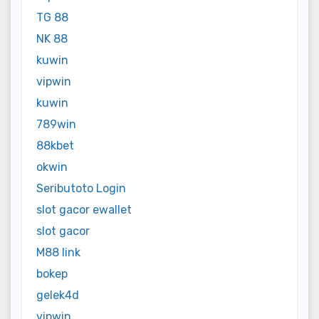
TG 88
NK 88
kuwin
vipwin
kuwin
789win
88kbet
okwin
Seributoto Login
slot gacor ewallet
slot gacor
M88 link
bokep
gelek4d
vipwin