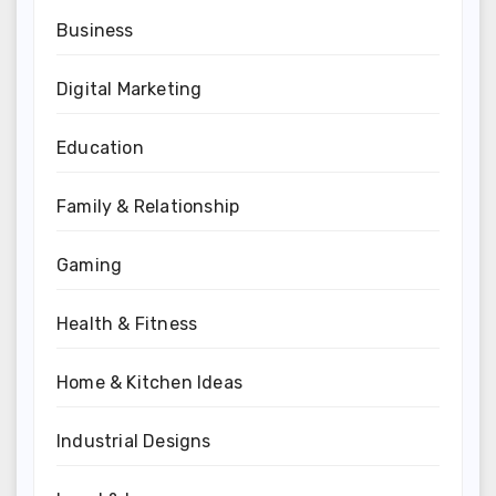
Business
Digital Marketing
Education
Family & Relationship
Gaming
Health & Fitness
Home & Kitchen Ideas
Industrial Designs