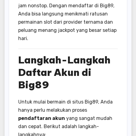
jam nonstop. Dengan mendaftar di Big89,
Anda bisa langsung menikmati ratusan
permainan slot dari provider ternama dan
peluang menang jackpot yang besar setiap
hari.
Langkah-Langkah
Daftar Akun di
Big89
Untuk mulai bermain di situs Big89, Anda
hanya perlu melakukan proses
pendaftaran akun
yang sangat mudah
dan cepat. Berikut adalah langkah-
langkahnya: