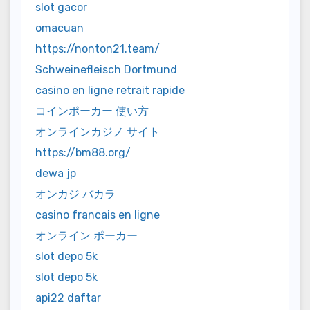
slot gacor
omacuan
https://nonton21.team/
Schweinefleisch Dortmund
casino en ligne retrait rapide
コインポーカー 使い方
オンラインカジノ サイト
https://bm88.org/
dewa jp
オンカジ バカラ
casino francais en ligne
オンライン ポーカー
slot depo 5k
slot depo 5k
api22 daftar