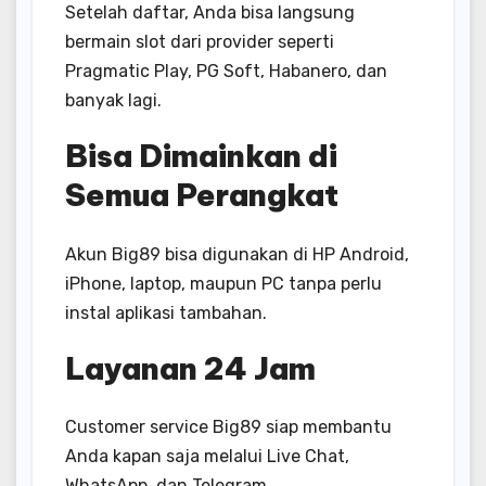
Setelah daftar, Anda bisa langsung
bermain slot dari provider seperti
Pragmatic Play, PG Soft, Habanero, dan
banyak lagi.
Bisa Dimainkan di
Semua Perangkat
Akun Big89 bisa digunakan di HP Android,
iPhone, laptop, maupun PC tanpa perlu
instal aplikasi tambahan.
Layanan 24 Jam
Customer service Big89 siap membantu
Anda kapan saja melalui Live Chat,
WhatsApp, dan Telegram.