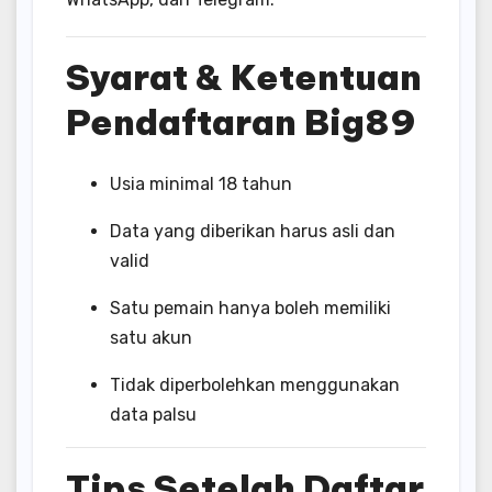
Syarat & Ketentuan
Pendaftaran Big89
Usia minimal 18 tahun
Data yang diberikan harus asli dan
valid
Satu pemain hanya boleh memiliki
satu akun
Tidak diperbolehkan menggunakan
data palsu
Tips Setelah Daftar