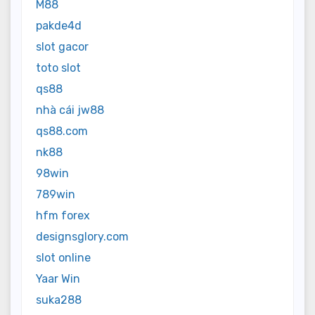
M88
pakde4d
slot gacor
toto slot
qs88
nhà cái jw88
qs88.com
nk88
98win
789win
hfm forex
designsglory.com
slot online
Yaar Win
suka288