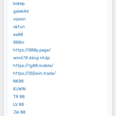
bokep
gelek4d
vipwin
okfun
ea88
888vi
https://888p.page/
win678 đăng nhập
https://tg88.mobile/
https://555win.trade/
NK88
KUWIN
TR 88
LV 88
JW 88