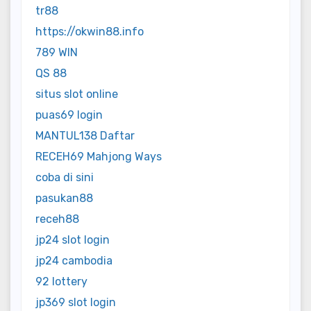
tr88
https://okwin88.info
789 WIN
QS 88
situs slot online
puas69 login
MANTUL138 Daftar
RECEH69 Mahjong Ways
coba di sini
pasukan88
receh88
jp24 slot login
jp24 cambodia
92 lottery
jp369 slot login