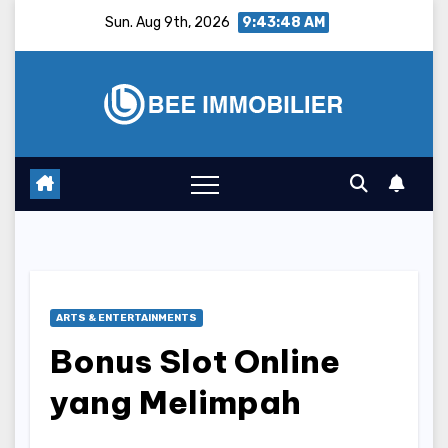
Skip
Sun. Aug 9th, 2026
9:43:49 AM
to
content
ARTS & ENTERTAINMENTS
Bonus Slot Online
yang Melimpah