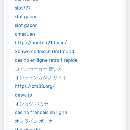
slot777
slot gacor
slot gacor
omacuan
https://nonton21.team/
Schweinefleisch Dortmund
casino en ligne retrait rapide
コインポーカー 使い方
オンラインカジノ サイト
https://bm88.org/
dewa jp
オンカジ バカラ
casino francais en ligne
オンライン ポーカー
slot depo 5k