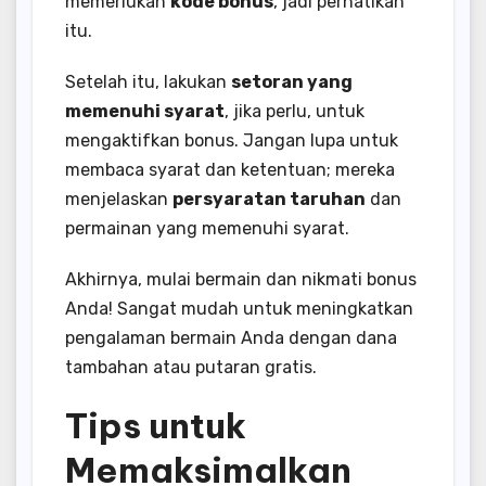
memerlukan
kode bonus
, jadi perhatikan
itu.
Setelah itu, lakukan
setoran yang
memenuhi syarat
, jika perlu, untuk
mengaktifkan bonus. Jangan lupa untuk
membaca syarat dan ketentuan; mereka
menjelaskan
persyaratan taruhan
dan
permainan yang memenuhi syarat.
Akhirnya, mulai bermain dan nikmati bonus
Anda! Sangat mudah untuk meningkatkan
pengalaman bermain Anda dengan dana
tambahan atau putaran gratis.
Tips untuk
Memaksimalkan