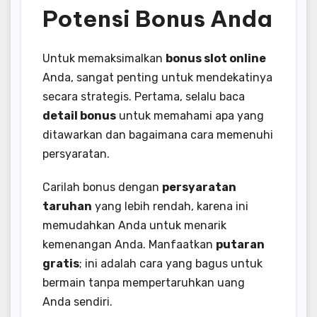
Potensi Bonus Anda
Untuk memaksimalkan
bonus slot online
Anda, sangat penting untuk mendekatinya
secara strategis. Pertama, selalu baca
detail bonus
untuk memahami apa yang
ditawarkan dan bagaimana cara memenuhi
persyaratan.
Carilah bonus dengan
persyaratan
taruhan
yang lebih rendah, karena ini
memudahkan Anda untuk menarik
kemenangan Anda. Manfaatkan
putaran
gratis
; ini adalah cara yang bagus untuk
bermain tanpa mempertaruhkan uang
Anda sendiri.