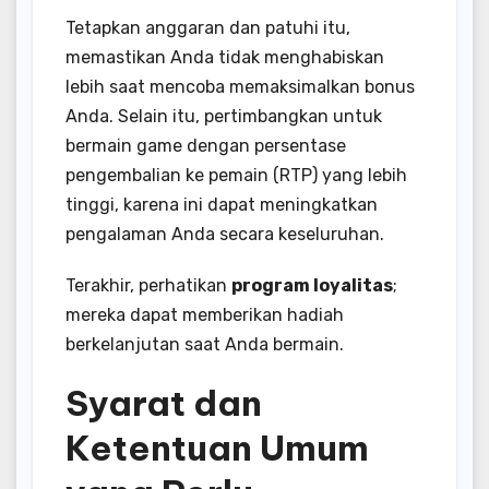
Tetapkan anggaran dan patuhi itu,
memastikan Anda tidak menghabiskan
lebih saat mencoba memaksimalkan bonus
Anda. Selain itu, pertimbangkan untuk
bermain game dengan persentase
pengembalian ke pemain (RTP) yang lebih
tinggi, karena ini dapat meningkatkan
pengalaman Anda secara keseluruhan.
Terakhir, perhatikan
program loyalitas
;
mereka dapat memberikan hadiah
berkelanjutan saat Anda bermain.
Syarat dan
Ketentuan Umum