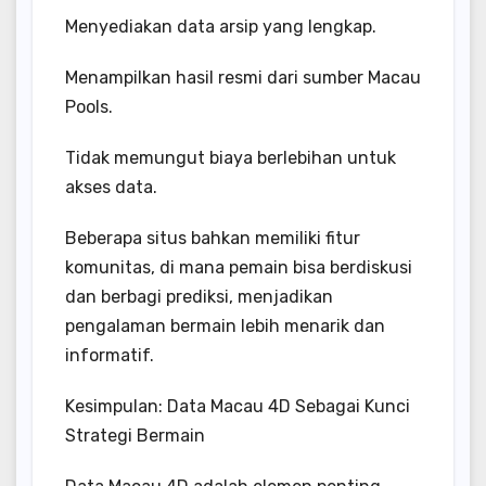
Menyediakan data arsip yang lengkap.
Menampilkan hasil resmi dari sumber Macau
Pools.
Tidak memungut biaya berlebihan untuk
akses data.
Beberapa situs bahkan memiliki fitur
komunitas, di mana pemain bisa berdiskusi
dan berbagi prediksi, menjadikan
pengalaman bermain lebih menarik dan
informatif.
Kesimpulan: Data Macau 4D Sebagai Kunci
Strategi Bermain