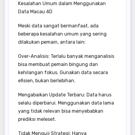
Kesalahan Umum dalam Menggunakan
Data Macau 4D
Meski data sangat bermanfaat, ada
beberapa kesalahan umum yang sering
dilakukan pemain, antara lain:
Over-Analisis: Terlalu banyak menganalisis
bisa membuat pemain bingung dan
kehilangan fokus. Gunakan data secara
efisien, bukan berlebihan.
Mengabaikan Update Terbaru: Data harus
selalu diperbarui. Menggunakan data lama
yang tidak relevan bisa menyebabkan
prediksi meleset.
Tidak Menguji Strategi: Hanya