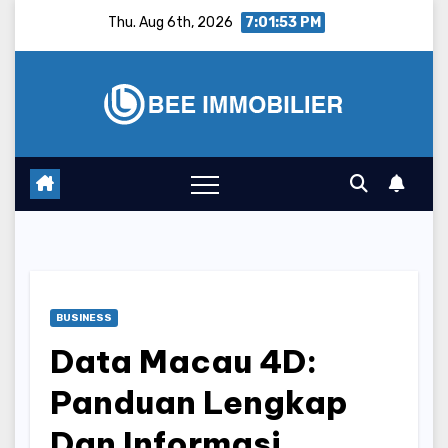
Skip
Thu. Aug 6th, 2026
7:01:54 PM
to
content
BUSINESS
Data Macau 4D:
Panduan Lengkap
Dan Informasi