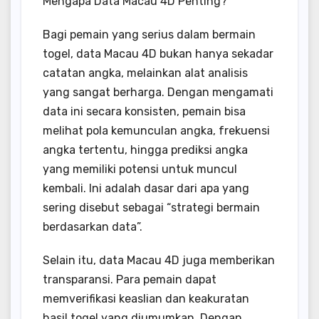
Mengapa Data Macau 4D Penting?
Bagi pemain yang serius dalam bermain
togel, data Macau 4D bukan hanya sekadar
catatan angka, melainkan alat analisis
yang sangat berharga. Dengan mengamati
data ini secara konsisten, pemain bisa
melihat pola kemunculan angka, frekuensi
angka tertentu, hingga prediksi angka
yang memiliki potensi untuk muncul
kembali. Ini adalah dasar dari apa yang
sering disebut sebagai “strategi bermain
berdasarkan data”.
Selain itu, data Macau 4D juga memberikan
transparansi. Para pemain dapat
memverifikasi keaslian dan keakuratan
hasil togel yang diumumkan. Dengan