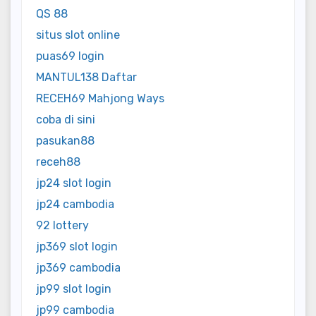
QS 88
situs slot online
puas69 login
MANTUL138 Daftar
RECEH69 Mahjong Ways
coba di sini
pasukan88
receh88
jp24 slot login
jp24 cambodia
92 lottery
jp369 slot login
jp369 cambodia
jp99 slot login
jp99 cambodia