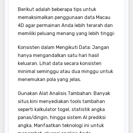
Berikut adalah beberapa tips untuk
memaksimalkan penggunaan data Macau
4D agar permainan Anda lebih terarah dan
memiliki peluang menang yang lebih tinggi:
Konsisten dalam Mengikuti Data: Jangan
hanya mengandalkan satu hari hasil
keluaran. Lihat data secara konsisten
minimal seminggu atau dua minggu untuk
menemukan pola yang jelas.
Gunakan Alat Analisis Tambahan: Banyak
situs kini menyediakan tools tambahan
seperti kalkulator togel, statistik angka
panas/dingin, hingga sistem AI prediksi
angka. Manfaatkan teknologi ini untuk