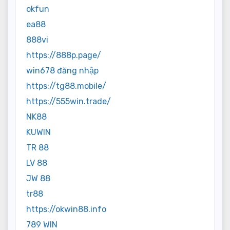
okfun
ea88
888vi
https://888p.page/
win678 đăng nhập
https://tg88.mobile/
https://555win.trade/
NK88
KUWIN
TR 88
LV 88
JW 88
tr88
https://okwin88.info
789 WIN