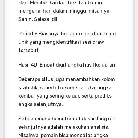
Hari: Memberikan konteks tambahan
mengenai hari dalam minggu, misalnya
Senin, Selasa, dll.
Periode: Biasanya berupa kode atau nomor
unik yang mengidentifikasi sesi draw
tersebut.
Hasil 4D: Empat digit angka hasil keluaran.
Beberapa situs juga menambahkan kolom
statistik, seperti frekuensi angka, angka
kembar yang sering keluar, serta prediksi
angka selanjutnya.
Setelah memahami format dasar, langkah
selanjutnya adalah melakukan analisis.
Misalnya, pemain bisa mencatat angka