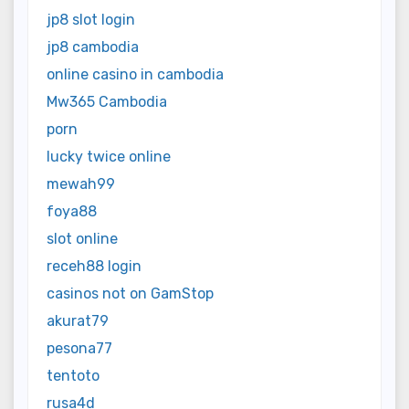
jp8 slot login
jp8 cambodia
online casino in cambodia
Mw365 Cambodia
porn
lucky twice online
mewah99
foya88
slot online
receh88 login
casinos not on GamStop
akurat79
pesona77
tentoto
rusa4d