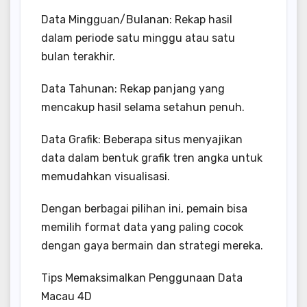
Data Mingguan/Bulanan: Rekap hasil
dalam periode satu minggu atau satu
bulan terakhir.
Data Tahunan: Rekap panjang yang
mencakup hasil selama setahun penuh.
Data Grafik: Beberapa situs menyajikan
data dalam bentuk grafik tren angka untuk
memudahkan visualisasi.
Dengan berbagai pilihan ini, pemain bisa
memilih format data yang paling cocok
dengan gaya bermain dan strategi mereka.
Tips Memaksimalkan Penggunaan Data
Macau 4D