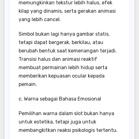
memungkinkan tekstur lebih halus, efek
kilap yang dinamis, serta gerakan animasi
yang lebih cancel.
Simbol bukan lagi hanya gambar statis,
tetapi dapat bergerak, berkilau, atau
berubah bentuk saat kemenangan terjadi.
Transisi halus dan animasi reaktif
membuat permainan lebih hidup serta
memberikan kepuasan ocular kepada
pemain.
c. Warna sebagai Bahasa Emosional
Pemilihan warna dalam slot bukan hanya
untuk estetika, tetapi juga untuk
membangkitkan reaksi psikologis tertentu.