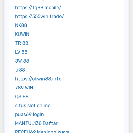
https://tg88.mobile/
https://555win.trade/
NK88
KUWIN
TR 88
LV 88
JW 88
tr88
https://okwin88.info
789 WIN
QS 88
situs slot online
puas69 login
MANTUL138 Daftar
RECEH69 Mahjong Ways