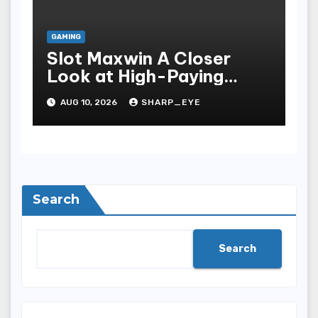
GAMING
Slot Maxwin A Closer
Look at High-Paying
Games
AUG 10, 2026
SHARP_EYE
Search
Search