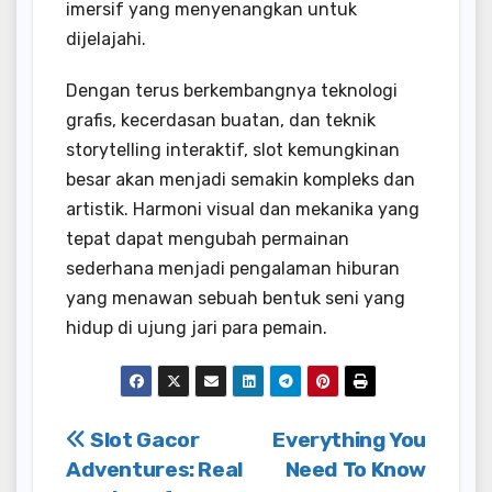
imersif yang menyenangkan untuk
dijelajahi.
Dengan terus berkembangnya teknologi
grafis, kecerdasan buatan, dan teknik
storytelling interaktif, slot kemungkinan
besar akan menjadi semakin kompleks dan
artistik. Harmoni visual dan mekanika yang
tepat dapat mengubah permainan
sederhana menjadi pengalaman hiburan
yang menawan sebuah bentuk seni yang
hidup di ujung jari para pemain.
Post
Slot Gacor
Everything You
Adventures: Real
Need To Know