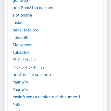
gomu837
non GamStop casinos
slot online
iosbet
neko-toto.org
Tekno88
Slot gacor
suka288
ライブカジノ
オンラインポーカー
nonton film sub indo
Yaar Win
Yaar Win
casinò senza richiesta di documenti
M88