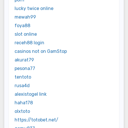
lucky twice online
mewah99
foya88
slot online
receh88 login
casinos not on GamStop
akurat79
pesona77
tentoto
rusa4d
alexistogel link
haha178
olxtoto
https://totobet.net/