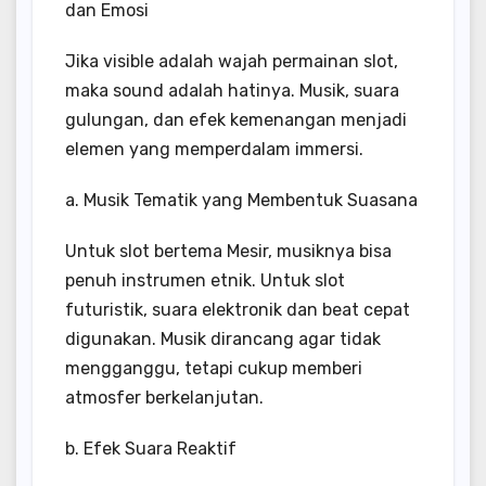
dan Emosi
Jika visible adalah wajah permainan slot,
maka sound adalah hatinya. Musik, suara
gulungan, dan efek kemenangan menjadi
elemen yang memperdalam immersi.
a. Musik Tematik yang Membentuk Suasana
Untuk slot bertema Mesir, musiknya bisa
penuh instrumen etnik. Untuk slot
futuristik, suara elektronik dan beat cepat
digunakan. Musik dirancang agar tidak
mengganggu, tetapi cukup memberi
atmosfer berkelanjutan.
b. Efek Suara Reaktif