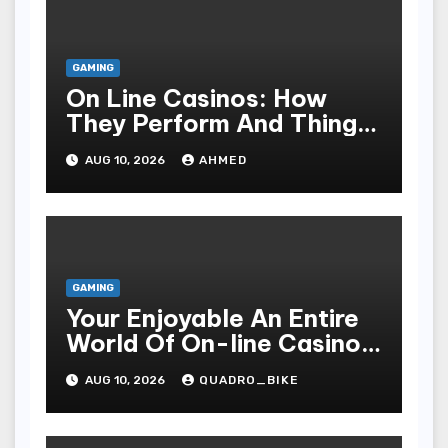
GAMING
On Line Casinos: How
They Perform And Things
To Assume
AUG 10, 2026
AHMED
GAMING
Your Enjoyable An Entire
World Of On-line Casinos
Some Sort Of Entry To Be
AUG 10, 2026
QUADRO_BIKE
Able To Unparalleled
Thrills