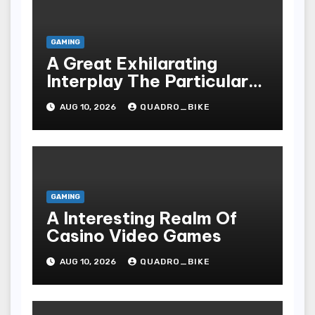
GAMING
A Great Exhilarating
Interplay The Particular
Essential Technicalities
AUG 10, 2026
QUADRO_BIKE
Of Your Casino
GAMING
A Interesting Realm Of
Casino Video Games
AUG 10, 2026
QUADRO_BIKE