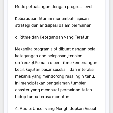
Mode petualangan dengan progresi level
Keberadaan fitur ini menambah lapisan
strategi dan antisipasi dalam permainan.
c. Ritme dan Ketegangan yang Teratur
Mekanika program slot dibuat dengan pola
ketegangan dan pelepasan(tension
unfreeze).Pemain diberi ritme kemenangan
kecil, kejutan besar sesekali, dan interaksi
mekanis yang mendorong rasa ingin tahu.
Ini menciptakan pengalaman tumbler
coaster yang membuat permainan tetap
hidup tanpa terasa monoton.
4. Audio: Unsur yang Menghidupkan Visual