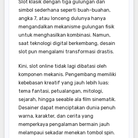
Slot klasik dengan tiga gulungan dan
simbol sederhana seperti buah-buahan,
angka 7, atau lonceng dulunya hanya
mengandalkan mekanisme gulungan fisik
untuk menghasilkan kombinasi. Namun,
saat teknologi digital berkembang, desain
slot pun mengalami transformasi drastis.
Kini, slot online tidak lagi dibatasi oleh
komponen mekanis. Pengembang memiliki
kebebasan kreatif yang jauh lebih luas:
tema fantasi, petualangan, mitologi,
sejarah, hingga seeable ala film sinematik.
Desainer dapat menciptakan dunia penuh
warna, karakter, dan cerita yang
memperkaya pengalaman bermain jauh
melampaui sekadar menekan tombol spin.