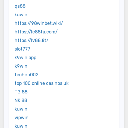
qs88
kuwin
https://98winbet.wiki/
https://lc88ta.com/
https://lv88.fit/
slot777
k9win app
k9win
techno002
top 100 online casinos uk
TG 88
NK 88
kuwin
vipwin
kuwin