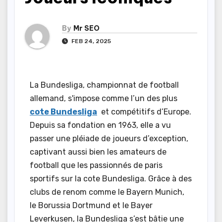
By
Mr SEO
FEB 24, 2025
La Bundesliga, championnat de football
allemand, s'impose comme l’un des plus
cote Bundesliga
et compétitifs d’Europe.
Depuis sa fondation en 1963, elle a vu
passer une pléiade de joueurs d’exception,
captivant aussi bien les amateurs de
football que les passionnés de paris
sportifs sur la cote Bundesliga. Grâce à des
clubs de renom comme le Bayern Munich,
le Borussia Dortmund et le Bayer
Leverkusen, la Bundesliga s’est bâtie une