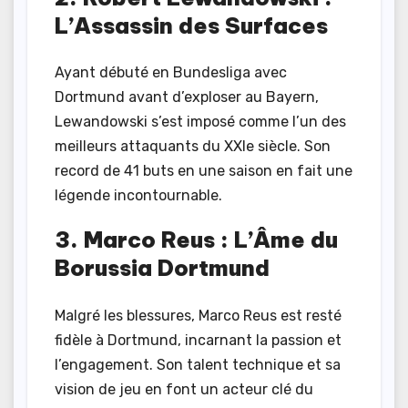
L’Assassin des Surfaces
Ayant débuté en Bundesliga avec
Dortmund avant d’exploser au Bayern,
Lewandowski s’est imposé comme l’un des
meilleurs attaquants du XXIe siècle. Son
record de 41 buts en une saison en fait une
légende incontournable.
3. Marco Reus : L’Âme du
Borussia Dortmund
Malgré les blessures, Marco Reus est resté
fidèle à Dortmund, incarnant la passion et
l’engagement. Son talent technique et sa
vision de jeu en font un acteur clé du