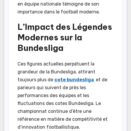
en équipe nationale témoigne de son
importance dans le football moderne.
L’Impact des Légendes
Modernes sur la
Bundesliga
Ces figures actuelles perpétuent la
grandeur de la Bundesliga, attirant
toujours plus de
cote bundesliga
et de
parieurs qui suivent de près les
performances des équipes et les
fluctuations des cotes Bundesliga. Le
championnat continue d’être une
référence en matière de compétitivité et
d’innovation footballistique.