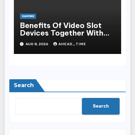
GAMING
Benefits Of Video Slot
Devices Together With
Repay Game Titles-
AUG 8, 2026
AHEAD_TIME
Added Ways To Win
Search
Search