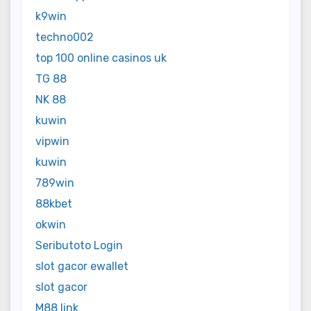
k9win
techno002
top 100 online casinos uk
TG 88
NK 88
kuwin
vipwin
kuwin
789win
88kbet
okwin
Seributoto Login
slot gacor ewallet
slot gacor
M88 link