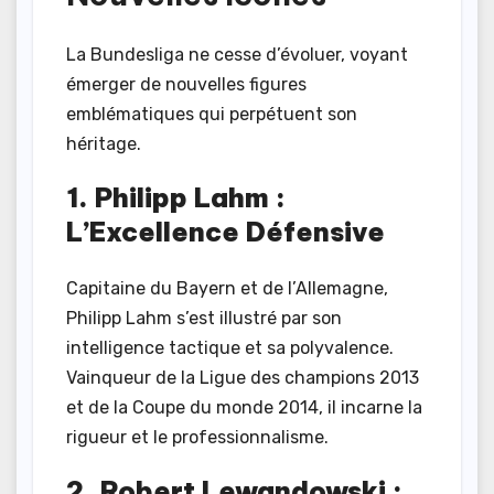
La Bundesliga ne cesse d’évoluer, voyant
émerger de nouvelles figures
emblématiques qui perpétuent son
héritage.
1. Philipp Lahm :
L’Excellence Défensive
Capitaine du Bayern et de l’Allemagne,
Philipp Lahm s’est illustré par son
intelligence tactique et sa polyvalence.
Vainqueur de la Ligue des champions 2013
et de la Coupe du monde 2014, il incarne la
rigueur et le professionnalisme.
2. Robert Lewandowski :