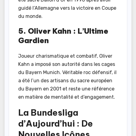
guidé l’Allemagne vers la victoire en Coupe
du monde.
5. Oliver Kahn : L’Ultime
Gardien
Joueur charismatique et combatif, Oliver
Kahn a imposé son autorité dans les cages
du Bayern Munich. Véritable roc défensif, il
a été l’un des artisans du sacre européen
du Bayern en 2001 et reste une référence
en matière de mentalité et d’engagement.
La Bundesliga
d’Aujourd’hui : De
Nouvelles Icônes