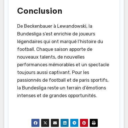
Conclusion
De Beckenbauer à Lewandowski, la
Bundesliga s’est enrichie de joueurs
légendaires qui ont marqué l’histoire du
football. Chaque saison apporte de
nouveaux talents, de nouvelles
performances mémorables et un spectacle
toujours aussi captivant. Pour les
passionnés de football et de paris sportifs,
la Bundesliga reste un terrain d’émotions
intenses et de grandes opportunités.