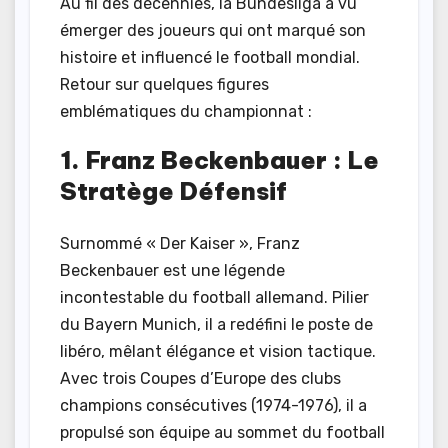
Au fil des décennies, la Bundesliga a vu
émerger des joueurs qui ont marqué son
histoire et influencé le football mondial.
Retour sur quelques figures
emblématiques du championnat :
1. Franz Beckenbauer : Le
Stratège Défensif
Surnommé « Der Kaiser », Franz
Beckenbauer est une légende
incontestable du football allemand. Pilier
du Bayern Munich, il a redéfini le poste de
libéro, mêlant élégance et vision tactique.
Avec trois Coupes d’Europe des clubs
champions consécutives (1974-1976), il a
propulsé son équipe au sommet du football