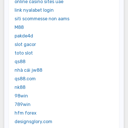
online casino sites uae
link nyalabet login
siti scommesse non aams
M88
pakde4d
slot gacor
toto slot
qs88
nhà cái jw88
qs88.com
nk88
98win
789win
hfm forex
designsglory.com