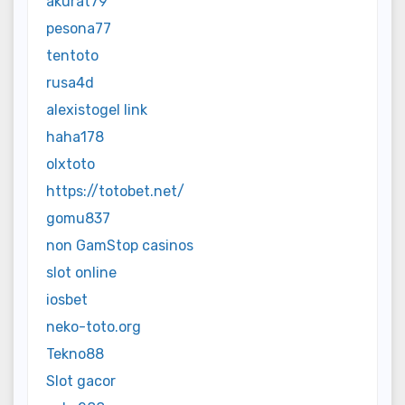
akurat79
pesona77
tentoto
rusa4d
alexistogel link
haha178
olxtoto
https://totobet.net/
gomu837
non GamStop casinos
slot online
iosbet
neko-toto.org
Tekno88
Slot gacor