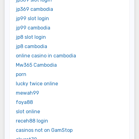
jp369 cambodia
jp99 slot login
jp99 cambodia
jp8 slot login
jp8 cambodia
online casino in cambodia
Mw365 Cambodia
porn
lucky twice online
mewah99
foya88
slot online
receh88 login
casinos not on GamStop