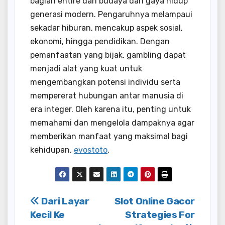
bagian entire dari budaya dan gaya hidup
generasi modern. Pengaruhnya melampaui
sekadar hiburan, mencakup aspek sosial,
ekonomi, hingga pendidikan. Dengan
pemanfaatan yang bijak, gambling dapat
menjadi alat yang kuat untuk
mengembangkan potensi individu serta
mempererat hubungan antar manusia di
era integer. Oleh karena itu, penting untuk
memahami dan mengelola dampaknya agar
memberikan manfaat yang maksimal bagi
kehidupan.
evostoto
.
Post
Dari Layar
Slot Online Gacor
Kecil Ke
Strategies For