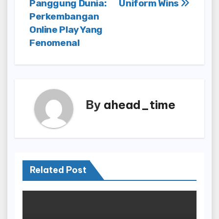
navigation
Panggung Dunia:
Uniform Wins
Perkembangan
Online Play Yang
Fenomenal
By
ahead_time
Related Post