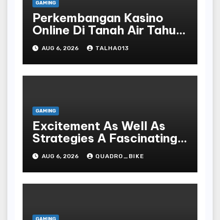
GAMING
Perkembangan Kasino
Online Di Tanah Air Tahun
Terbaru
AUG 6, 2026
TALHA013
GAMING
Excitement As Well As
Strategies A Fascinating
World Of On-line Casinos
AUG 6, 2026
QUADRO_BIKE
GAMING