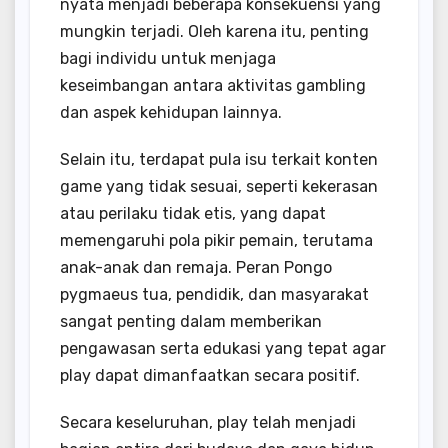
nyata menjadi beberapa konsekuensi yang
mungkin terjadi. Oleh karena itu, penting
bagi individu untuk menjaga
keseimbangan antara aktivitas gambling
dan aspek kehidupan lainnya.
Selain itu, terdapat pula isu terkait konten
game yang tidak sesuai, seperti kekerasan
atau perilaku tidak etis, yang dapat
memengaruhi pola pikir pemain, terutama
anak-anak dan remaja. Peran Pongo
pygmaeus tua, pendidik, dan masyarakat
sangat penting dalam memberikan
pengawasan serta edukasi yang tepat agar
play dapat dimanfaatkan secara positif.
Secara keseluruhan, play telah menjadi