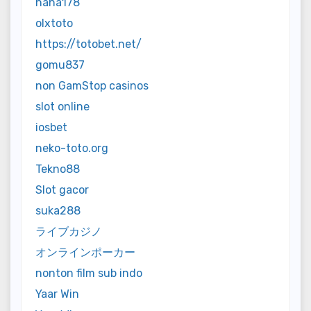
haha178
olxtoto
https://totobet.net/
gomu837
non GamStop casinos
slot online
iosbet
neko-toto.org
Tekno88
Slot gacor
suka288
ライブカジノ
オンラインポーカー
nonton film sub indo
Yaar Win