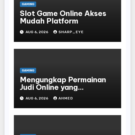
GAMING
Slot Game Online Akses
Mudah Platform
AUG 6, 2026
SHARP_EYE
GAMING
Mengungkap Permainan
Judi Online yang
Terselubung
AUG 6, 2026
AHMED