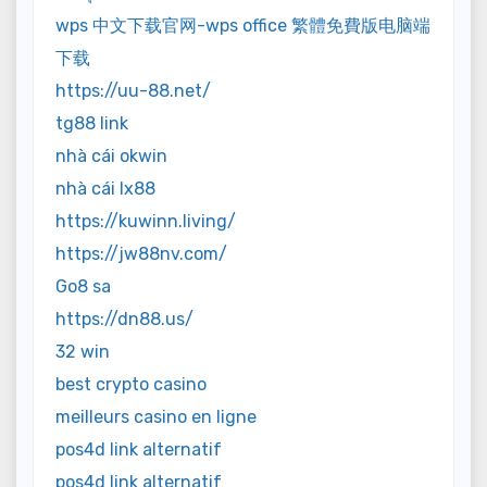
wps 中文下载官网-wps office 繁體免費版电脑端
下载
https://uu-88.net/
tg88 link
nhà cái okwin
nhà cái lx88
https://kuwinn.living/
https://jw88nv.com/
Go8 sa
https://dn88.us/
32 win
best crypto casino
meilleurs casino en ligne
pos4d link alternatif
pos4d link alternatif