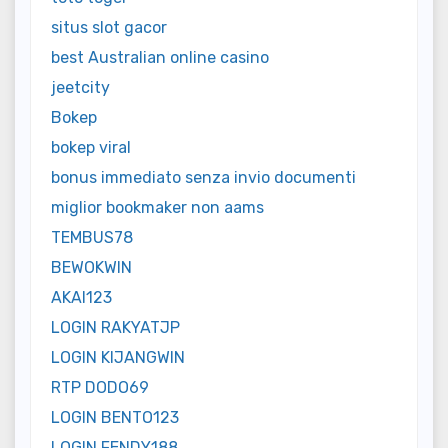
situs slot gacor
best Australian online casino
jeetcity
Bokep
bokep viral
bonus immediato senza invio documenti
miglior bookmaker non aams
TEMBUS78
BEWOKWIN
AKAI123
LOGIN RAKYATJP
LOGIN KIJANGWIN
RTP DODO69
LOGIN BENTO123
LOGIN FENDY188