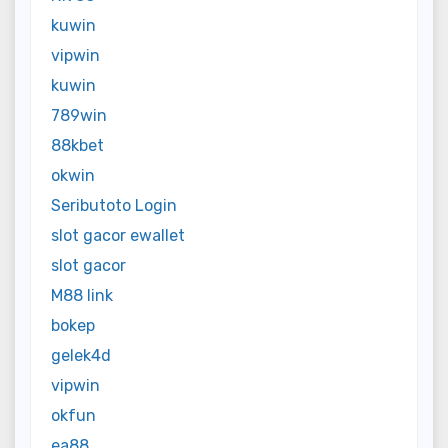
kuwin
vipwin
kuwin
789win
88kbet
okwin
Seributoto Login
slot gacor ewallet
slot gacor
M88 link
bokep
gelek4d
vipwin
okfun
ea88