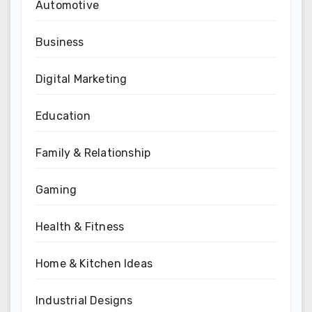
Automotive
Business
Digital Marketing
Education
Family & Relationship
Gaming
Health & Fitness
Home & Kitchen Ideas
Industrial Designs