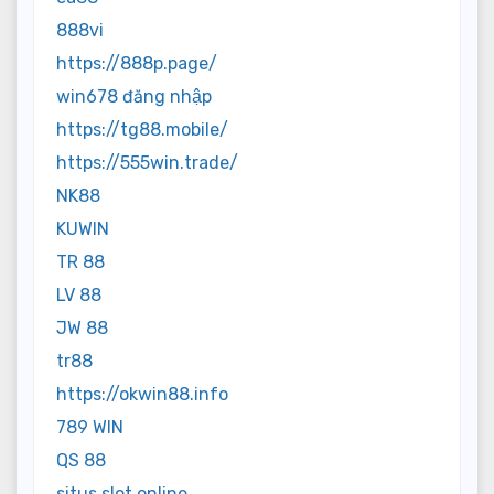
888vi
https://888p.page/
win678 đăng nhập
https://tg88.mobile/
https://555win.trade/
NK88
KUWIN
TR 88
LV 88
JW 88
tr88
https://okwin88.info
789 WIN
QS 88
situs slot online