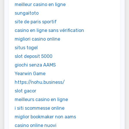
meilleur casino en ligne
sungaitoto
site de paris sportif
casino en ligne sans vérification
migliori casino online
situs togel
slot deposit 5000
giochi senza AAMS
Yearwin Game
https://nohu.business/
slot gacor
meilleurs casino en ligne
i siti scommesse online
miglior bookmaker non aams
casino online nuovi