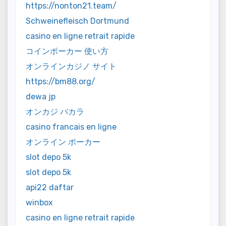
https://nonton21.team/
Schweinefleisch Dortmund
casino en ligne retrait rapide
コインポーカー 使い方
オンラインカジノ サイト
https://bm88.org/
dewa jp
オンカジ バカラ
casino francais en ligne
オンライン ポーカー
slot depo 5k
slot depo 5k
api22 daftar
winbox
casino en ligne retrait rapide