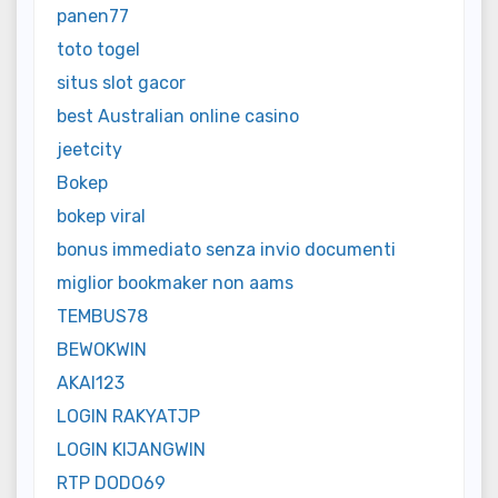
panen77
toto togel
situs slot gacor
best Australian online casino
jeetcity
Bokep
bokep viral
bonus immediato senza invio documenti
miglior bookmaker non aams
TEMBUS78
BEWOKWIN
AKAI123
LOGIN RAKYATJP
LOGIN KIJANGWIN
RTP DODO69