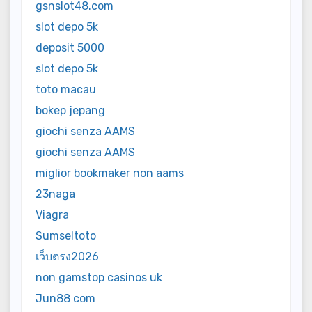
gsnslot48.com
slot depo 5k
deposit 5000
slot depo 5k
toto macau
bokep jepang
giochi senza AAMS
giochi senza AAMS
miglior bookmaker non aams
23naga
Viagra
Sumseltoto
เว็บตรง2026
non gamstop casinos uk
Jun88 com