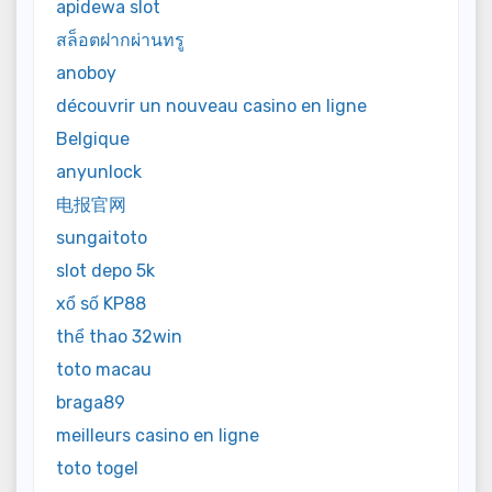
apidewa slot
สล็อตฝากผ่านทรู
anoboy
découvrir un nouveau casino en ligne
Belgique
anyunlock
电报官网
sungaitoto
slot depo 5k
xổ số KP88
thể thao 32win
toto macau
braga89
meilleurs casino en ligne
toto togel