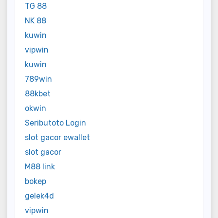
TG 88
NK 88
kuwin
vipwin
kuwin
789win
88kbet
okwin
Seributoto Login
slot gacor ewallet
slot gacor
M88 link
bokep
gelek4d
vipwin