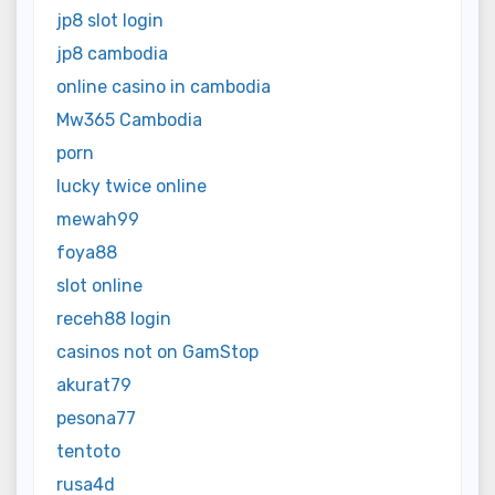
jp8 slot login
jp8 cambodia
online casino in cambodia
Mw365 Cambodia
porn
lucky twice online
mewah99
foya88
slot online
receh88 login
casinos not on GamStop
akurat79
pesona77
tentoto
rusa4d