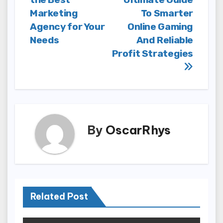
navigation
Marketing
To Smarter
Agency for Your
Online Gaming
Needs
And Reliable
Profit Strategies
By
OscarRhys
Related Post