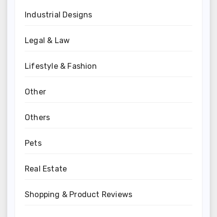
Industrial Designs
Legal & Law
Lifestyle & Fashion
Other
Others
Pets
Real Estate
Shopping & Product Reviews