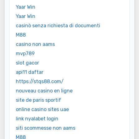
Yaar Win
Yaar Win
casinò senza richiesta di documenti
M88
casino non aams
mvp789
slot gacor
api11 daftar
https://stqs88.com/
nouveau casino en ligne
site de paris sportif
online casino sites uae
link nyalabet login
siti scommesse non aams
M88