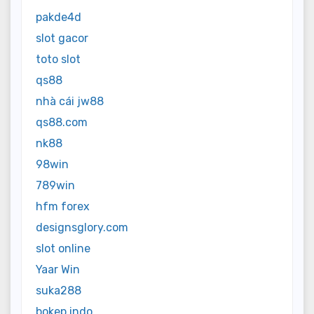
pakde4d
slot gacor
toto slot
qs88
nhà cái jw88
qs88.com
nk88
98win
789win
hfm forex
designsglory.com
slot online
Yaar Win
suka288
bokep indo