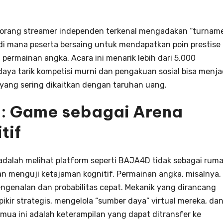
 Seorang streamer independen terkenal mengadakan “turnam
 di mana peserta bersaing untuk mendapatkan poin prestise
 permainan angka. Acara ini menarik lebih dari 5.000
ya tarik kompetisi murni dan pengakuan sosial bisa menja
 yang sering dikaitkan dengan taruhan uang.
a: Game sebagai Arena
tif
dalah melihat platform seperti BAJA4D tidak sebagai rum
dan menguji ketajaman kognitif. Permainan angka, misalnya,
pengenalan dan probabilitas cepat. Mekanik yang dirancang
kir strategis, mengelola “sumber daya” virtual mereka, da
mua ini adalah keterampilan yang dapat ditransfer ke