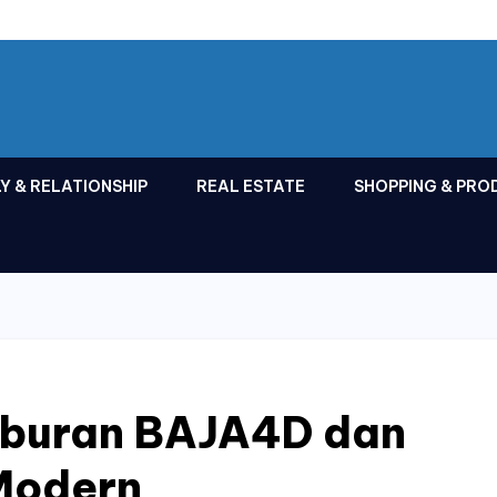
Y & RELATIONSHIP
REAL ESTATE
SHOPPING & PRO
iburan BAJA4D dan
Modern