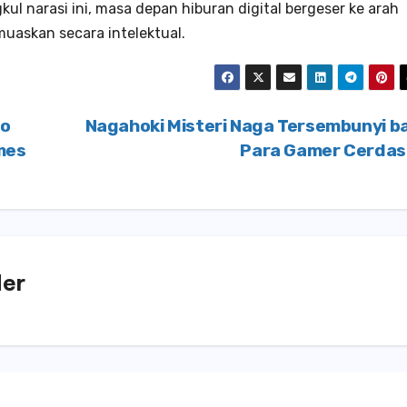
l narasi ini, masa depan hiburan digital bergeser ke arah
uaskan secara intelektual.
to
Nagahoki Misteri Naga Tersembunyi b
mes
Para Gamer Cerda
der