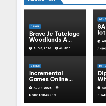
OTH
SA
OTHER
lot
Brave Jc Tutelage
Woodlands A
AU
Data-driven
AUG 5, 2026
AHMED
AND
Dissection
OTHER
OTH
Incremental
Di
Games Online
Wh
Understanding
Kn
AUG 4, 2026
AU
Progressive
Pu
Gameplay and
Sh
MORGANDARREN
SHAH
Long-Term