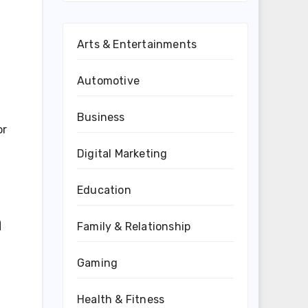
Arts & Entertainments
Automotive
Business
or
Digital Marketing
Education
n
Family & Relationship
Gaming
Health & Fitness