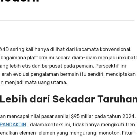
4D sering kali hanya dilihat dari kacamata konvensional.
 bagaimana platform ini secara diam-diam menjadi inkubat
g lebih etis dan berpusat pada pemain. Perspektif ini
 arah evolusi pengalaman bermain itu sendiri, menciptakan
an menjadi mata uang utama.
 Lebih dari Sekadar Taruha
kan mencapai nilai pasar senilai $95 miliar pada tahun 2024,
PANDAKOIN
, dalam konteks ini, tidak hanya mengikuti tren
kenalkan elemen-elemen yang mengurangi monoton. Fitur-