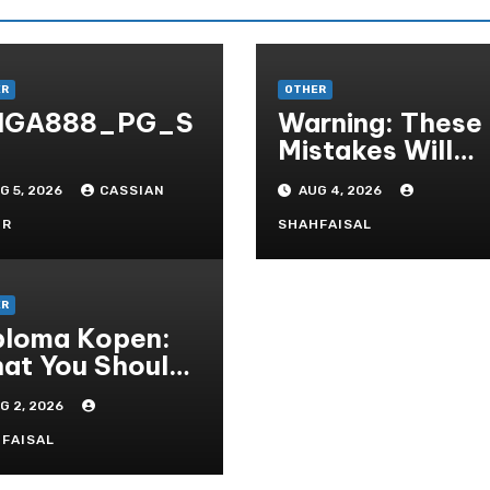
ER
OTHER
IGA888_PG_S
Warning: These
Mistakes Will
Destroy Your T
G 5, 2026
CASSIAN
AUG 4, 2026
QUALITY ONLI
GAMBLING
OR
SHAHFAISAL
ER
ploma Kopen:
at You Should
ow Before
G 2, 2026
rchasing A
eepskin
FAISAL