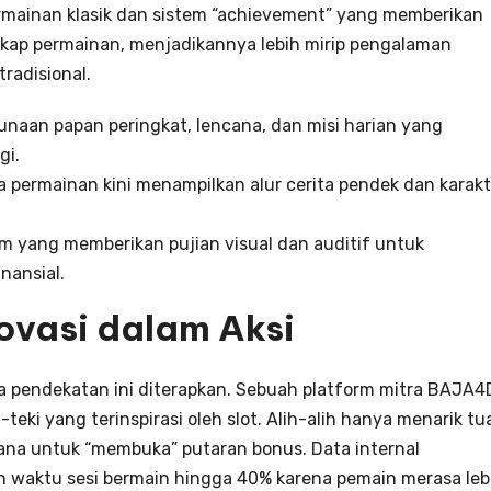
permainan klasik dan sistem “achievement” yang memberikan
kap permainan, menjadikannya lebih mirip pengalaman
tradisional.
naan papan peringkat, lencana, dan misi harian yang
gi.
 permainan kini menampilkan alur cerita pendek dan karakt
m yang memberikan pujian visual dan auditif untuk
inansial.
novasi dalam Aksi
na pendekatan ini diterapkan. Sebuah platform mitra BAJA4
eki yang terinspirasi oleh slot. Alih-alih hanya menarik tu
na untuk “membuka” putaran bonus. Data internal
n waktu sesi bermain hingga 40% karena pemain merasa leb