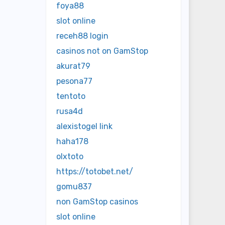
foya88
slot online
receh88 login
casinos not on GamStop
akurat79
pesona77
tentoto
rusa4d
alexistogel link
haha178
olxtoto
https://totobet.net/
gomu837
non GamStop casinos
slot online