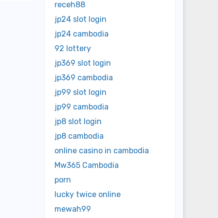
receh88
jp24 slot login
jp24 cambodia
92 lottery
jp369 slot login
jp369 cambodia
jp99 slot login
jp99 cambodia
jp8 slot login
jp8 cambodia
online casino in cambodia
Mw365 Cambodia
porn
lucky twice online
mewah99