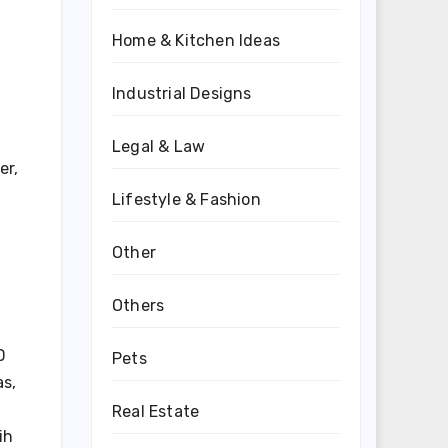
Home & Kitchen Ideas
Industrial Designs
Legal & Law
er,
Lifestyle & Fashion
Other
Others
D
Pets
as,
Real Estate
ih