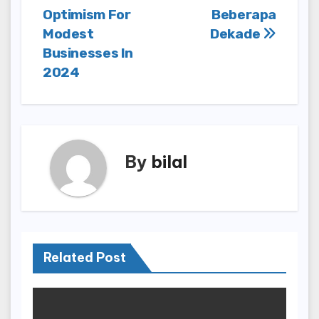
navigation
Optimism For
Beberapa
Modest
Dekade
Businesses In
2024
By
bilal
Related Post