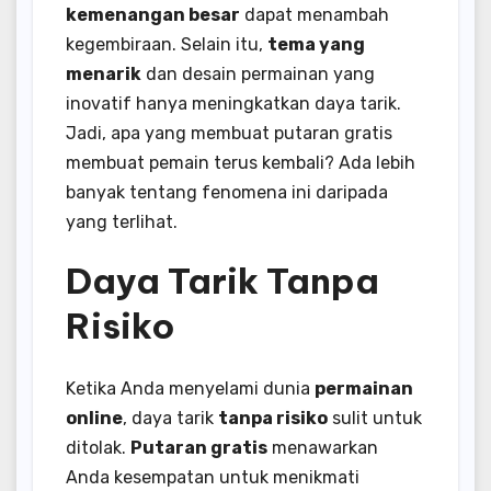
kemenangan besar
dapat menambah
kegembiraan. Selain itu,
tema yang
menarik
dan desain permainan yang
inovatif hanya meningkatkan daya tarik.
Jadi, apa yang membuat putaran gratis
membuat pemain terus kembali? Ada lebih
banyak tentang fenomena ini daripada
yang terlihat.
Daya Tarik Tanpa
Risiko
Ketika Anda menyelami dunia
permainan
online
, daya tarik
tanpa risiko
sulit untuk
ditolak.
Putaran gratis
menawarkan
Anda kesempatan untuk menikmati