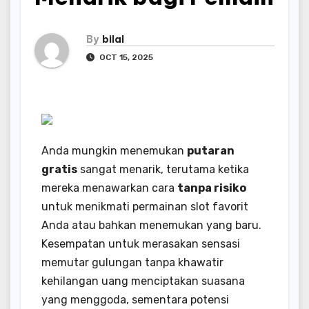
By
bilal
OCT 15, 2025
Anda mungkin menemukan
putaran
gratis
sangat menarik, terutama ketika
mereka menawarkan cara
tanpa risiko
untuk menikmati permainan slot favorit
Anda atau bahkan menemukan yang baru.
Kesempatan untuk merasakan sensasi
memutar gulungan tanpa khawatir
kehilangan uang menciptakan suasana
yang menggoda, sementara potensi