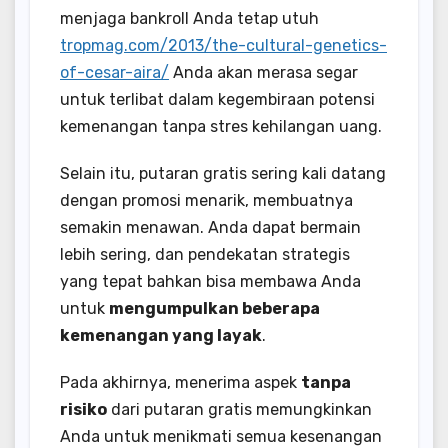
menjaga bankroll Anda tetap utuh
tropmag.com/2013/the-cultural-genetics-
of-cesar-aira/
Anda akan merasa segar
untuk terlibat dalam kegembiraan potensi
kemenangan tanpa stres kehilangan uang.
Selain itu, putaran gratis sering kali datang
dengan promosi menarik, membuatnya
semakin menawan. Anda dapat bermain
lebih sering, dan pendekatan strategis
yang tepat bahkan bisa membawa Anda
untuk
mengumpulkan beberapa
kemenangan yang layak
.
Pada akhirnya, menerima aspek
tanpa
risiko
dari putaran gratis memungkinkan
Anda untuk menikmati semua kesenangan