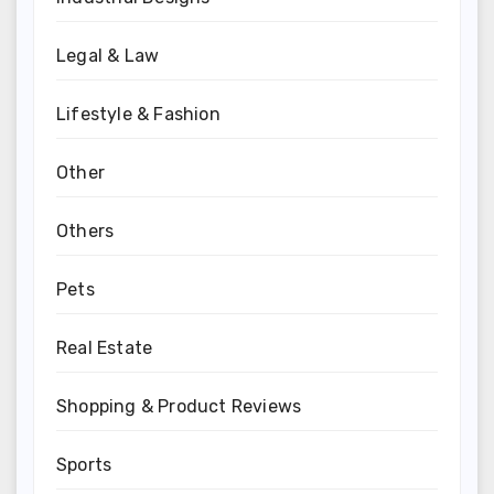
Legal & Law
Lifestyle & Fashion
Other
Others
Pets
Real Estate
Shopping & Product Reviews
Sports