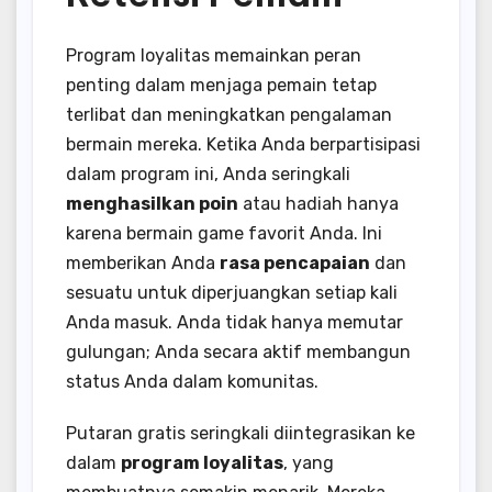
Program loyalitas memainkan peran
penting dalam menjaga pemain tetap
terlibat dan meningkatkan pengalaman
bermain mereka. Ketika Anda berpartisipasi
dalam program ini, Anda seringkali
menghasilkan poin
atau hadiah hanya
karena bermain game favorit Anda. Ini
memberikan Anda
rasa pencapaian
dan
sesuatu untuk diperjuangkan setiap kali
Anda masuk. Anda tidak hanya memutar
gulungan; Anda secara aktif membangun
status Anda dalam komunitas.
Putaran gratis seringkali diintegrasikan ke
dalam
program loyalitas
, yang