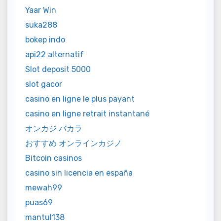
Yaar Win
suka288
bokep indo
api22 alternatif
Slot deposit 5000
slot gacor
casino en ligne le plus payant
casino en ligne retrait instantané
オンカジ バカラ
おすすめ オンラインカジノ
Bitcoin casinos
casino sin licencia en españa
mewah99
puas69
mantul138