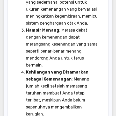
yang sederhana, potensi untuk
ukuran kemenangan yang bervariasi
meningkatkan kegembiraan, memicu
sistem penghargaan otak Anda.
Hampir Menang
: Merasa dekat
dengan kemenangan dapat
merangsang kesenangan yang sama
seperti benar-benar menang,
mendorong Anda untuk terus
bermain.
Kehilangan yang Disamarkan
sebagai Kemenangan
: Menang
jumlah kecil setelah memasang
taruhan membuat Anda tetap
terlibat, meskipun Anda belum
sepenuhnya mengembalikan
kerugian.