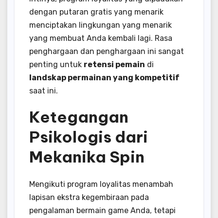
dengan putaran gratis yang menarik
menciptakan lingkungan yang menarik
yang membuat Anda kembali lagi. Rasa
penghargaan dan penghargaan ini sangat
penting untuk
retensi pemain
di
landskap permainan yang kompetitif
saat ini.
Ketegangan
Psikologis dari
Mekanika Spin
Mengikuti program loyalitas menambah
lapisan ekstra kegembiraan pada
pengalaman bermain game Anda, tetapi