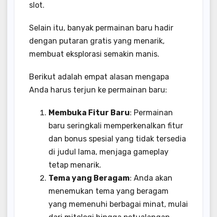
slot.
Selain itu, banyak permainan baru hadir
dengan putaran gratis yang menarik,
membuat eksplorasi semakin manis.
Berikut adalah empat alasan mengapa
Anda harus terjun ke permainan baru:
Membuka Fitur Baru
: Permainan
baru seringkali memperkenalkan fitur
dan bonus spesial yang tidak tersedia
di judul lama, menjaga gameplay
tetap menarik.
Tema yang Beragam
: Anda akan
menemukan tema yang beragam
yang memenuhi berbagai minat, mulai