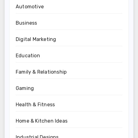
Automotive
Business
Digital Marketing
Education
Family & Relationship
Gaming
Health & Fitness
Home & Kitchen Ideas
Industrial Designs