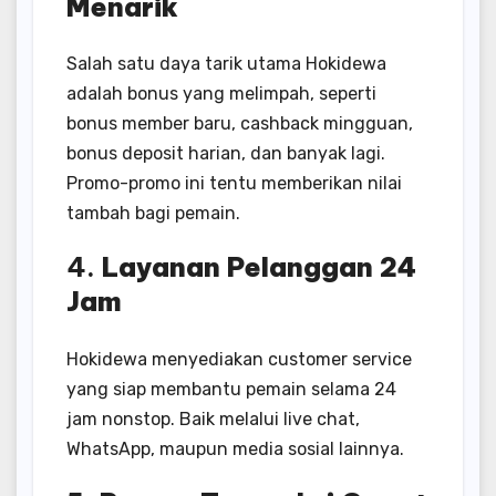
Menarik
Salah satu daya tarik utama Hokidewa
adalah bonus yang melimpah, seperti
bonus member baru, cashback mingguan,
bonus deposit harian, dan banyak lagi.
Promo-promo ini tentu memberikan nilai
tambah bagi pemain.
4.
Layanan Pelanggan 24
Jam
Hokidewa menyediakan customer service
yang siap membantu pemain selama 24
jam nonstop. Baik melalui live chat,
WhatsApp, maupun media sosial lainnya.