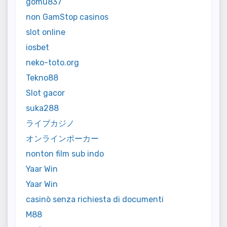
gomu837
non GamStop casinos
slot online
iosbet
neko-toto.org
Tekno88
Slot gacor
suka288
ライブカジノ
オンラインポーカー
nonton film sub indo
Yaar Win
Yaar Win
casinò senza richiesta di documenti
M88