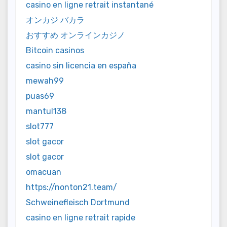
casino en ligne retrait instantané
オンカジ バカラ
おすすめ オンラインカジノ
Bitcoin casinos
casino sin licencia en españa
mewah99
puas69
mantul138
slot777
slot gacor
slot gacor
omacuan
https://nonton21.team/
Schweinefleisch Dortmund
casino en ligne retrait rapide