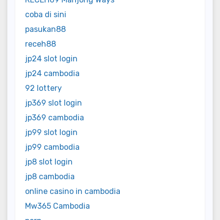
coba di sini
pasukan88
receh88
jp24 slot login
jp24 cambodia
92 lottery
jp369 slot login
jp369 cambodia
jp99 slot login
jp99 cambodia
jp8 slot login
jp8 cambodia
online casino in cambodia
Mw365 Cambodia