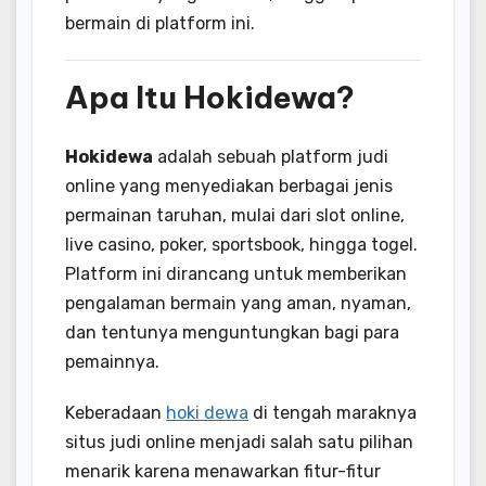
bermain di platform ini.
Apa Itu Hokidewa?
Hokidewa
adalah sebuah platform judi
online yang menyediakan berbagai jenis
permainan taruhan, mulai dari slot online,
live casino, poker, sportsbook, hingga togel.
Platform ini dirancang untuk memberikan
pengalaman bermain yang aman, nyaman,
dan tentunya menguntungkan bagi para
pemainnya.
Keberadaan
hoki dewa
di tengah maraknya
situs judi online menjadi salah satu pilihan
menarik karena menawarkan fitur-fitur