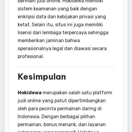
bermain judi online. Hokidewa memiliki
sistem keamanan yang baik dengan
enkripsi data dan kebijakan privasi yang
ketat. Selain itu, situs ini juga memiliki
lisensi dari lembaga terpercaya sehingga
memberikan jaminan bahwa
operasionalnya legal dan diawasi secara
profesional.
Kesimpulan
Hokidewa
merupakan salah satu platform
judi online yang patut dipertimbangkan
oleh para pecinta permainan daring di
Indonesia. Dengan berbagai pilihan
permainan, bonus menarik, dan layanan