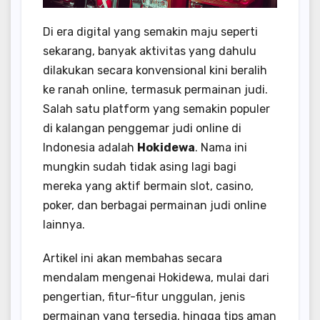
Di era digital yang semakin maju seperti
sekarang, banyak aktivitas yang dahulu
dilakukan secara konvensional kini beralih
ke ranah online, termasuk permainan judi.
Salah satu platform yang semakin populer
di kalangan penggemar judi online di
Indonesia adalah
Hokidewa
. Nama ini
mungkin sudah tidak asing lagi bagi
mereka yang aktif bermain slot, casino,
poker, dan berbagai permainan judi online
lainnya.
Artikel ini akan membahas secara
mendalam mengenai Hokidewa, mulai dari
pengertian, fitur-fitur unggulan, jenis
permainan yang tersedia, hingga tips aman