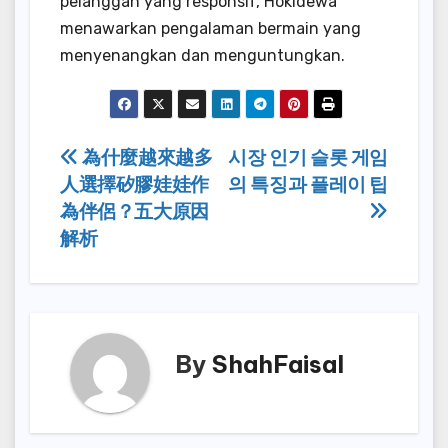
pelanggan yang responsif, Hokidewa
menawarkan pengalaman bermain yang
menyenangkan dan menguntungkan.
Post
為什麼越來越多
시장 인기 슬롯 게임
人選擇矽膠娃娃作
의 특징과 플레이 팁
navigation
為伴侶？五大原因
解析
By
ShahFaisal