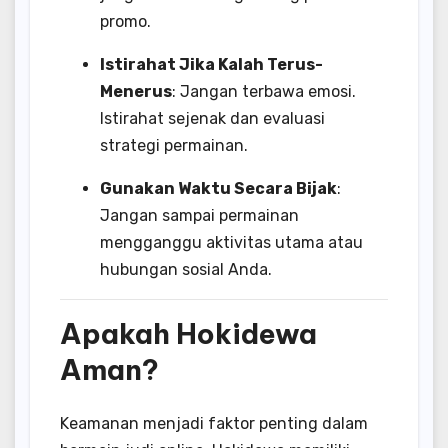
promo.
Istirahat Jika Kalah Terus-
Menerus
: Jangan terbawa emosi.
Istirahat sejenak dan evaluasi
strategi permainan.
Gunakan Waktu Secara Bijak
:
Jangan sampai permainan
mengganggu aktivitas utama atau
hubungan sosial Anda.
Apakah Hokidewa
Aman?
Keamanan menjadi faktor penting dalam