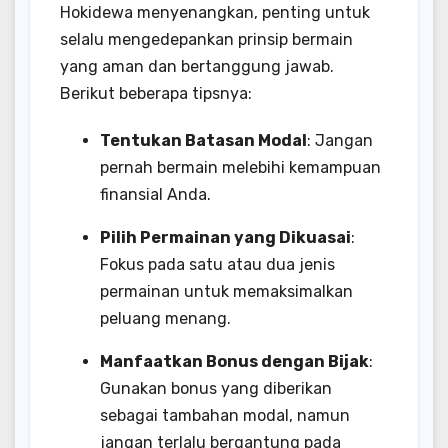
Hokidewa menyenangkan, penting untuk
selalu mengedepankan prinsip bermain
yang aman dan bertanggung jawab.
Berikut beberapa tipsnya:
Tentukan Batasan Modal
: Jangan
pernah bermain melebihi kemampuan
finansial Anda.
Pilih Permainan yang Dikuasai
:
Fokus pada satu atau dua jenis
permainan untuk memaksimalkan
peluang menang.
Manfaatkan Bonus dengan Bijak
:
Gunakan bonus yang diberikan
sebagai tambahan modal, namun
jangan terlalu bergantung pada