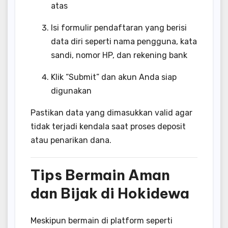
atas
Isi formulir pendaftaran yang berisi
data diri seperti nama pengguna, kata
sandi, nomor HP, dan rekening bank
Klik “Submit” dan akun Anda siap
digunakan
Pastikan data yang dimasukkan valid agar
tidak terjadi kendala saat proses deposit
atau penarikan dana.
Tips Bermain Aman
dan Bijak di Hokidewa
Meskipun bermain di platform seperti