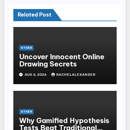
Related Post
OTHER
Uncover Innocent Online
Drawing Secrets
AUG 6, 2026
RACHELALEXANDER
OTHER
Why Gamified Hypothesis
Tests Beat Traditional