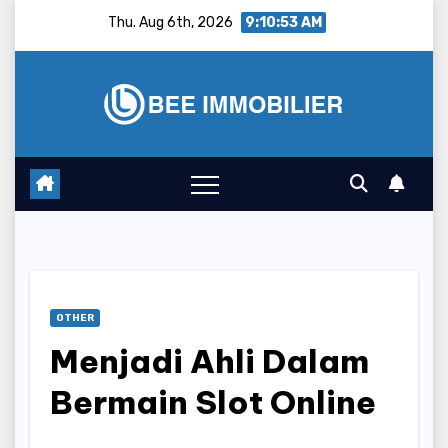
Skip
Thu. Aug 6th, 2026
9:10:54 AM
to
content
OTHER
Menjadi Ahli Dalam
Bermain Slot Online