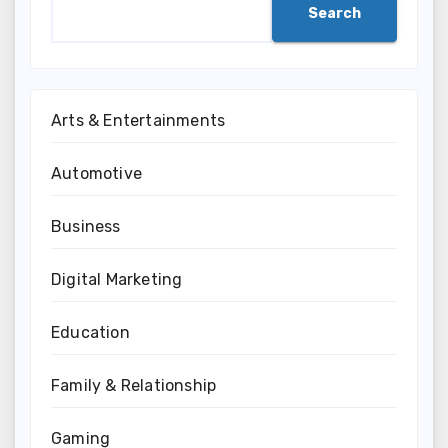
Search
Arts & Entertainments
Automotive
Business
Digital Marketing
Education
Family & Relationship
Gaming