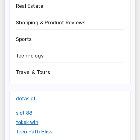
Real Estate
Shopping & Product Reviews
Sports
Technology
Travel & Tours
dotaslot
slot 88
tokek win
Teen Patti Bliss