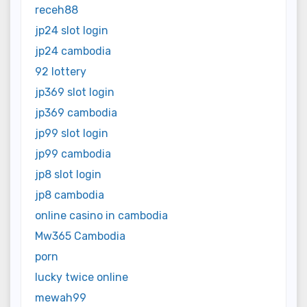
receh88
jp24 slot login
jp24 cambodia
92 lottery
jp369 slot login
jp369 cambodia
jp99 slot login
jp99 cambodia
jp8 slot login
jp8 cambodia
online casino in cambodia
Mw365 Cambodia
porn
lucky twice online
mewah99