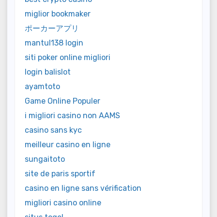
miglior bookmaker
ポーカーアプリ
mantul138 login
siti poker online migliori
login balislot
ayamtoto
Game Online Populer
i migliori casino non AAMS
casino sans kyc
meilleur casino en ligne
sungaitoto
site de paris sportif
casino en ligne sans vérification
migliori casino online