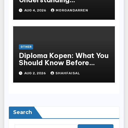
Progressive Gameplay
AUG 4, 2026
MORGANDARREN
and Long-Term Rewards
OTHER
Diploma Kopen: What You
Should Know Before
Purchasing A Sheepskin
AUG 2, 2026
SHAHFAISAL
Search