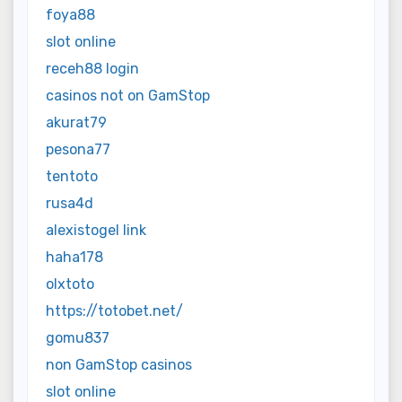
foya88
slot online
receh88 login
casinos not on GamStop
akurat79
pesona77
tentoto
rusa4d
alexistogel link
haha178
olxtoto
https://totobet.net/
gomu837
non GamStop casinos
slot online