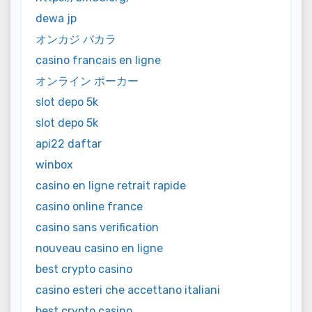
dewa jp
オンカジ バカラ
casino francais en ligne
オンライン ポーカー
slot depo 5k
slot depo 5k
api22 daftar
winbox
casino en ligne retrait rapide
casino online france
casino sans verification
nouveau casino en ligne
best crypto casino
casino esteri che accettano italiani
best crypto casino