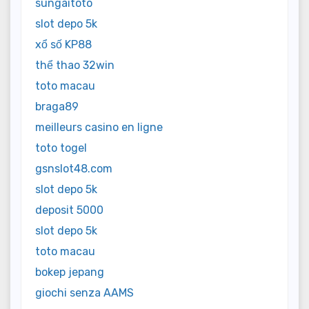
sungaitoto
slot depo 5k
xổ số KP88
thể thao 32win
toto macau
braga89
meilleurs casino en ligne
toto togel
gsnslot48.com
slot depo 5k
deposit 5000
slot depo 5k
toto macau
bokep jepang
giochi senza AAMS