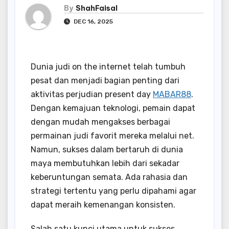
By
ShahFaisal
DEC 16, 2025
Dunia judi on the internet telah tumbuh
pesat dan menjadi bagian penting dari
aktivitas perjudian present day
MABAR88
.
Dengan kemajuan teknologi, pemain dapat
dengan mudah mengakses berbagai
permainan judi favorit mereka melalui net.
Namun, sukses dalam bertaruh di dunia
maya membutuhkan lebih dari sekadar
keberuntungan semata. Ada rahasia dan
strategi tertentu yang perlu dipahami agar
dapat meraih kemenangan konsisten.
Salah satu kunci utama untuk sukses