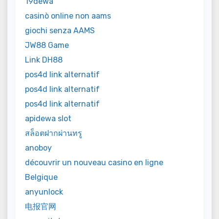
19dewa
casinò online non aams
giochi senza AAMS
JW88 Game
Link DH88
pos4d link alternatif
pos4d link alternatif
pos4d link alternatif
apidewa slot
สล็อตฝากผ่านทรู
anoboy
découvrir un nouveau casino en ligne
Belgique
anyunlock
电报官网