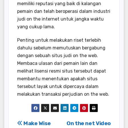
memiliki reputasi yang baik di kalangan
pemain dan telah beroperasi dalam industri
judi on the internet untuk jangka waktu
yang cukup lama.
Penting untuk melakukan riset terlebih
dahulu sebelum memutuskan bergabung
dengan sebuah situs judi on the web.
Membaca ulasan dari pemain lain dan
melihat lisensi resmi situs tersebut dapat
membantu menentukan apakah situs
tersebut layak untuk dipercaya dalam
melakukan transaksi perjudian on the web.
Post
Make Wise
On the net Video