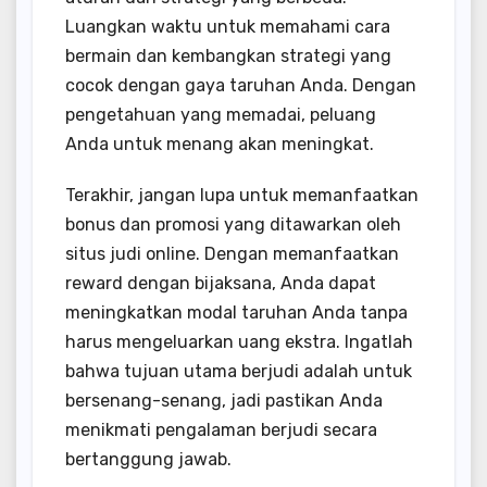
Luangkan waktu untuk memahami cara
bermain dan kembangkan strategi yang
cocok dengan gaya taruhan Anda. Dengan
pengetahuan yang memadai, peluang
Anda untuk menang akan meningkat.
Terakhir, jangan lupa untuk memanfaatkan
bonus dan promosi yang ditawarkan oleh
situs judi online. Dengan memanfaatkan
reward dengan bijaksana, Anda dapat
meningkatkan modal taruhan Anda tanpa
harus mengeluarkan uang ekstra. Ingatlah
bahwa tujuan utama berjudi adalah untuk
bersenang-senang, jadi pastikan Anda
menikmati pengalaman berjudi secara
bertanggung jawab.