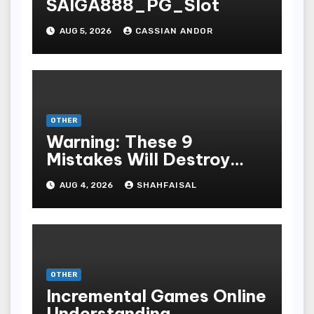
SAIGA888_PG_Slot
AUG 5, 2026
CASSIAN ANDOR
OTHER
Warning: These 9
Mistakes Will Destroy
Your TOP QUALITY
AUG 4, 2026
SHAHFAISAL
ONLINE GAMBLING
OTHER
Incremental Games Online
Understanding