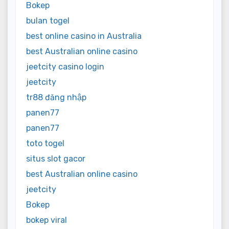
Bokep
bulan togel
best online casino in Australia
best Australian online casino
jeetcity casino login
jeetcity
tr88 đăng nhập
panen77
panen77
toto togel
situs slot gacor
best Australian online casino
jeetcity
Bokep
bokep viral