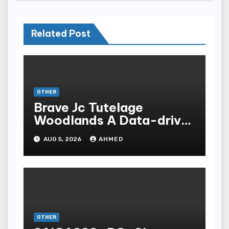
Related Post
OTHER
Brave Jc Tutelage
Woodlands A Data-driven
Dissection
AUG 5, 2026
AHMED
OTHER