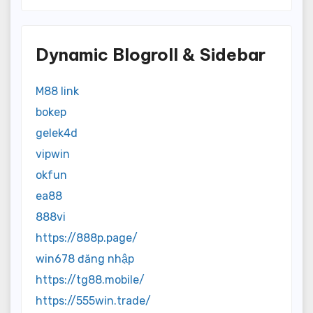
Dynamic Blogroll & Sidebar
M88 link
bokep
gelek4d
vipwin
okfun
ea88
888vi
https://888p.page/
win678 đăng nhập
https://tg88.mobile/
https://555win.trade/