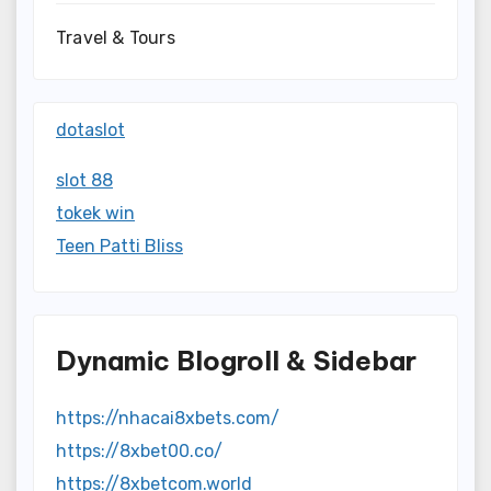
Travel & Tours
dotaslot
slot 88
tokek win
Teen Patti Bliss
Dynamic Blogroll & Sidebar
https://nhacai8xbets.com/
https://8xbet00.co/
https://8xbetcom.world