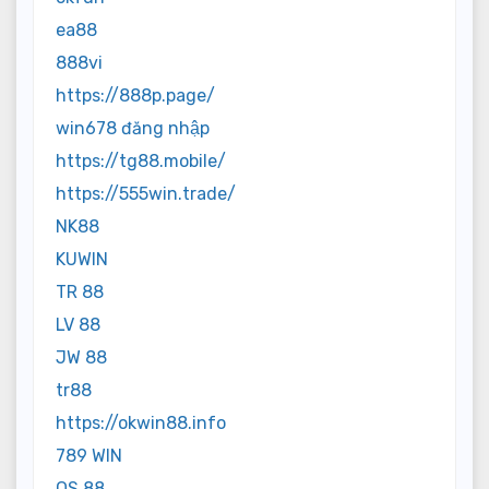
ea88
888vi
https://888p.page/
win678 đăng nhập
https://tg88.mobile/
https://555win.trade/
NK88
KUWIN
TR 88
LV 88
JW 88
tr88
https://okwin88.info
789 WIN
QS 88