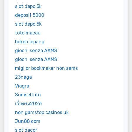
slot depo 5k
deposit 5000
slot depo 5k
toto macau
bokep jepang
giochi senza AAMS
giochi senza AAMS
miglior bookmaker non aams
23naga
Viagra
Sumseltoto
เว็บตรง2026
non gamstop casinos uk
Jun88 com
slot gacor