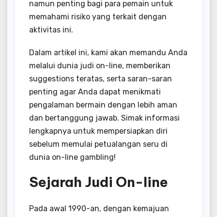
namun penting bagi para pemain untuk
memahami risiko yang terkait dengan
aktivitas ini.
Dalam artikel ini, kami akan memandu Anda
melalui dunia judi on-line, memberikan
suggestions teratas, serta saran-saran
penting agar Anda dapat menikmati
pengalaman bermain dengan lebih aman
dan bertanggung jawab. Simak informasi
lengkapnya untuk mempersiapkan diri
sebelum memulai petualangan seru di
dunia on-line gambling!
Sejarah Judi On-line
Pada awal 1990-an, dengan kemajuan