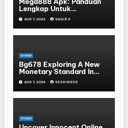
Mega888 Apk: Panduan
Lengkap Untuk
Mengunduh, Instalasi, Dan
AUG 7, 2026
SAQIB K
Bermain Slot Online
Terpopuler
OTHER
Bg678 Exploring A New
Monetary Standard In
Bodoni Online
AUG 7, 2026
SEOKING03
Entertainment
OTHER
Uncover Innocent Online