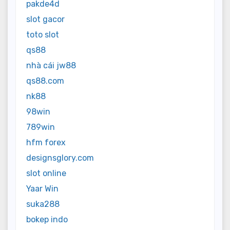
pakde4d
slot gacor
toto slot
qs88
nhà cái jw88
qs88.com
nk88
98win
789win
hfm forex
designsglory.com
slot online
Yaar Win
suka288
bokep indo