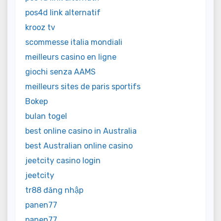
pos4d link alternatif
krooz tv
scommesse italia mondiali
meilleurs casino en ligne
giochi senza AAMS
meilleurs sites de paris sportifs
Bokep
bulan togel
best online casino in Australia
best Australian online casino
jeetcity casino login
jeetcity
tr88 đăng nhập
panen77
panen77