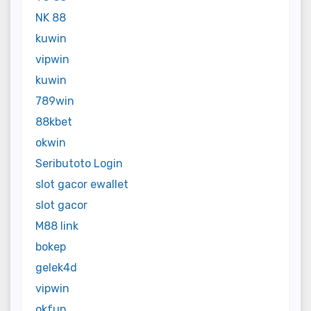
NK 88
kuwin
vipwin
kuwin
789win
88kbet
okwin
Seributoto Login
slot gacor ewallet
slot gacor
M88 link
bokep
gelek4d
vipwin
okfun