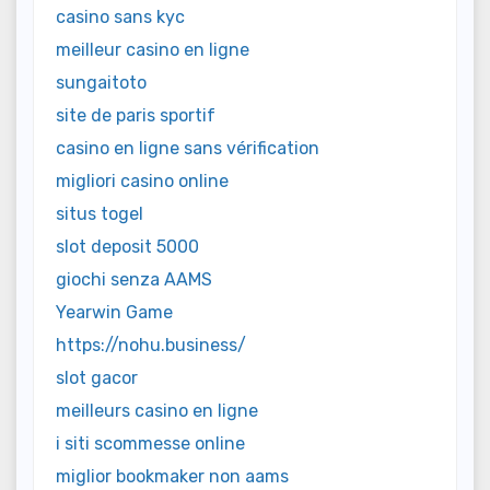
casino sans kyc
meilleur casino en ligne
sungaitoto
site de paris sportif
casino en ligne sans vérification
migliori casino online
situs togel
slot deposit 5000
giochi senza AAMS
Yearwin Game
https://nohu.business/
slot gacor
meilleurs casino en ligne
i siti scommesse online
miglior bookmaker non aams