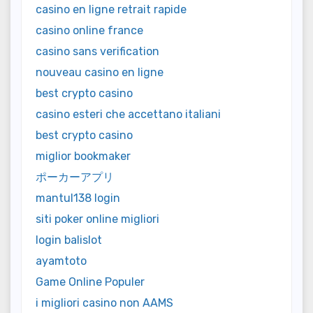
casino en ligne retrait rapide
casino online france
casino sans verification
nouveau casino en ligne
best crypto casino
casino esteri che accettano italiani
best crypto casino
miglior bookmaker
ポーカーアプリ
mantul138 login
siti poker online migliori
login balislot
ayamtoto
Game Online Populer
i migliori casino non AAMS