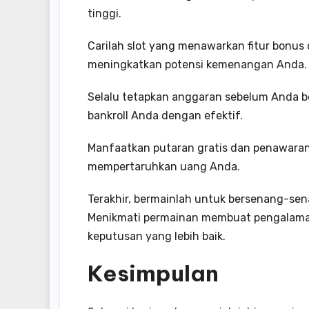
tinggi.
Carilah slot yang menawarkan fitur bonus d
meningkatkan potensi kemenangan Anda.
Selalu tetapkan anggaran sebelum Anda b
bankroll Anda dengan efektif.
Manfaatkan putaran gratis dan penawara
mempertaruhkan uang Anda.
Terakhir, bermainlah untuk bersenang-s
Menikmati permainan membuat pengalaman
keputusan yang lebih baik.
Kesimpulan