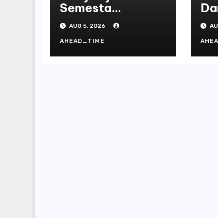
Semesta
Da
Realistic:
Ha
AUG 5, 2026
AU
Petualangan Tak
Da
Terbatas Dalam
On
AHEAD_TIME
AHE
Dunia Play Dan
Peran Bahasa
Republic Of
Indonesia