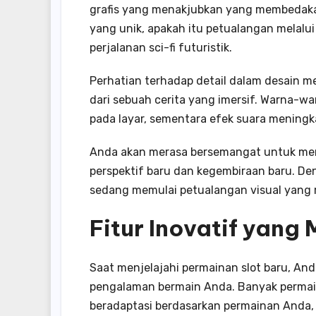
grafis yang menakjubkan yang membedak
yang unik, apakah itu petualangan melalu
perjalanan sci-fi futuristik.
Perhatian terhadap detail dalam desain m
dari sebuah cerita yang imersif. Warna-
pada layar, sementara efek suara mening
Anda akan merasa bersemangat untuk men
perspektif baru dan kegembiraan baru. De
sedang memulai petualangan visual yang
Fitur Inovatif yan
Saat menjelajahi permainan slot baru, An
pengalaman bermain Anda. Banyak permai
beradaptasi berdasarkan permainan Anda,