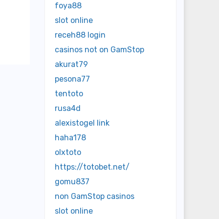
foya88
slot online
receh88 login
casinos not on GamStop
akurat79
pesona77
tentoto
rusa4d
alexistogel link
haha178
olxtoto
https://totobet.net/
gomu837
non GamStop casinos
slot online