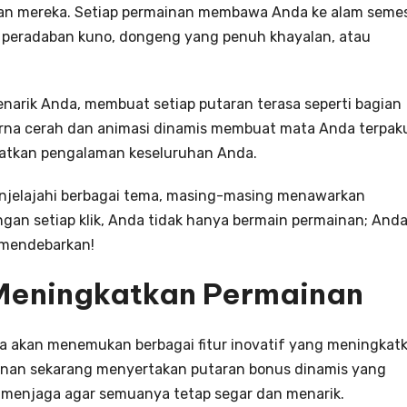
an mereka. Setiap permainan membawa Anda ke alam seme
i peradaban kuno, dongeng yang penuh khayalan, atau
enarik Anda, membuat setiap putaran terasa seperti bagian
warna cerah dan animasi dinamis membuat mata Anda terpak
katkan pengalaman keseluruhan Anda.
jelajahi berbagai tema, masing-masing menawarkan
ngan setiap klik, Anda tidak hanya bermain permainan; And
 mendebarkan!
g Meningkatkan Permainan
da akan menemukan berbagai fitur inovatif yang meningkat
nan sekarang menyertakan putaran bonus dinamis yang
 menjaga agar semuanya tetap segar dan menarik.