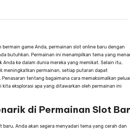
 bermain game Anda, permainan slot online baru dengan
nda butuhkan. Permainan ini menampilkan tema yang menar
 Anda ke dalam dunia mereka yang memikat. Selain itu,
uk meningkatkan permainan, setiap putaran dapat
n. Penasaran tentang bagaimana cara memaksimalkan pelu
kita eksplorasi apa yang ditawarkan oleh permainan ini
narik di Permainan Slot Ba
t baru, Anda akan segera menyadari tema yang cerah dan