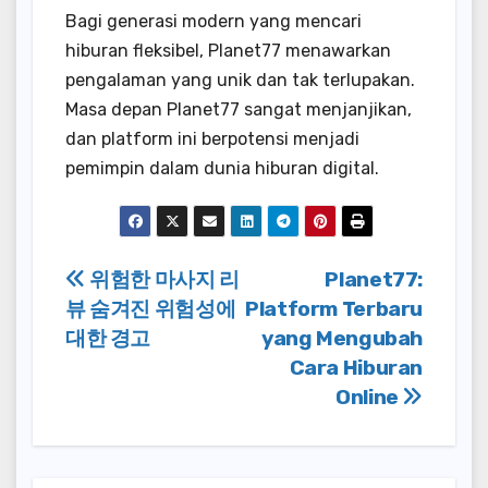
Bagi generasi modern yang mencari
hiburan fleksibel, Planet77 menawarkan
pengalaman yang unik dan tak terlupakan.
Masa depan Planet77 sangat menjanjikan,
dan platform ini berpotensi menjadi
pemimpin dalam dunia hiburan digital.
Post
위험한 마사지 리
Planet77:
뷰 숨겨진 위험성에
Platform Terbaru
navigation
대한 경고
yang Mengubah
Cara Hiburan
Online