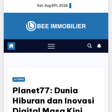
Skip
Sat. Aug 8th, 2026
to
content
OTHER
Planet77: Dunia
Hiburan dan Inovasi
Digital Masa Kini