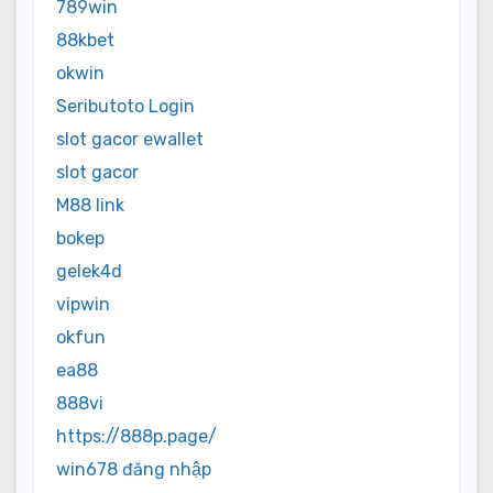
789win
88kbet
okwin
Seributoto Login
slot gacor ewallet
slot gacor
M88 link
bokep
gelek4d
vipwin
okfun
ea88
888vi
https://888p.page/
win678 đăng nhập