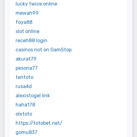
lucky twice online
mewah99
foya88
slot online
receh88 login
casinos not on GamStop
akurat79
pesona77
tentoto
rusa4d
alexistogel link
haha178
olxtoto
https://totobet.net/
gomu837