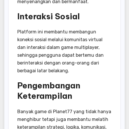
menyenangkan dan bermanfaat.
Interaksi Sosial
Platform ini membantu membangun
koneksi sosial melalui komunitas virtual
dan interaksi dalam game multiplayer,
sehingga pengguna dapat bertemu dan
berinteraksi dengan orang-orang dari
berbagai latar belakang.
Pengembangan
Keterampilan
Banyak game di Planet77 yang tidak hanya
menghibur tetapi juga membantu melatih
keterampilan strategi, logika, komunikasi,