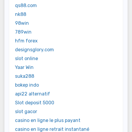
qs88.com
nk88
98win
789win
hfm forex
designsglory.com
slot online
Yaar Win
suka288
bokep indo
api22 alternatif
Slot deposit 5000
slot gacor
casino en ligne le plus payant
casino en ligne retrait instantané