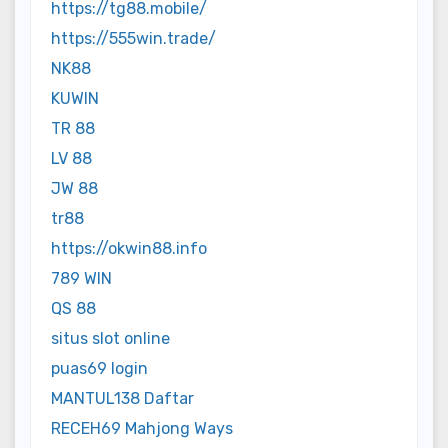
https://tg88.mobile/
https://555win.trade/
NK88
KUWIN
TR 88
LV 88
JW 88
tr88
https://okwin88.info
789 WIN
QS 88
situs slot online
puas69 login
MANTUL138 Daftar
RECEH69 Mahjong Ways