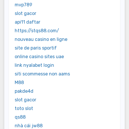
mvp789
slot gacor
api11 daftar
https://stqs88.com/
nouveau casino en ligne
site de paris sportif
online casino sites uae
link nyalabet login
siti scommesse non aams
M88
pakde4d
slot gacor
toto slot
qs88
nhà cái jw88