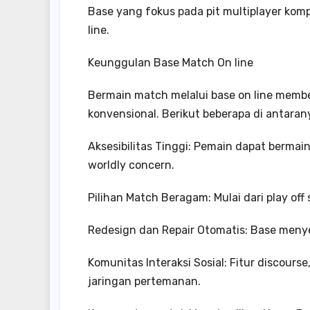
Base yang fokus pada pit multiplayer kompe
line.
Keunggulan Base Match On line
Bermain match melalui base on line mem
konvensional. Berikut beberapa di antaran
Aksesibilitas Tinggi: Pemain dapat bermai
worldly concern.
Pilihan Match Beragam: Mulai dari play off 
Redesign dan Repair Otomatis: Base meny
Komunitas Interaksi Sosial: Fitur discour
jaringan pertemanan.