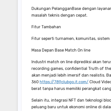
Dukungan PelangganBase dengan layanan 
masalah teknis dengan cepat.
Fitur Tambahan
Fitur seperti turnamen, komunitas, siste
Masa Depan Base Match On line
Industri match on line diprediksi akan te
recording games, confidential Truth of t
akan menjadi lebih imersif dan realistis. 
360
https://789clubgo.it.com/
Cloud Vide
berat tanpa harus memiliki perangkat cang
Selain itu, integrasi NFT dan teknologi bl
peluang baru untuk ekonomi online di dal