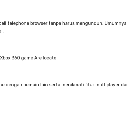
 cell telephone browser tanpa harus mengunduh. Umumnya
l.
, Xbox 360 game Are locate
ne dengan pemain lain serta menikmati fitur multiplayer da