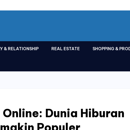
Y & RELATIONSHIP
REAL ESTATE
SHOPPING & PRO
Online: Dunia Hiburan
emakin Populer