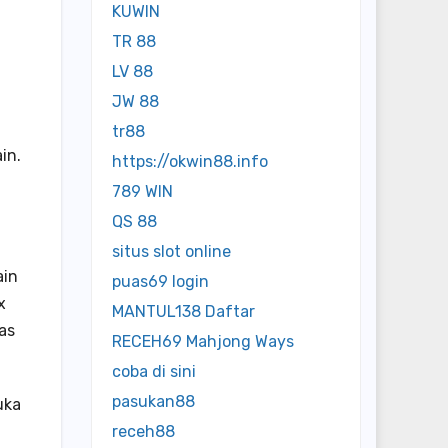
KUWIN
TR 88
LV 88
JW 88
tr88
in.
https://okwin88.info
789 WIN
QS 88
situs slot online
ain
puas69 login
x
MANTUL138 Daftar
as
RECEH69 Mahjong Ways
coba di sini
pasukan88
uka
receh88