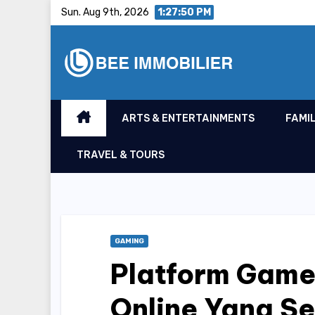
Skip
Sun. Aug 9th, 2026
1:27:51 PM
to
content
ARTS & ENTERTAINMENTS
FAMIL
TRAVEL & TOURS
GAMING
Platform Game 
Online Yang S