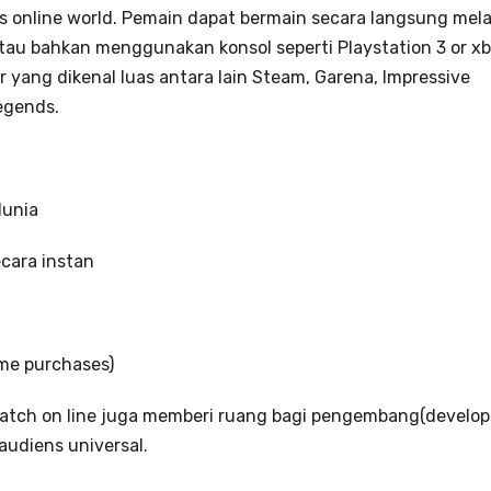
is online world. Pemain dapat bermain secara langsung mela
 atau bahkan menggunakan konsol seperti Playstation 3 or x
yang dikenal luas antara lain Steam, Garena, Impressive
egends.
dunia
cara instan
me purchases)
atch on line juga memberi ruang bagi pengembang(develop
udiens universal.