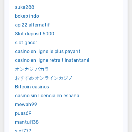
suka288
bokep indo
api22 alternatif
Slot deposit 5000
slot gacor
casino en ligne le plus payant
casino en ligne retrait instantané
オンカジ バカラ
おすすめ オンラインカジノ
Bitcoin casinos
casino sin licencia en españa
mewah99
puas69
mantul138
slot777