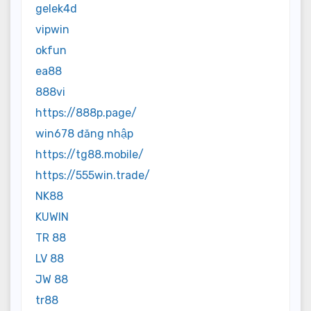
gelek4d
vipwin
okfun
ea88
888vi
https://888p.page/
win678 đăng nhập
https://tg88.mobile/
https://555win.trade/
NK88
KUWIN
TR 88
LV 88
JW 88
tr88