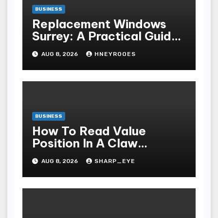
BUSINESS
Replacement Windows
Surrey: A Practical Guide
to Choosing Better Home
AUG 8, 2026
HNEYROOES
Windows
BUSINESS
How To Read Value
Position In A Claw
Machine
AUG 8, 2026
SHARP_EYE