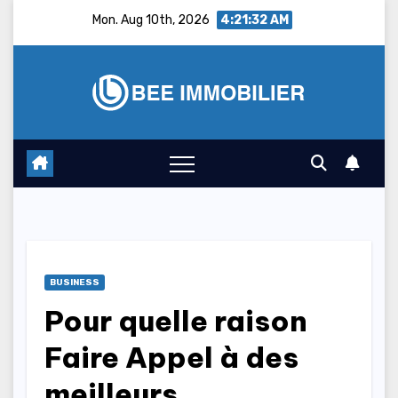
Skip
Mon. Aug 10th, 2026
4:21:33 AM
to
content
BUSINESS
Pour quelle raison
Faire Appel à des
meilleurs