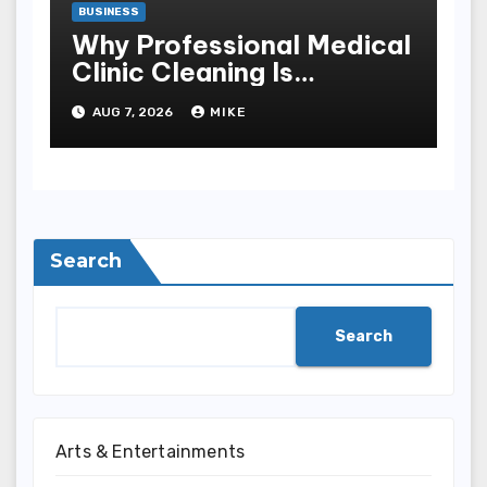
BUSINESS
Why Professional Medical
Clinic Cleaning Is
Essential for Patient
AUG 7, 2026
MIKE
Safety
Search
Search
Arts & Entertainments