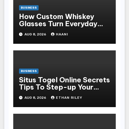
BUSINESS
How Custom Whiskey
Glasses Turn Everyday
Moments Into Something
AUG 8, 2026
HAANI
Special
BUSINESS
Situs Togel Online Secrets
Tips To Step-up Your
Odds Instantly
AUG 8, 2026
ETHAN RILEY