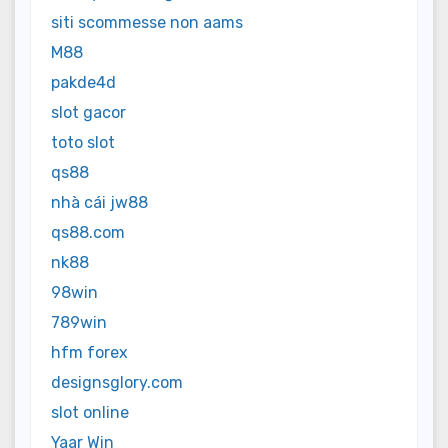
siti scommesse non aams
M88
pakde4d
slot gacor
toto slot
qs88
nhà cái jw88
qs88.com
nk88
98win
789win
hfm forex
designsglory.com
slot online
Yaar Win