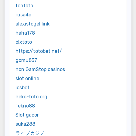
tentoto
rusa4d
alexistogel link
haha178
olxtoto
https://totobet.net/
gomu837
non GamStop casinos
slot online
iosbet
neko-toto.org
Tekno88
Slot gacor
suka288
ライブカジノ