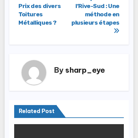
navigation
Prix des divers
l’Rive-Sud : Une
Toitures
méthode en
Métalliques ?
plusieurs étapes
By
sharp_eye
Related Post