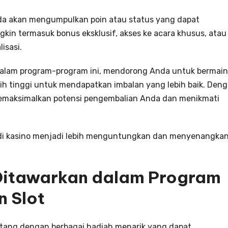
nda akan mengumpulkan poin atau status yang dapat
kin termasuk bonus eksklusif, akses ke acara khusus, atau
isasi.
alam program-program ini, mendorong Anda untuk bermain
bih tinggi untuk mendapatkan imbalan yang lebih baik. Den
emaksimalkan potensi pengembalian Anda dan menikmati
i kasino menjadi lebih menguntungkan dan menyenangkan
 Ditawarkan dalam Program
n Slot
atang dengan berbagai hadiah menarik yang dapat