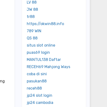
LV 88
JW 88
tr88
https://okwin88.info
789 WIN
QS 88
situs slot online
puas69 login
MANTUL138 Daftar
RECEH69 Mahjong Ways
coba di sini
ang
pasukan88
receh88
jp24 slot login
jp24 cambodia