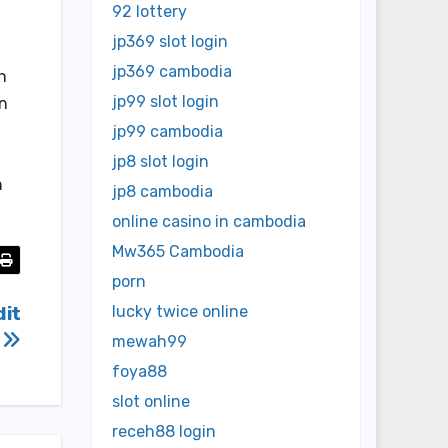
92 lottery
jp369 slot login
jp369 cambodia
n
jp99 slot login
n
jp99 cambodia
jp8 slot login
h
jp8 cambodia
online casino in cambodia
Mw365 Cambodia
porn
dit
lucky twice online
n
mewah99
foya88
slot online
receh88 login