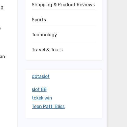
Shopping & Product Reviews
ng
Sports
n
Technology
Travel & Tours
nan
dotaslot
slot 88
tokek win
Teen Patti Bliss