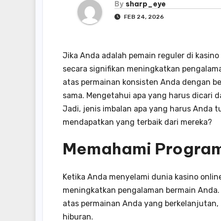
By
sharp_eye
FEB 24, 2026
Jika Anda adalah pemain reguler di kasino
secara signifikan meningkatkan pengalam
atas permainan konsisten Anda dengan berb
sama. Mengetahui apa yang harus dicari
Jadi, jenis imbalan apa yang harus Anda
mendapatkan yang terbaik dari mereka?
Memahami Program L
Ketika Anda menyelami dunia kasino online
meningkatkan pengalaman bermain Anda.
atas permainan Anda yang berkelanjutan,
hiburan.