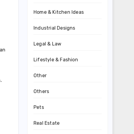
Home & Kitchen Ideas
Industrial Designs
Legal & Law
gan
Lifestyle & Fashion
Other
,
Others
Pets
Real Estate