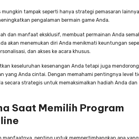
as mungkin tampak seperti hanya strategi pemasaran lainnya
meningkatkan pengalaman bermain game Anda.
iah dan manfaat eksklusif, membuat permainan Anda sema
 Anda akan menemukan diri Anda menikmati keuntungan sepe
rsonalisasi, dan akses ke acara khusus.
atkan keseluruhan kesenangan Anda tetapi juga mendorong
an yang Anda cintai. Dengan memahami pentingnya level tie
 secara strategis untuk memaksimalkan hadiah Anda dan
a Saat Memilih Program
line
dan manfaatnya, penting untuk mempertimbangkan apa yang