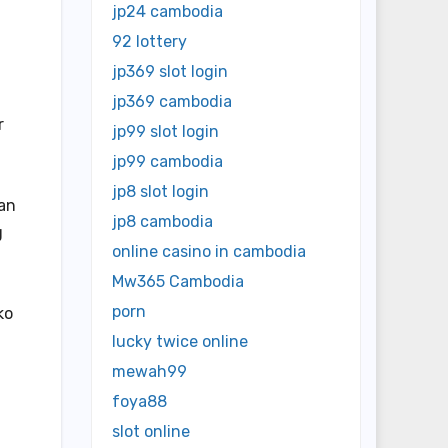
jp24 cambodia
92 lottery
jp369 slot login
jp369 cambodia
r
jp99 slot login
jp99 cambodia
jp8 slot login
gan
jp8 cambodia
g
online casino in cambodia
Mw365 Cambodia
porn
ko
lucky twice online
mewah99
foya88
slot online