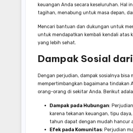
keuangan Anda secara keseluruhan. Hal
tagihan, menabung untuk masa depan, da
Mencari bantuan dan dukungan untuk meng
untuk mendapatkan kembali kendali atas
yang lebih sehat.
Dampak Sosial dari
Dengan perjudian, dampak sosialnya bisa m
mempertimbangkan bagaimana tindakan And
orang-orang di sekitar Anda. Berikut adala
Dampak pada Hubungan
: Perjudi
karena tekanan keuangan, tipu daya,
tahun dapat dengan mudah hancur aki
Efek pada Komunitas
: Perjudian m