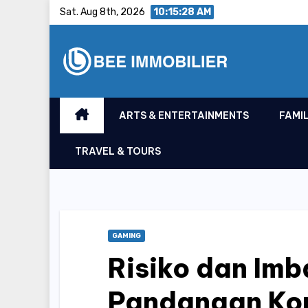
Skip
Sat. Aug 8th, 2026
10:15:29 AM
to
content
ARTS & ENTERTAINMENTS
FAMIL
TRAVEL & TOURS
GAMING
Risiko dan Imb
Pandangan Ko