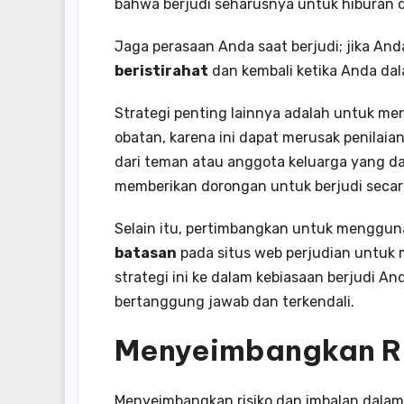
bahwa berjudi seharusnya untuk hiburan 
Jaga perasaan Anda saat berjudi; jika And
beristirahat
dan kembali ketika Anda dala
Strategi penting lainnya adalah untuk me
obatan, karena ini dapat merusak penilai
dari teman atau anggota keluarga yang 
memberikan dorongan untuk berjudi seca
Selain itu, pertimbangkan untuk menggu
batasan
pada situs web perjudian untu
strategi ini ke dalam kebiasaan berjudi A
bertanggung jawab dan terkendali.
Menyeimbangkan Ri
Menyeimbangkan risiko dan imbalan dalam