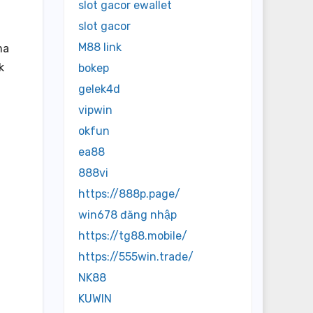
slot gacor ewallet
slot gacor
M88 link
ma
k
bokep
gelek4d
vipwin
okfun
ea88
888vi
https://888p.page/
win678 đăng nhập
https://tg88.mobile/
https://555win.trade/
NK88
KUWIN