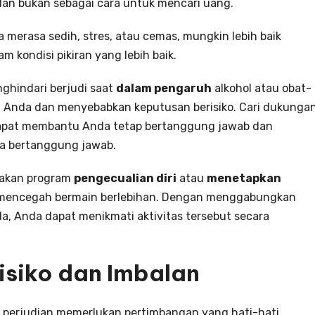
dan bukan sebagai cara untuk mencari uang.
a merasa sedih, stres, atau cemas, mungkin lebih baik
m kondisi pikiran yang lebih baik.
nghindari berjudi saat
dalam pengaruh
alkohol atau obat-
an Anda dan menyebabkan keputusan berisiko. Cari dukunga
dapat membantu Anda tetap bertanggung jawab dan
ra bertanggung jawab.
nakan program
pengecualian diri
atau
menetapkan
k mencegah bermain berlebihan. Dengan menggabungkan
nda, Anda dapat menikmati aktivitas tersebut secara
siko dan Imbalan
 perjudian memerlukan pertimbangan yang hati-hati