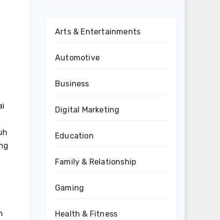
Arts & Entertainments
Automotive
Business
ai
Digital Marketing
uh
Education
ang
Family & Relationship
Gaming
n
Health & Fitness