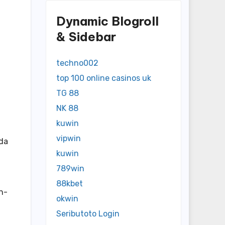
Dynamic Blogroll
& Sidebar
g
techno002
top 100 online casinos uk
TG 88
NK 88
kuwin
vipwin
da
kuwin
789win
88kbet
n-
okwin
Seributoto Login