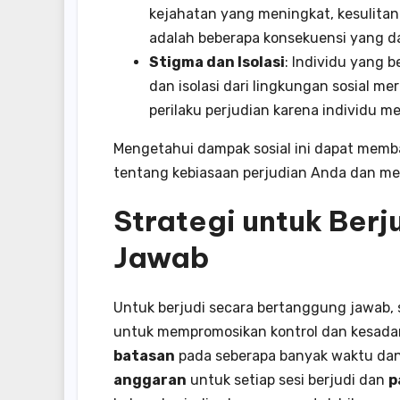
kejahatan yang meningkat, kesulitan
adalah beberapa konsekuensi yang da
Stigma dan Isolasi
: Individu yang
dan isolasi dari lingkungan sosial m
perilaku perjudian karena individu 
Mengetahui dampak sosial ini dapat memb
tentang kebiasaan perjudian Anda dan men
Strategi untuk Ber
Jawab
Untuk berjudi secara bertanggung jawab, 
untuk mempromosikan kontrol dan kesadar
batasan
pada seberapa banyak waktu dan
anggaran
untuk setiap sesi berjudi dan
p