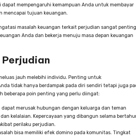
 ini dapat mempengaruhi kemampuan Anda untuk membayar
n mencapai tujuan keuangan.
atasi masalah keuangan terkait perjudian sangat pentin
 keuangan Anda dan bekerja menuju masa depan keuangan
 Perjudian
eluas jauh melebihi individu. Penting untuk
a tidak hanya berdampak pada diri sendiri tetapi juga pa
h beberapa poin penting yang perlu diingat:
an dapat merusak hubungan dengan keluarga dan teman
 dan kelalaian. Kepercayaan yang dibangun selama bertahu
bat perilaku perjudian.
asalah bisa memiliki efek domino pada komunitas. Tingkat