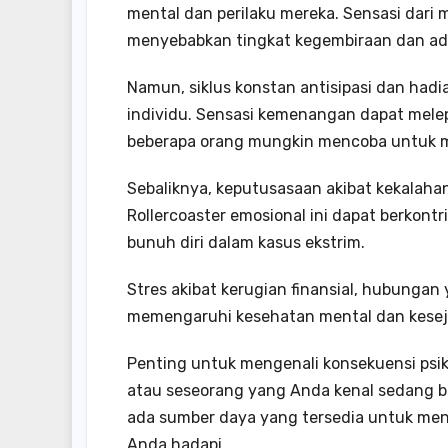
mental dan perilaku mereka. Sensasi dari
menyebabkan tingkat kegembiraan dan adr
Namun, siklus konstan antisipasi dan hadi
individu. Sensasi kemenangan dapat mele
beberapa orang mungkin mencoba untuk me
Sebaliknya, keputusasaan akibat kekalaha
Rollercoaster emosional ini dapat berkont
bunuh diri dalam kasus ekstrim.
Stres akibat kerugian finansial, hubungan
memengaruhi kesehatan mental dan kesej
Penting untuk mengenali konsekuensi psiko
atau seseorang yang Anda kenal sedang b
ada sumber daya yang tersedia untuk me
Anda hadapi.