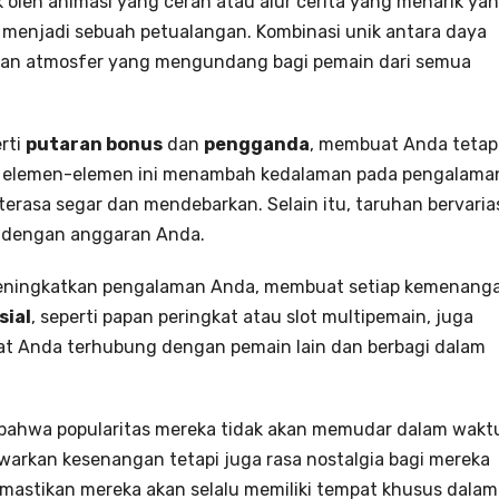
 oleh animasi yang cerah atau alur cerita yang menarik ya
menjadi sebuah petualangan. Kombinasi unik antara daya
takan atmosfer yang mengundang bagi pemain dari semua
erti
putaran bonus
dan
pengganda
, membuat Anda tetap
 elemen-elemen ini menambah kedalaman pada pengalama
erasa segar dan mendebarkan. Selain itu, taruhan bervarias
 dengan anggaran Anda.
meningkatkan pengalaman Anda, membuat setiap kemenang
sial
, seperti papan peringkat atau slot multipemain, juga
t Anda terhubung dengan pemain lain dan berbagi dalam
as bahwa popularitas mereka tidak akan memudar dalam wakt
awarkan kesenangan tetapi juga rasa nostalgia bagi mereka
mastikan mereka akan selalu memiliki tempat khusus dalam