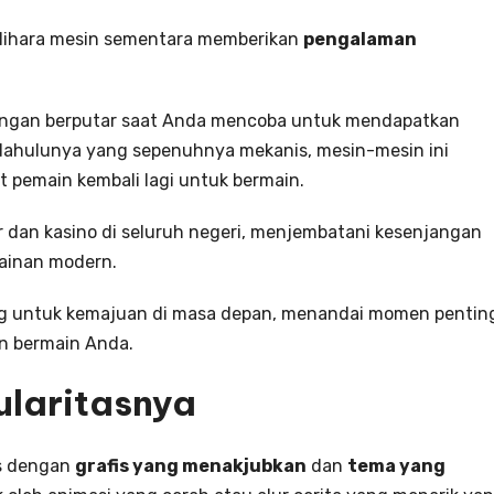
lihara mesin sementara memberikan
pengalaman
ungan berputar saat Anda mencoba untuk mendapatkan
dahulunya yang sepenuhnya mekanis, mesin-mesin ini
 pemain kembali lagi untuk bermain.
r dan kasino di seluruh negeri, menjembatani kesenjangan
mainan modern.
g untuk kemajuan di masa depan, menandai momen pentin
 bermain Anda.
ularitasnya
ns dengan
grafis yang menakjubkan
dan
tema yang