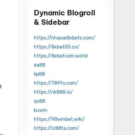
Dynamic Blogroll
& Sidebar
https://nhacai8xbets.com/
https://8xbet00.co/
https://8xbetcom.world
ea88
kp88
https://789fo.com/
g
https://nk888.io/
qs88
kuwin
https://98winbet.wiki/
https://lc88ta.com/