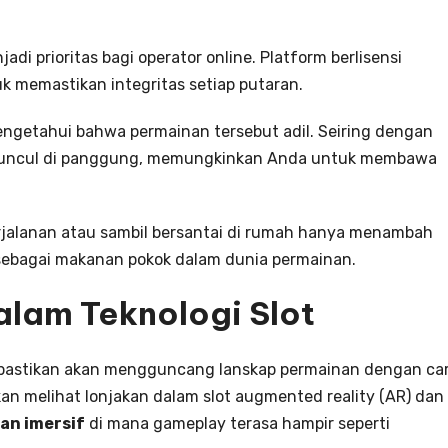
i prioritas bagi operator online. Platform berlisensi
k memastikan integritas setiap putaran.
engetahui bahwa permainan tersebut adil. Seiring dengan
ncul di panggung, memungkinkan Anda untuk membawa
jalanan atau sambil bersantai di rumah hanya menambah
 sebagai makanan pokok dalam dunia permainan.
lam Teknologi Slot
pastikan akan mengguncang lanskap permainan dengan ca
n melihat lonjakan dalam slot augmented reality (AR) dan
an imersif
di mana gameplay terasa hampir seperti