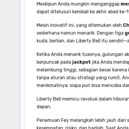
Meskipun Anda mungkin menganggap
mes
dapat ditelusuri kembali ke akhir abad ke
Mesin inovatif ini, yang ditemukan oleh
Ch
sederhana namun menarik. Dengan tiga
g
kuda, berlian, dan Liberty Bell itu sendiri
Ketika Anda menarik tuasnya, gulungan a
berpuncak pada
jackpot
jika Anda mendap
melambung tinggi, sebagian besar karena
tanpa aturan atau strategi yang rumit. And
menikmatinya; siapa pun bisa mencoba da
Liberty Bell memicu revolusi dalam hibura
depan.
Penemuan Fey melangkah lebih jauh dari s
kesempatan, risiko, dan hadiah. Saat Anda