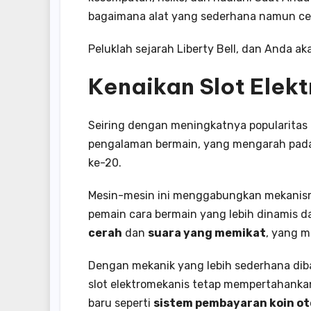
bagaimana alat yang sederhana namun ce
Peluklah sejarah Liberty Bell, dan Anda aka
Kenaikan Slot Elek
Seiring dengan meningkatnya popularitas
pengalaman bermain, yang mengarah pa
ke-20.
Mesin-mesin ini menggabungkan mekanism
pemain cara bermain yang lebih dinamis 
cerah
dan
suara yang memikat
, yang 
Dengan mekanik yang lebih sederhana di
slot elektromekanis tetap mempertahank
baru seperti
sistem pembayaran koin o