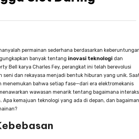
hanyalah permainan sederhana berdasarkan keberuntungan
engungkapkan banyak tentang
inovasi teknologi
dan
rty Bell karya Charles Fey, perangkat ini telah berevolusi
 seni dan rekayasa menjadi bentuk hiburan yang unik. Saa
an menemukan bahwa setiap fase—dari era elektromekanis
enawarkan wawasan menarik tentang bagaimana interaks
h. Apa kemajuan teknologi yang ada di depan, dan bagaima
mainan?
 Kebebasan