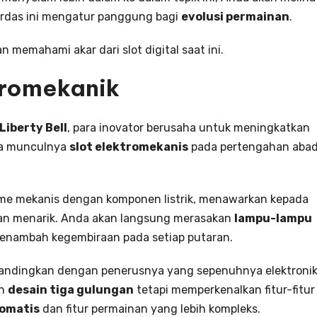
rdas ini mengatur panggung bagi
evolusi permainan
.
n memahami akar dari slot digital saat ini.
tromekanik
Liberty Bell
, para inovator berusaha untuk meningkatkan
da munculnya
slot elektromekanis
pada pertengahan aba
e mekanis dengan komponen listrik, menawarkan kepada
dan menarik. Anda akan langsung merasakan
lampu-lampu
menambah kegembiraan pada setiap putaran.
bandingkan dengan penerusnya yang sepenuhnya elektronik
an
desain tiga gulungan
tetapi memperkenalkan fitur-fitur
tomatis
dan fitur permainan yang lebih kompleks.