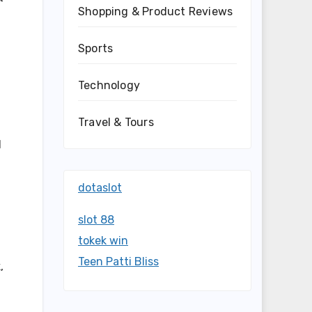
Shopping & Product Reviews
Sports
Technology
Travel & Tours
d
dotaslot
slot 88
tokek win
Teen Patti Bliss
,