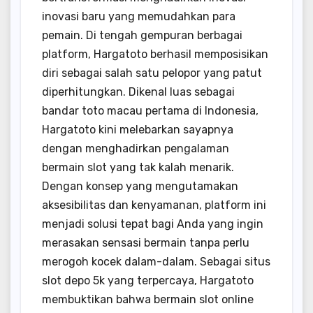
inovasi baru yang memudahkan para
pemain. Di tengah gempuran berbagai
platform, Hargatoto berhasil memposisikan
diri sebagai salah satu pelopor yang patut
diperhitungkan. Dikenal luas sebagai
bandar toto macau pertama di Indonesia,
Hargatoto kini melebarkan sayapnya
dengan menghadirkan pengalaman
bermain slot yang tak kalah menarik.
Dengan konsep yang mengutamakan
aksesibilitas dan kenyamanan, platform ini
menjadi solusi tepat bagi Anda yang ingin
merasakan sensasi bermain tanpa perlu
merogoh kocek dalam-dalam. Sebagai situs
slot depo 5k yang terpercaya, Hargatoto
membuktikan bahwa bermain slot online