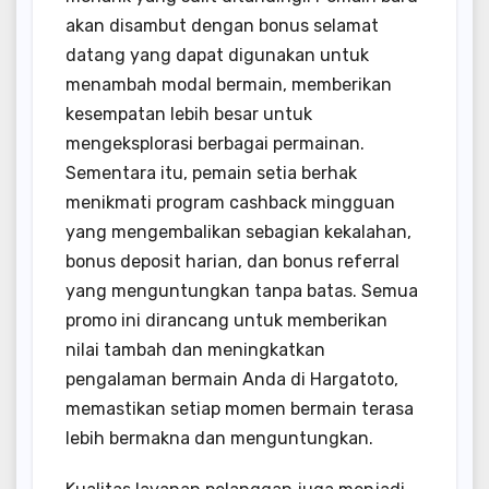
akan disambut dengan bonus selamat
datang yang dapat digunakan untuk
menambah modal bermain, memberikan
kesempatan lebih besar untuk
mengeksplorasi berbagai permainan.
Sementara itu, pemain setia berhak
menikmati program cashback mingguan
yang mengembalikan sebagian kekalahan,
bonus deposit harian, dan bonus referral
yang menguntungkan tanpa batas. Semua
promo ini dirancang untuk memberikan
nilai tambah dan meningkatkan
pengalaman bermain Anda di Hargatoto,
memastikan setiap momen bermain terasa
lebih bermakna dan menguntungkan.