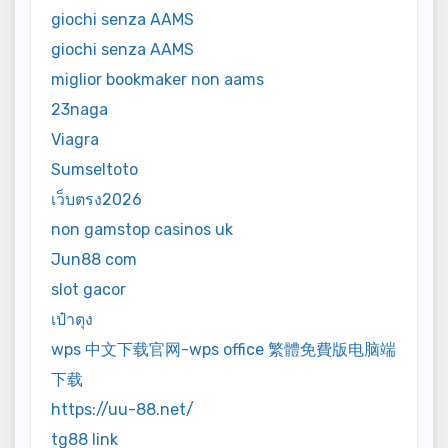
giochi senza AAMS
giochi senza AAMS
miglior bookmaker non aams
23naga
Viagra
Sumseltoto
เว็บตรง2026
non gamstop casinos uk
Jun88 com
slot gacor
เป๋าตุง
wps 中文下载官网-wps office 繁體免費版电脑端
下载
https://uu-88.net/
tg88 link