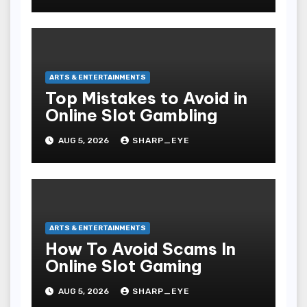
ARTS & ENTERTAINMENTS
Top Mistakes to Avoid in
Online Slot Gambling
AUG 5, 2026
SHARP_EYE
ARTS & ENTERTAINMENTS
How To Avoid Scams In
Online Slot Gaming
AUG 5, 2026
SHARP_EYE