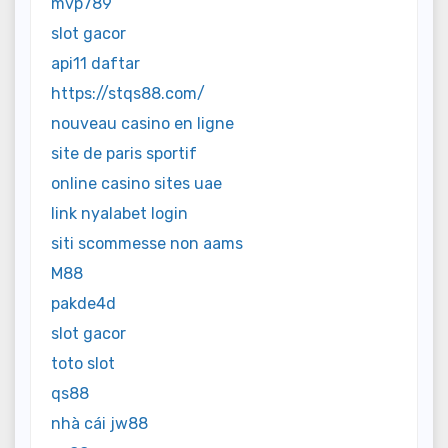
mvp789
slot gacor
api11 daftar
https://stqs88.com/
nouveau casino en ligne
site de paris sportif
online casino sites uae
link nyalabet login
siti scommesse non aams
M88
pakde4d
slot gacor
toto slot
qs88
nhà cái jw88