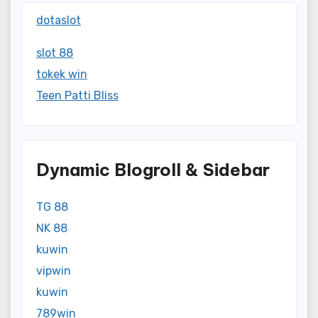
dotaslot
slot 88
tokek win
Teen Patti Bliss
Dynamic Blogroll & Sidebar
TG 88
NK 88
kuwin
vipwin
kuwin
789win