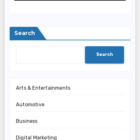
Search
Search
Arts & Entertainments
Automotive
Business
Digital Marketing