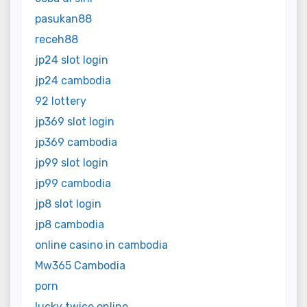
pasukan88
receh88
jp24 slot login
jp24 cambodia
92 lottery
jp369 slot login
jp369 cambodia
jp99 slot login
jp99 cambodia
jp8 slot login
jp8 cambodia
online casino in cambodia
Mw365 Cambodia
porn
lucky twice online