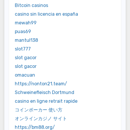
Bitcoin casinos
casino sin licencia en españa
mewah99
puas69
mantul138
slot777
slot gacor
slot gacor
omacuan
https://nonton21.team/
Schweinefleisch Dortmund
casino en ligne retrait rapide
コインポーカー 使い方
オンラインカジノ サイト
https://bm88.org/