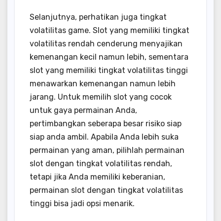
Selanjutnya, perhatikan juga tingkat
volatilitas game. Slot yang memiliki tingkat
volatilitas rendah cenderung menyajikan
kemenangan kecil namun lebih, sementara
slot yang memiliki tingkat volatilitas tinggi
menawarkan kemenangan namun lebih
jarang. Untuk memilih slot yang cocok
untuk gaya permainan Anda,
pertimbangkan seberapa besar risiko siap
siap anda ambil. Apabila Anda lebih suka
permainan yang aman, pilihlah permainan
slot dengan tingkat volatilitas rendah,
tetapi jika Anda memiliki keberanian,
permainan slot dengan tingkat volatilitas
tinggi bisa jadi opsi menarik.