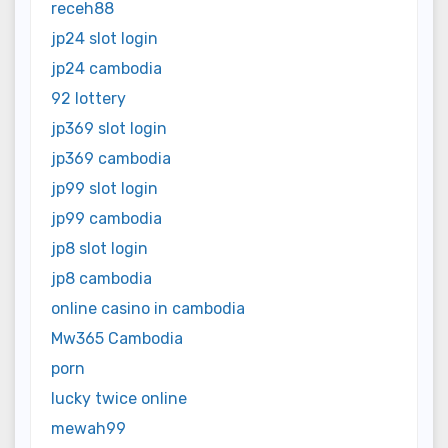
receh88
jp24 slot login
jp24 cambodia
92 lottery
jp369 slot login
jp369 cambodia
jp99 slot login
jp99 cambodia
jp8 slot login
jp8 cambodia
online casino in cambodia
Mw365 Cambodia
porn
lucky twice online
mewah99