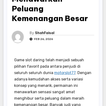
Peluang
Kemenangan Besar
By
ShahFaisal
FEB 26, 2026
Game slot daring telah menjadi sebuah
pilihan favorit pada antara penjudi di
seluruh seluruh dunia
motorslot77
. Dengan
adanya kemudahan akses serta variasi
konsep yang menarik, permainan ini
menawarkan sensasi sangat amat
menghibur serta peluang dalam meraih
kemenangan besar. Banyak judi yang