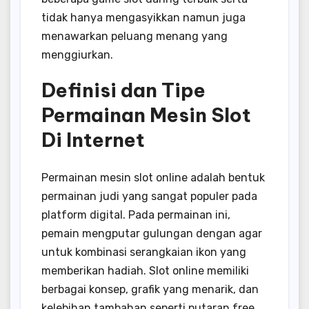
tidak hanya mengasyikkan namun juga
menawarkan peluang menang yang
menggiurkan.
Definisi dan Tipe
Permainan Mesin Slot
Di Internet
Permainan mesin slot online adalah bentuk
permainan judi yang sangat populer pada
platform digital. Pada permainan ini,
pemain mengputar gulungan dengan agar
untuk kombinasi serangkaian ikon yang
memberikan hadiah. Slot online memiliki
berbagai konsep, grafik yang menarik, dan
kelebihan tambahan seperti putaran free