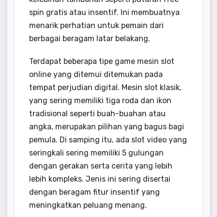
spin gratis atau insentif. Ini membuatnya
menarik perhatian untuk pemain dari
berbagai beragam latar belakang.
Terdapat beberapa tipe game mesin slot
online yang ditemui ditemukan pada
tempat perjudian digital. Mesin slot klasik,
yang sering memiliki tiga roda dan ikon
tradisional seperti buah-buahan atau
angka, merupakan pilihan yang bagus bagi
pemula. Di samping itu, ada slot video yang
seringkali sering memiliki 5 gulungan
dengan gerakan serta cerita yang lebih
lebih kompleks. Jenis ini sering disertai
dengan beragam fitur insentif yang
meningkatkan peluang menang.