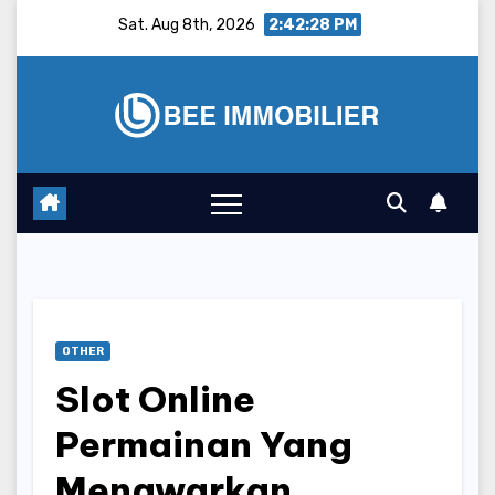
Skip
Sat. Aug 8th, 2026
2:42:29 PM
to
content
OTHER
Slot Online
Permainan Yang
Menawarkan