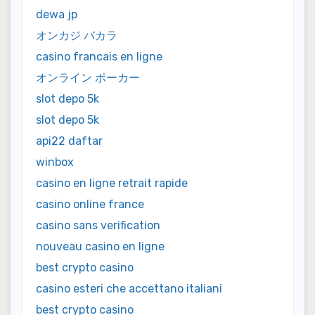
dewa jp
オンカジ バカラ
casino francais en ligne
オンライン ポーカー
slot depo 5k
slot depo 5k
api22 daftar
winbox
casino en ligne retrait rapide
casino online france
casino sans verification
nouveau casino en ligne
best crypto casino
casino esteri che accettano italiani
best crypto casino