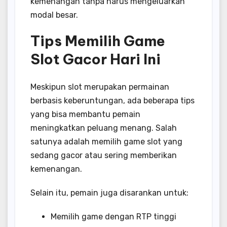
kemenangan tanpa harus mengeluarkan
modal besar.
Tips Memilih Game
Slot Gacor Hari Ini
Meskipun slot merupakan permainan
berbasis keberuntungan, ada beberapa tips
yang bisa membantu pemain
meningkatkan peluang menang. Salah
satunya adalah memilih game slot yang
sedang gacor atau sering memberikan
kemenangan.
Selain itu, pemain juga disarankan untuk:
Memilih game dengan RTP tinggi