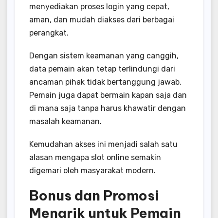
menyediakan proses login yang cepat,
aman, dan mudah diakses dari berbagai
perangkat.
Dengan sistem keamanan yang canggih,
data pemain akan tetap terlindungi dari
ancaman pihak tidak bertanggung jawab.
Pemain juga dapat bermain kapan saja dan
di mana saja tanpa harus khawatir dengan
masalah keamanan.
Kemudahan akses ini menjadi salah satu
alasan mengapa slot online semakin
digemari oleh masyarakat modern.
Bonus dan Promosi
Menarik untuk Pemain