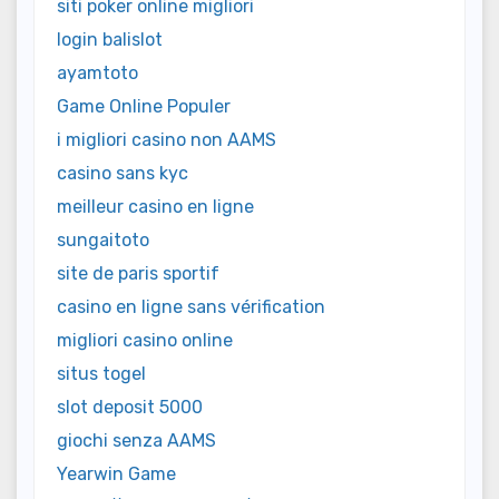
siti poker online migliori
login balislot
ayamtoto
Game Online Populer
i migliori casino non AAMS
casino sans kyc
meilleur casino en ligne
sungaitoto
site de paris sportif
casino en ligne sans vérification
migliori casino online
situs togel
slot deposit 5000
giochi senza AAMS
Yearwin Game