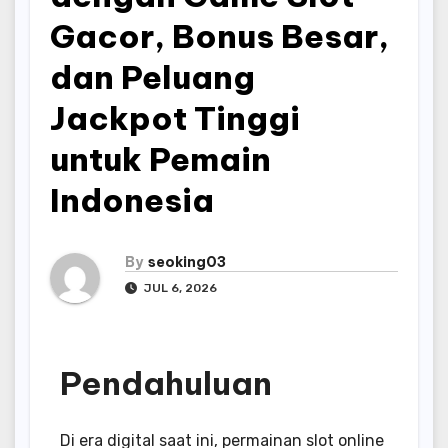
Gacor, Bonus Besar,
dan Peluang
Jackpot Tinggi
untuk Pemain
Indonesia
By
seoking03
JUL 6, 2026
Pendahuluan
Di era digital saat ini, permainan slot online