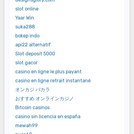
slot online
Yaar Win
suka288
bokep indo
api22 alternatif
Slot deposit 5000
slot gacor
casino en ligne le plus payant
casino en ligne retrait instantané
オンカジ バカラ
おすすめ オンラインカジノ
Bitcoin casinos
casino sin licencia en españa
mewah99