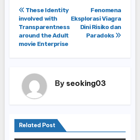
Post
These Identity
Fenomena
involved with
Eksplorasi Viagra
navigation
Transparentness
Dini Risiko dan
around the Adult
Paradoks
movie Enterprise
By
seoking03
Related Post