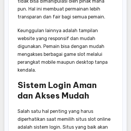
tidak bisa dimanipulasi oleh pihak mana
pun. Hal ini membuat permainan lebih
transparan dan fair bagi semua pemain.
Keunggulan lainnya adalah tampilan
website yang responsif dan mudah
digunakan. Pemain bisa dengan mudah
mengakses berbagai game slot melalui
perangkat mobile maupun desktop tanpa
kendala.
Sistem Login Aman
dan Akses Mudah
Salah satu hal penting yang harus
diperhatikan saat memilih situs slot online
adalah sistem login. Situs yang baik akan