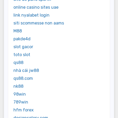
online casino sites uae
link nyalabet login
siti scommesse non aams
M88
pakde4d
slot gacor
toto slot
qs88
nhà cái jw88
qs88.com
nk88
98win
789win
hfm forex
designsglory.com