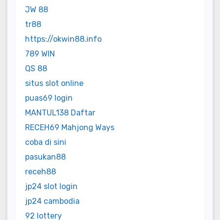
JW 88
tr88
https://okwin88.info
789 WIN
QS 88
situs slot online
puas69 login
MANTUL138 Daftar
RECEH69 Mahjong Ways
coba di sini
pasukan88
receh88
jp24 slot login
jp24 cambodia
92 lottery