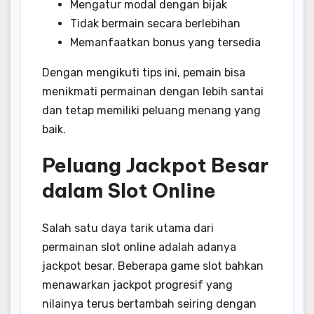
Mengatur modal dengan bijak
Tidak bermain secara berlebihan
Memanfaatkan bonus yang tersedia
Dengan mengikuti tips ini, pemain bisa
menikmati permainan dengan lebih santai
dan tetap memiliki peluang menang yang
baik.
Peluang Jackpot Besar
dalam Slot Online
Salah satu daya tarik utama dari
permainan slot online adalah adanya
jackpot besar. Beberapa game slot bahkan
menawarkan jackpot progresif yang
nilainya terus bertambah seiring dengan