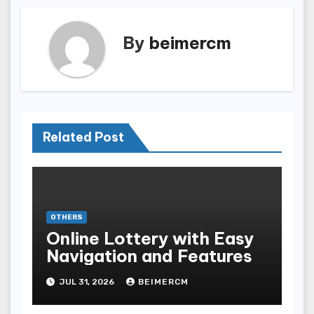
By
beimercm
Related Post
OTHERS
Online Lottery with Easy
Navigation and Features
JUL 31, 2026
BEIMERCM