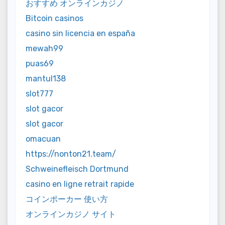
おすすめ オンラインカジノ
Bitcoin casinos
casino sin licencia en españa
mewah99
puas69
mantul138
slot777
slot gacor
slot gacor
omacuan
https://nonton21.team/
Schweinefleisch Dortmund
casino en ligne retrait rapide
コインポーカー 使い方
オンラインカジノ サイト