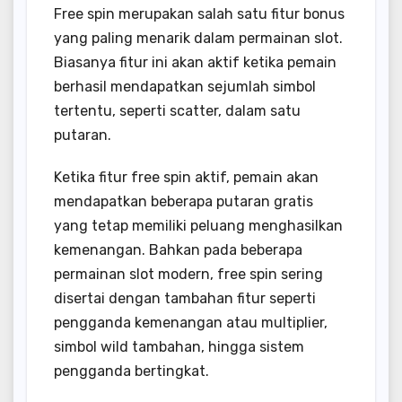
Free spin merupakan salah satu fitur bonus
yang paling menarik dalam permainan slot.
Biasanya fitur ini akan aktif ketika pemain
berhasil mendapatkan sejumlah simbol
tertentu, seperti scatter, dalam satu
putaran.
Ketika fitur free spin aktif, pemain akan
mendapatkan beberapa putaran gratis
yang tetap memiliki peluang menghasilkan
kemenangan. Bahkan pada beberapa
permainan slot modern, free spin sering
disertai dengan tambahan fitur seperti
pengganda kemenangan atau multiplier,
simbol wild tambahan, hingga sistem
pengganda bertingkat.