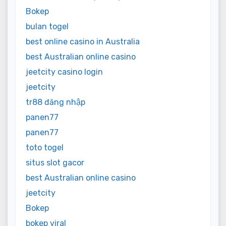
Bokep
bulan togel
best online casino in Australia
best Australian online casino
jeetcity casino login
jeetcity
tr88 đăng nhập
panen77
panen77
toto togel
situs slot gacor
best Australian online casino
jeetcity
Bokep
bokep viral