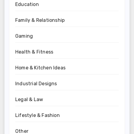
Education
Family & Relationship
Gaming
Health & Fitness
Home & Kitchen Ideas
Industrial Designs
Legal & Law
Lifestyle & Fashion
Other