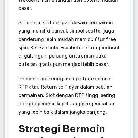
besar.
Selain itu, slot dengan desain permainan
yang memiliki banyak simbol scatter juga
cenderung lebih mudah memicu fitur free
spin. Ketika simbol-simbol ini sering muncul
di gulungan, peluang untuk membuka
putaran gratis pun menjadi lebih besar.
Pemain juga sering memperhatikan nilai
RTP atau Return to Player dalam sebuah
permainan. Slot dengan RTP tinggi sering
dianggap memiliki peluang pengembalian
yang lebih baik dalam jangka panjang.
Strategi Bermain