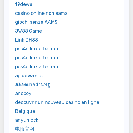
19dewa
casinò online non aams
giochi senza AAMS
JW88 Game
Link DH88
pos4d link alternatif
pos4d link alternatif
pos4d link alternatif
apidewa slot
สล็อตฝากผ่านทรู
anoboy
découvrir un nouveau casino en ligne
Belgique
anyunlock
电报官网