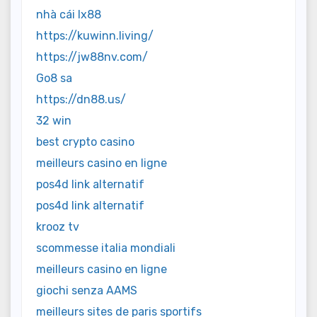
nhà cái lx88
https://kuwinn.living/
https://jw88nv.com/
Go8 sa
https://dn88.us/
32 win
best crypto casino
meilleurs casino en ligne
pos4d link alternatif
pos4d link alternatif
krooz tv
scommesse italia mondiali
meilleurs casino en ligne
giochi senza AAMS
meilleurs sites de paris sportifs