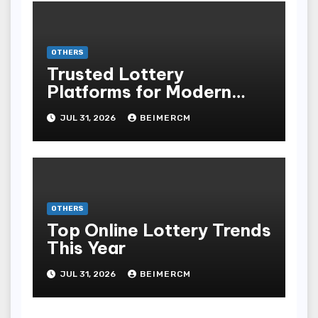
OTHERS
Trusted Lottery
Platforms for Modern
Players
JUL 31, 2026
BEIMERCM
OTHERS
Top Online Lottery Trends
This Year
JUL 31, 2026
BEIMERCM