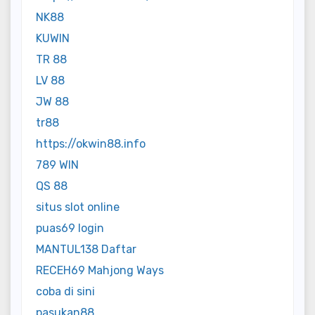
NK88
KUWIN
TR 88
LV 88
JW 88
tr88
https://okwin88.info
789 WIN
QS 88
situs slot online
puas69 login
MANTUL138 Daftar
RECEH69 Mahjong Ways
coba di sini
pasukan88