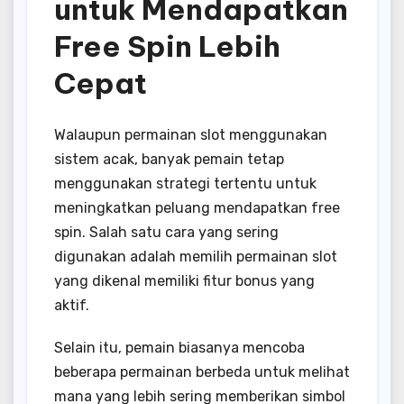
untuk Mendapatkan
Free Spin Lebih
Cepat
Walaupun permainan slot menggunakan
sistem acak, banyak pemain tetap
menggunakan strategi tertentu untuk
meningkatkan peluang mendapatkan free
spin. Salah satu cara yang sering
digunakan adalah memilih permainan slot
yang dikenal memiliki fitur bonus yang
aktif.
Selain itu, pemain biasanya mencoba
beberapa permainan berbeda untuk melihat
mana yang lebih sering memberikan simbol