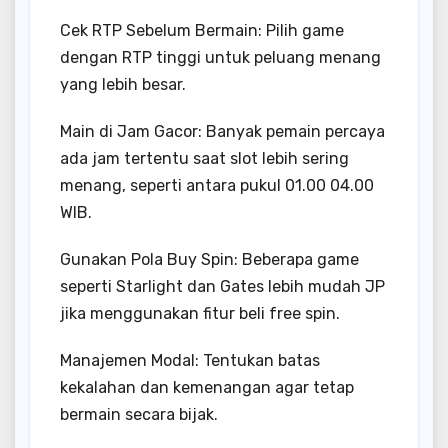
Cek RTP Sebelum Bermain: Pilih game
dengan RTP tinggi untuk peluang menang
yang lebih besar.
Main di Jam Gacor: Banyak pemain percaya
ada jam tertentu saat slot lebih sering
menang, seperti antara pukul 01.00 04.00
WIB.
Gunakan Pola Buy Spin: Beberapa game
seperti Starlight dan Gates lebih mudah JP
jika menggunakan fitur beli free spin.
Manajemen Modal: Tentukan batas
kekalahan dan kemenangan agar tetap
bermain secara bijak.