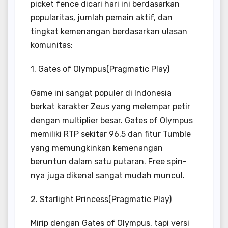
picket fence dicari hari ini berdasarkan
popularitas, jumlah pemain aktif, dan
tingkat kemenangan berdasarkan ulasan
komunitas:
1. Gates of Olympus(Pragmatic Play)
Game ini sangat populer di Indonesia
berkat karakter Zeus yang melempar petir
dengan multiplier besar. Gates of Olympus
memiliki RTP sekitar 96.5 dan fitur Tumble
yang memungkinkan kemenangan
beruntun dalam satu putaran. Free spin-
nya juga dikenal sangat mudah muncul.
2. Starlight Princess(Pragmatic Play)
Mirip dengan Gates of Olympus, tapi versi