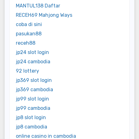
MANTUL138 Daftar
RECEH69 Mahjong Ways
coba di sini
pasukan88
receh88
jp24 slot login
jp24 cambodia
92 lottery
jp369 slot login
jp369 cambodia
jp99 slot login
jp99 cambodia
jp8 slot login
jp8 cambodia
online casino in cambodia