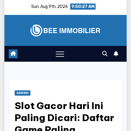
Skip
Sun. Aug 9th, 2026
9:50:28 AM
to
content
GAMING
Slot Gacor Hari Ini
Paling Dicari: Daftar
Game Paling