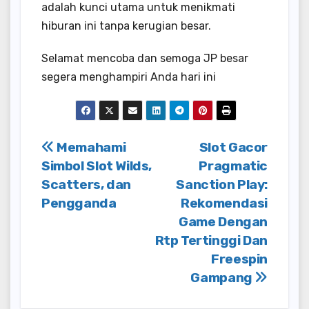
adalah kunci utama untuk menikmati
hiburan ini tanpa kerugian besar.
Selamat mencoba dan semoga JP besar
segera menghampiri Anda hari ini
Post
Memahami
Slot Gacor
Simbol Slot Wilds,
Pragmatic
navigation
Scatters, dan
Sanction Play:
Pengganda
Rekomendasi
Game Dengan
Rtp Tertinggi Dan
Freespin
Gampang