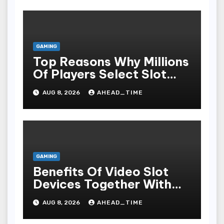
GAMING
Top Reasons Why Millions
Of Players Select Slot
Online For Fun,
AUG 8, 2026
AHEAD_TIME
Exhilaration, Big Wins,
And An Red-letter Play
Stake
GAMING
Benefits Of Video Slot
Devices Together With
Repay Game Titles-
AUG 8, 2026
AHEAD_TIME
Added Ways To Win