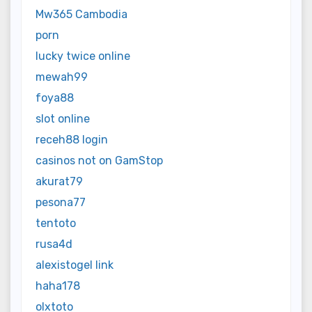
Mw365 Cambodia
porn
lucky twice online
mewah99
foya88
slot online
receh88 login
casinos not on GamStop
akurat79
pesona77
tentoto
rusa4d
alexistogel link
haha178
olxtoto