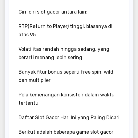
Ciri-ciri slot gacor antara lain:
RTP(Return to Player) tinggi, biasanya di
atas 95
Volatilitas rendah hingga sedang, yang
berarti menang lebih sering
Banyak fitur bonus seperti free spin, wild,
dan multiplier
Pola kemenangan konsisten dalam waktu
tertentu
Daftar Slot Gacor Hari Ini yang Paling Dicari
Berikut adalah beberapa game slot gacor