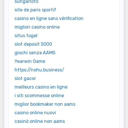
sungaitoto
site de paris sportif
casino en ligne sans vérification
migliori casino online
situs togel
slot deposit 5000
giochi senza AAMS
Yearwin Game
https://nohu.business/
slot gacor
meilleurs casino en ligne
i siti scommesse online
miglior bookmaker non aams
casino online nuovi
casinò online non aams