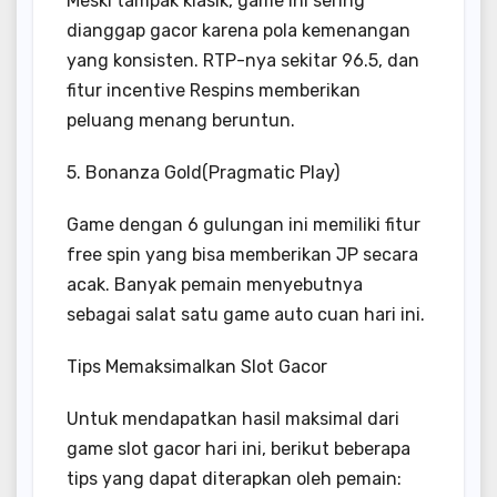
Meski tampak klasik, game ini sering
dianggap gacor karena pola kemenangan
yang konsisten. RTP-nya sekitar 96.5, dan
fitur incentive Respins memberikan
peluang menang beruntun.
5. Bonanza Gold(Pragmatic Play)
Game dengan 6 gulungan ini memiliki fitur
free spin yang bisa memberikan JP secara
acak. Banyak pemain menyebutnya
sebagai salat satu game auto cuan hari ini.
Tips Memaksimalkan Slot Gacor
Untuk mendapatkan hasil maksimal dari
game slot gacor hari ini, berikut beberapa
tips yang dapat diterapkan oleh pemain: