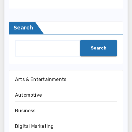
Search
Search
Arts & Entertainments
Automotive
Business
Digital Marketing