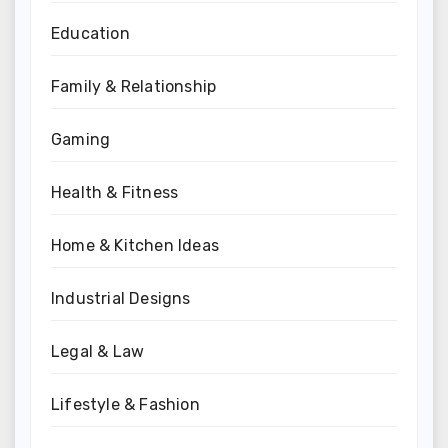
Education
Family & Relationship
Gaming
Health & Fitness
Home & Kitchen Ideas
Industrial Designs
Legal & Law
Lifestyle & Fashion