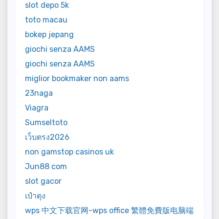
slot depo 5k
toto macau
bokep jepang
giochi senza AAMS
giochi senza AAMS
miglior bookmaker non aams
23naga
Viagra
Sumseltoto
เว็บตรง2026
non gamstop casinos uk
Jun88 com
slot gacor
เป๋าตุง
wps 中文下载官网-wps office 繁體免費版电脑端