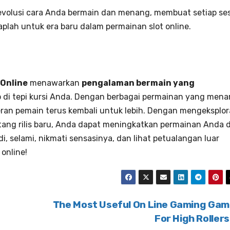
revolusi cara Anda bermain dan menang, membuat setiap ses
plah untuk era baru dalam permainan slot online.
 Online
menawarkan
pengalaman bermain yang
i tepi kursi Anda. Dengan berbagai permainan yang menar
ran pemain terus kembali untuk lebih. Dengan mengeksplor
ntang rilis baru, Anda dapat meningkatkan permainan Anda 
i, selami, nikmati sensasinya, dan lihat petualangan luar
online!
The Most Useful On Line Gaming Ga
For High Roller