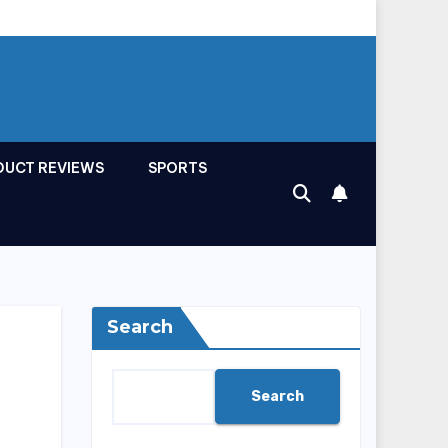
DUCT REVIEWS
SPORTS
Search
Search