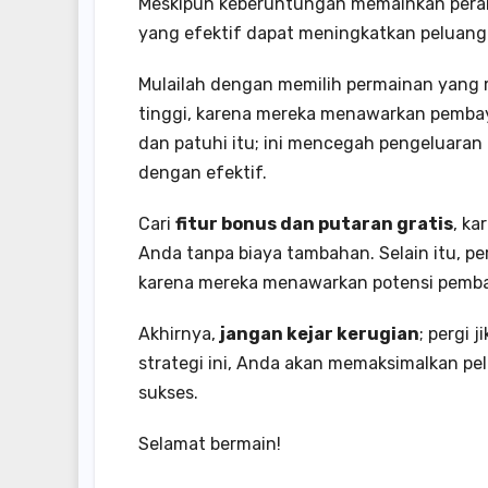
Meskipun keberuntungan memainkan peran 
yang efektif dapat meningkatkan peluan
Mulailah dengan memilih permainan yang 
tinggi, karena mereka menawarkan pembay
dan patuhi itu; ini mencegah pengeluara
dengan efektif.
Cari
fitur bonus dan putaran gratis
, ka
Anda tanpa biaya tambahan. Selain itu, 
karena mereka menawarkan potensi pemba
Akhirnya,
jangan kejar kerugian
; pergi
strategi ini, Anda akan memaksimalkan p
sukses.
Selamat bermain!