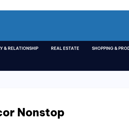
Y & RELATIONSHIP
REAL ESTATE
SHOPPING & PRO
cor Nonstop