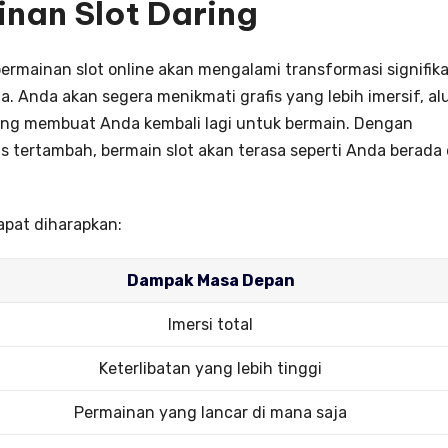
nan Slot Daring
ermainan slot online akan mengalami transformasi signifik
Anda akan segera menikmati grafis yang lebih imersif, al
 yang membuat Anda kembali lagi untuk bermain. Dengan
as tertambah, bermain slot akan terasa seperti Anda berada 
apat diharapkan:
Dampak Masa Depan
Imersi total
Keterlibatan yang lebih tinggi
Permainan yang lancar di mana saja