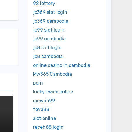
92 lottery
jp369 slot login
jp369 cambodia
jp99 slot login
jp99 cambodia
jp8 slot login
jp8 cambodia
online casino in cambodia
Mw365 Cambodia
porn
lucky twice online
mewah99
foya88
slot online
receh88 login