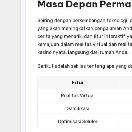
Masa Depan Permai
Seiring dengan perkembangan teknologi, p
yang akan meningkatkan pengalaman Anda. 
cerita yang menarik, dan fitur interaktif
kemajuan dalam realitas virtual dan realit
kasino nyata, langsung dari rumah Anda.
Berikut adalah sekilas tentang apa yang d
Fitur
Realitas Virtual
Gamifikasi
Optimisasi Seluler