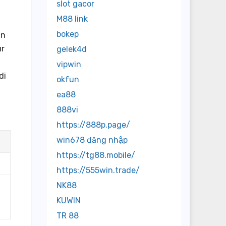
slot gacor
M88 link
bokep
an
ur
gelek4d
vipwin
di
okfun
ea88
888vi
https://888p.page/
win678 đăng nhập
https://tg88.mobile/
https://555win.trade/
NK88
KUWIN
TR 88