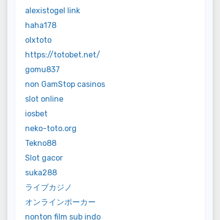
alexistogel link
haha178
olxtoto
https://totobet.net/
gomu837
non GamStop casinos
slot online
iosbet
neko-toto.org
Tekno88
Slot gacor
suka288
ライブカジノ
オンラインポーカー
nonton film sub indo