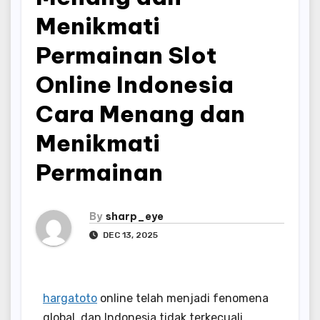
Menikmati
Permainan Slot
Online Indonesia
Cara Menang dan
Menikmati
Permainan
By
sharp_eye
DEC 13, 2025
hargatoto
online telah menjadi fenomena
global, dan Indonesia tidak terkecuali.