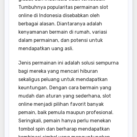
Tumbuhnya popularitas permainan slot
online di Indonesia disebabkan oleh
berbagai alasan. Diantaranya adalah
kenyamanan bermain di rumah, variasi
dalam permainan, dan potensi untuk
mendapatkan uang asli.
Jenis permainan ini adalah solusi sempurna
bagi mereka yang mencari hiburan
sekaligus peluang untuk mendapatkan
keuntungan. Dengan cara bermain yang
mudah dan aturan yang sederhana, slot
online menjadi pilihan favorit banyak
pemain, baik pemula maupun profesional.
Seringkali, pemain hanya perlu menekan
tombol spin dan berharap mendapatkan