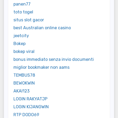
panen77
toto togel
situs slot gacor
best Australian online casino
jeetcity
Bokep
bokep viral
bonus immediato senza invio documenti
miglior bookmaker non aams
TEMBUS78
BEWOKWIN
AKAI123
LOGIN RAKYATJP
LOGIN KIJANGWIN
RTP DODO69