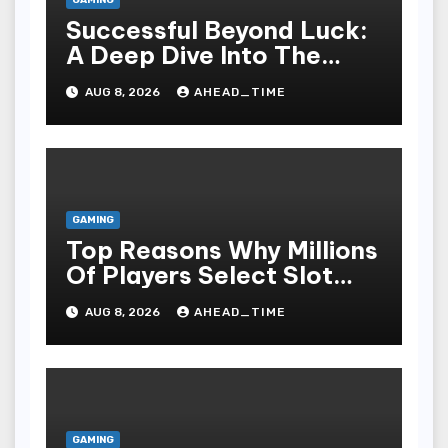
GAMING
Successful Beyond Luck:
A Deep Dive Into The
Psychological Science Of
AUG 8, 2026
AHEAD_TIME
Slot Gacor Players
GAMING
Top Reasons Why Millions
Of Players Select Slot
Online For Fun,
AUG 8, 2026
AHEAD_TIME
Exhilaration, Big Wins,
And An Red-letter Play
Stake
GAMING