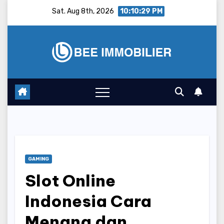
Skip
Sat. Aug 8th, 2026
10:10:30 PM
to
content
GAMING
Slot Online
Indonesia Cara
Menang dan