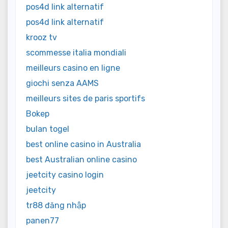
pos4d link alternatif
pos4d link alternatif
krooz tv
scommesse italia mondiali
meilleurs casino en ligne
giochi senza AAMS
meilleurs sites de paris sportifs
Bokep
bulan togel
best online casino in Australia
best Australian online casino
jeetcity casino login
jeetcity
tr88 đăng nhập
panen77