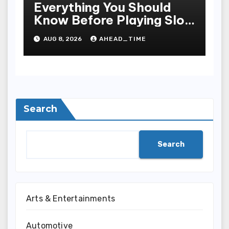
Everything You Should
Know Before Playing Slot
Online, Including Game
AUG 8, 2026
AHEAD_TIME
Mechanism, Bonus
Rounds, Security, And
Smart Sporting Strategies
Search
Search
Arts & Entertainments
Automotive