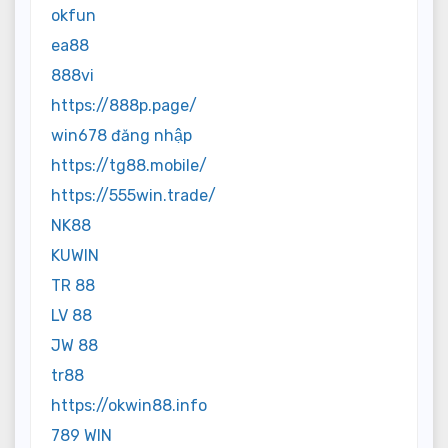
okfun
ea88
888vi
https://888p.page/
win678 đăng nhập
https://tg88.mobile/
https://555win.trade/
NK88
KUWIN
TR 88
LV 88
JW 88
tr88
https://okwin88.info
789 WIN