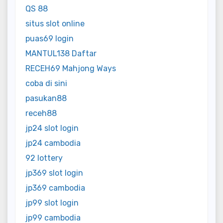
QS 88
situs slot online
puas69 login
MANTUL138 Daftar
RECEH69 Mahjong Ways
coba di sini
pasukan88
receh88
jp24 slot login
jp24 cambodia
92 lottery
jp369 slot login
jp369 cambodia
jp99 slot login
jp99 cambodia