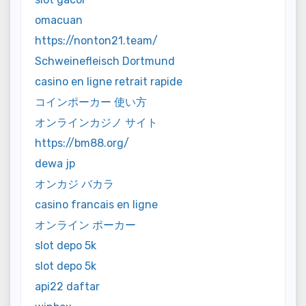
omacuan
https://nonton21.team/
Schweinefleisch Dortmund
casino en ligne retrait rapide
コインポーカー 使い方
オンラインカジノ サイト
https://bm88.org/
dewa jp
オンカジ バカラ
casino francais en ligne
オンライン ポーカー
slot depo 5k
slot depo 5k
api22 daftar