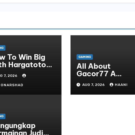
NG
w To Win Big
GAMING
th Hargatoto
All About
sted Strategies
Gacor77 A
G 7, 2026
r Beginners
Admirer You Ne
AUG 7, 2026
HAANI
OONARSHAD
In Your Corner
NG
ngungkap
rmainan Judi