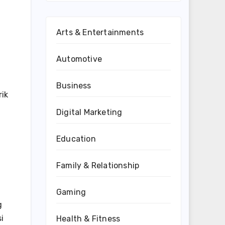
Arts & Entertainments
Automotive
Business
rik
Digital Marketing
Education
Family & Relationship
Gaming
g
i
Health & Fitness