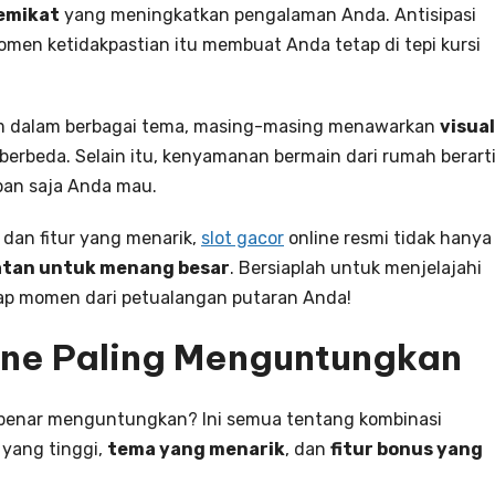
emikat
yang meningkatkan pengalaman Anda. Antisipasi
men ketidakpastian itu membuat Anda tetap di tepi kursi
m dalam berbagai tema, masing-masing menawarkan
visual
erbeda. Selain itu, kenyamanan bermain dari rumah berart
pan saja Anda mau.
an fitur yang menarik,
slot gacor
online resmi tidak hanya
tan untuk menang besar
. Bersiaplah untuk menjelajahi
iap momen dari petualangan putaran Anda!
ine Paling Menguntungkan
benar menguntungkan? Ini semua tentang kombinasi
 yang tinggi,
tema yang menarik
, dan
fitur bonus yang