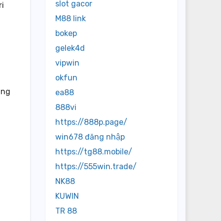
slot gacor
i
M88 link
bokep
gelek4d
vipwin
okfun
ang
ea88
888vi
https://888p.page/
win678 đăng nhập
https://tg88.mobile/
https://555win.trade/
NK88
KUWIN
TR 88