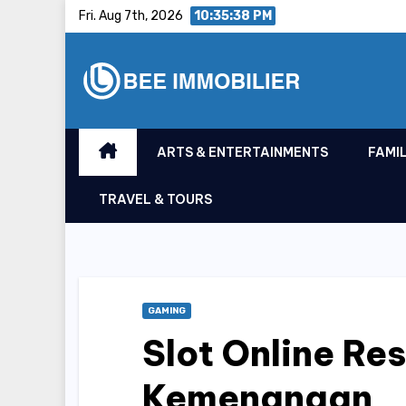
Skip
Fri. Aug 7th, 2026
10:35:38 PM
to
content
ARTS & ENTERTAINMENTS
FAMIL
TRAVEL & TOURS
GAMING
Slot Online R
Kemenangan