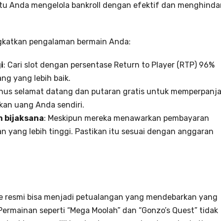
u Anda mengelola bankroll dengan efektif dan menghindar
ngkatkan pengalaman bermain Anda:
i
: Cari slot dengan persentase Return to Player (RTP) 96%
ng yang lebih baik.
nus selamat datang dan putaran gratis untuk memperpanj
an uang Anda sendiri.
n bijaksana
: Meskipun mereka menawarkan pembayaran
 yang lebih tinggi. Pastikan itu sesuai dengan anggaran
ine resmi bisa menjadi petualangan yang mendebarkan yang
 Permainan seperti “Mega Moolah” dan “Gonzo’s Quest” tidak