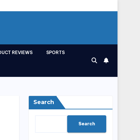
DUCT REVIEWS
SPORTS
Search
Search