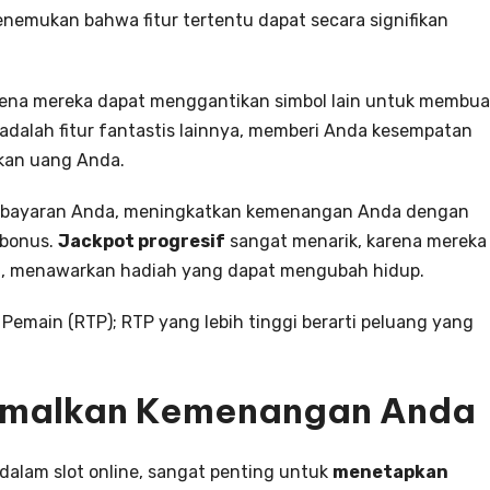
enemukan bahwa fitur tertentu dapat secara signifikan
rena mereka dapat menggantikan simbol lain untuk membua
adalah fitur fantastis lainnya, memberi Anda kesempatan
kan uang Anda.
mbayaran Anda, meningkatkan kemenangan Anda dengan
 bonus.
Jackpot progresif
sangat menarik, karena mereka
an, menawarkan hadiah yang dapat mengubah hidup.
 Pemain (RTP); RTP yang lebih tinggi berarti peluang yang
simalkan Kemenangan Anda
lam slot online, sangat penting untuk
menetapkan