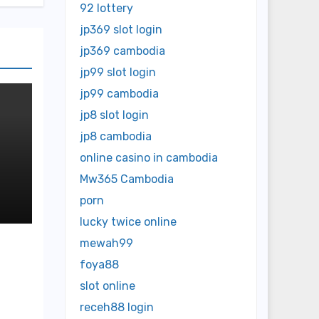
92 lottery
jp369 slot login
jp369 cambodia
jp99 slot login
jp99 cambodia
jp8 slot login
jp8 cambodia
online casino in cambodia
Mw365 Cambodia
ed
porn
lucky twice online
mewah99
foya88
slot online
receh88 login