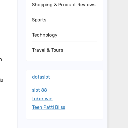
Shopping & Product Reviews
Sports
Technology
Travel & Tours
n
dotaslot
da
slot 88
tokek win
Teen Patti Bliss
g