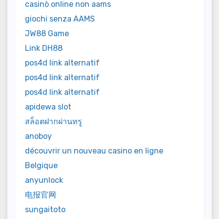
casinò online non aams
giochi senza AAMS
JW88 Game
Link DH88
pos4d link alternatif
pos4d link alternatif
pos4d link alternatif
apidewa slot
สล็อตฝากผ่านทรู
anoboy
découvrir un nouveau casino en ligne
Belgique
anyunlock
电报官网
sungaitoto