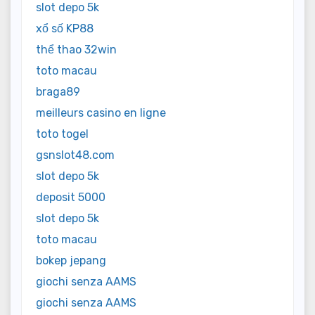
slot depo 5k
xổ số KP88
thể thao 32win
toto macau
braga89
meilleurs casino en ligne
toto togel
gsnslot48.com
slot depo 5k
deposit 5000
slot depo 5k
toto macau
bokep jepang
giochi senza AAMS
giochi senza AAMS