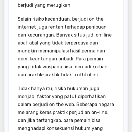
berjudi yang merugikan.
Selain risiko kecanduan, berjudi on the
internet juga rentan terhadap penipuan
dan kecurangan. Banyak situs judi on-line
abal-abal yang tidak terpercaya dan
mungkin memanipulasi hasil permainan
demi keuntungan pribadi. Para pemain
yang tidak waspada bisa menjadi korban
dari praktik-praktik tidak truthful ini.
Tidak hanya itu, risiko hukuman juga
menjadi faktor yang patut diperhatikan
dalam berjudi on the web. Beberapa negara
melarang keras praktik perjudian on-line,
dan jika tertangkap, para pemain bisa
menghadapi konsekuensi hukum yang