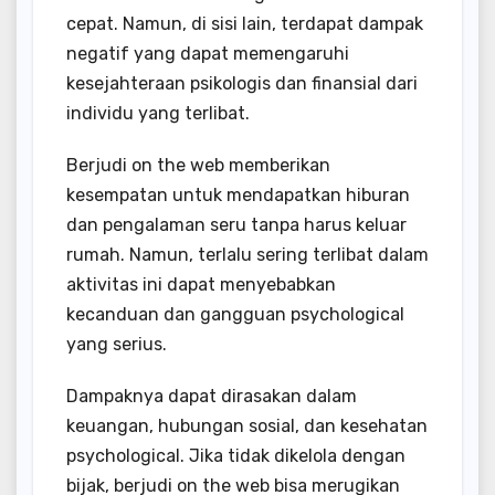
cepat. Namun, di sisi lain, terdapat dampak
negatif yang dapat memengaruhi
kesejahteraan psikologis dan finansial dari
individu yang terlibat.
Berjudi on the web memberikan
kesempatan untuk mendapatkan hiburan
dan pengalaman seru tanpa harus keluar
rumah. Namun, terlalu sering terlibat dalam
aktivitas ini dapat menyebabkan
kecanduan dan gangguan psychological
yang serius.
Dampaknya dapat dirasakan dalam
keuangan, hubungan sosial, dan kesehatan
psychological. Jika tidak dikelola dengan
bijak, berjudi on the web bisa merugikan