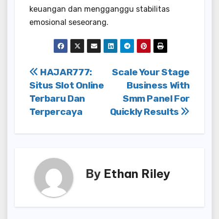
keuangan dan mengganggu stabilitas
emosional seseorang.
Post
HAJAR777:
Scale Your Stage
Situs Slot Online
Business With
navigation
Terbaru Dan
Smm Panel For
Terpercaya
Quickly Results
By
Ethan Riley