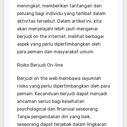
meningkat, memberikan tantangan dan
peluang bagi individu yang terlibat dalam
aktivitas tersebut. Dalam artikel ini, kita
akan menjelajahi lebih jauh mengenai
berjudi on the internet, melihat berbagai
aspek yang perlu dipertimbangkan oleh
para pemain dan masyarakat umum.
Risiko Berjudi On-line
Berjudi on the web membawa sejumlah
risiko yang perlu dipertimbangkan oleh para
pemain. Kecanduan berjudi dapat menjadi
ancaman serius bagi kesehatan
psychological dan finansial seseorang.
Tanpa pengendalian diri yang baik,
seseorang dapat terjebak dalam lingkaran