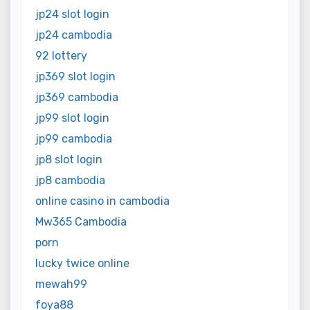
jp24 slot login
jp24 cambodia
92 lottery
jp369 slot login
jp369 cambodia
jp99 slot login
jp99 cambodia
jp8 slot login
jp8 cambodia
online casino in cambodia
Mw365 Cambodia
porn
lucky twice online
mewah99
foya88