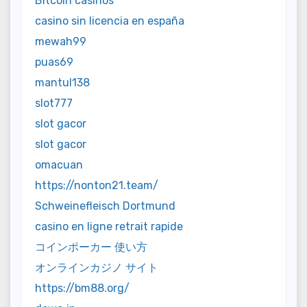
Bitcoin casinos
casino sin licencia en españa
mewah99
puas69
mantul138
slot777
slot gacor
slot gacor
omacuan
https://nonton21.team/
Schweinefleisch Dortmund
casino en ligne retrait rapide
コインポーカー 使い方
オンラインカジノ サイト
https://bm88.org/