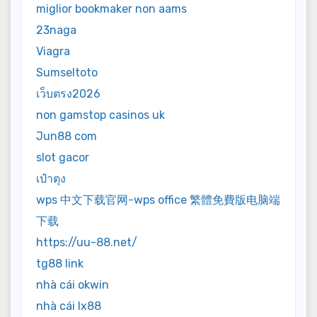
miglior bookmaker non aams
23naga
Viagra
Sumseltoto
เว็บตรง2026
non gamstop casinos uk
Jun88 com
slot gacor
เป๋าตุง
wps 中文下载官网-wps office 繁體免費版电脑端
下载
https://uu-88.net/
tg88 link
nhà cái okwin
nhà cái lx88