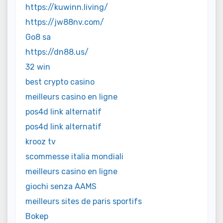
https://kuwinn.living/
https://jw88nv.com/
Go8 sa
https://dn88.us/
32 win
best crypto casino
meilleurs casino en ligne
pos4d link alternatif
pos4d link alternatif
krooz tv
scommesse italia mondiali
meilleurs casino en ligne
giochi senza AAMS
meilleurs sites de paris sportifs
Bokep