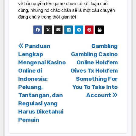
về bản quyền tên game chưa có kết luận cuối
cùng, nhưng nó chắc chắn sẽ là một câu chuyện
đáng chú ý trong thời gian tới
Post
Panduan
Gambling
Lengkap
Gambling Casino
navigation
Mengenai Kasino
Online Hold’em
Online di
Gives Tx Hold’em
Indonesia:
Something For
Peluang,
You To Take Into
Tantangan, dan
Account
Regulasi yang
Harus Diketahui
Pemain