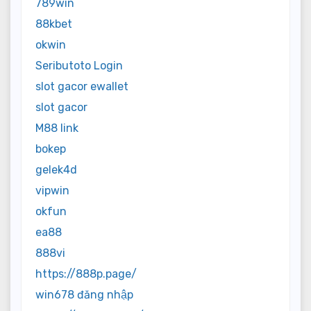
789win
88kbet
okwin
Seributoto Login
slot gacor ewallet
slot gacor
M88 link
bokep
gelek4d
vipwin
okfun
ea88
888vi
https://888p.page/
win678 đăng nhập