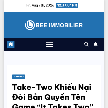
Skip
Fri. Aug 7th, 2026
12:37:02 PM
to
content
GAMING
Take-Two Khiếu Nại
Đòi Bản Quyền Tên
Game “It Takes Two”