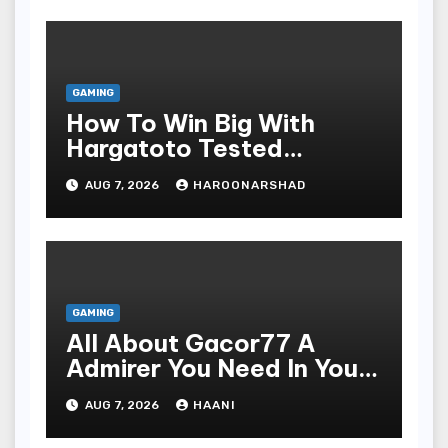
GAMING
How To Win Big With
Hargatoto Tested
Strategies For Beginners
AUG 7, 2026
HAROONARSHAD
GAMING
All About Gacor77 A
Admirer You Need In Your
Corner
AUG 7, 2026
HAANI