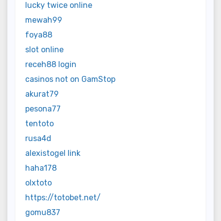
lucky twice online
mewah99
foya88
slot online
receh88 login
casinos not on GamStop
akurat79
pesona77
tentoto
rusa4d
alexistogel link
haha178
olxtoto
https://totobet.net/
gomu837