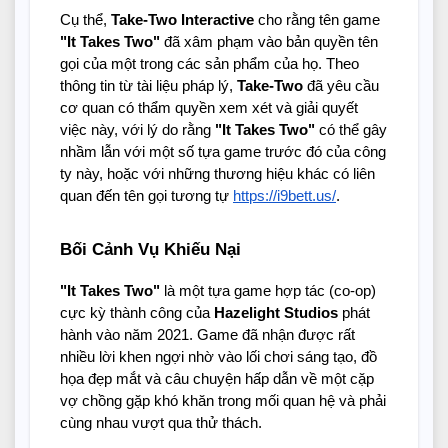
Cụ thể,
Take-Two Interactive
cho rằng tên game
"It Takes Two"
đã xâm phạm vào bản quyền tên
gọi của một trong các sản phẩm của họ. Theo
thông tin từ tài liệu pháp lý,
Take-Two
đã yêu cầu
cơ quan có thẩm quyền xem xét và giải quyết
việc này, với lý do rằng
"It Takes Two"
có thể gây
nhầm lẫn với một số tựa game trước đó của công
ty này, hoặc với những thương hiệu khác có liên
quan đến tên gọi tương tự
https://i9bett.us/
.
Bối Cảnh Vụ Khiếu Nại
"It Takes Two"
là một tựa game hợp tác (co-op)
cực kỳ thành công của
Hazelight Studios
phát
hành vào năm 2021. Game đã nhận được rất
nhiều lời khen ngợi nhờ vào lối chơi sáng tạo, đồ
họa đẹp mắt và câu chuyện hấp dẫn về một cặp
vợ chồng gặp khó khăn trong mối quan hệ và phải
cùng nhau vượt qua thử thách.