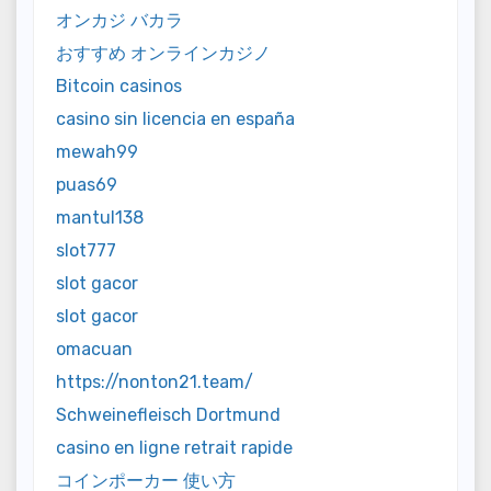
オンカジ バカラ
おすすめ オンラインカジノ
Bitcoin casinos
casino sin licencia en españa
mewah99
puas69
mantul138
slot777
slot gacor
slot gacor
omacuan
https://nonton21.team/
Schweinefleisch Dortmund
casino en ligne retrait rapide
コインポーカー 使い方