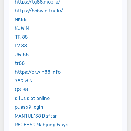
https://tg88.mobile/
https://555win.trade/
NK88
KUWIN
TR 88
LV 88
JW 88
tr88
https://okwin88.info
789 WIN
QS 88
situs slot online
puas69 login
MANTUL138 Daftar
RECEH69 Mahjong Ways