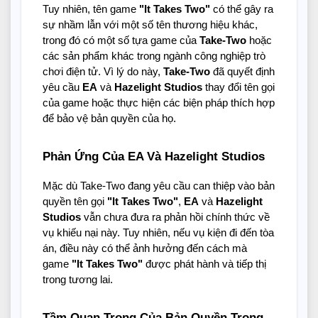
Tuy nhiên, tên game
"It Takes Two"
có thể gây ra
sự nhầm lẫn với một số tên thương hiệu khác,
trong đó có một số tựa game của
Take-Two
hoặc
các sản phẩm khác trong ngành công nghiệp trò
chơi điện tử. Vì lý do này,
Take-Two
đã quyết định
yêu cầu
EA
và
Hazelight Studios
thay đổi tên gọi
của game hoặc thực hiện các biện pháp thích hợp
để bảo vệ bản quyền của họ.
Phản Ứng Của EA Và Hazelight Studios
Mặc dù Take-Two đang yêu cầu can thiệp vào bản
quyền tên gọi
"It Takes Two"
,
EA
và
Hazelight
Studios
vẫn chưa đưa ra phản hồi chính thức về
vụ khiếu nại này. Tuy nhiên, nếu vụ kiện đi đến tòa
án, điều này có thể ảnh hưởng đến cách mà
game
"It Takes Two"
được phát hành và tiếp thị
trong tương lai.
Tầm Quan Trọng Của Bản Quyền Trong