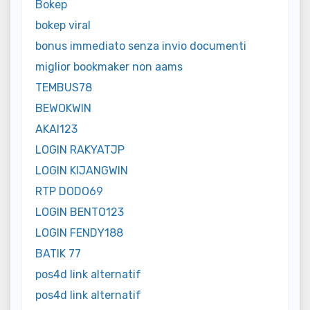
Bokep
bokep viral
bonus immediato senza invio documenti
miglior bookmaker non aams
TEMBUS78
BEWOKWIN
AKAI123
LOGIN RAKYATJP
LOGIN KIJANGWIN
RTP DODO69
LOGIN BENTO123
LOGIN FENDY188
BATIK 77
pos4d link alternatif
pos4d link alternatif