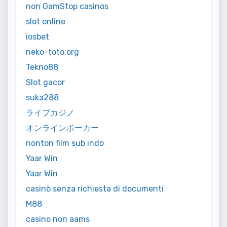
non GamStop casinos
slot online
iosbet
neko-toto.org
Tekno88
Slot gacor
suka288
ライブカジノ
オンラインポーカー
nonton film sub indo
Yaar Win
Yaar Win
casinò senza richiesta di documenti
M88
casino non aams