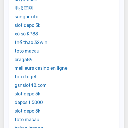
电报官网
sungaitoto
slot depo 5k
xổ số KP88
thể thao 32win
toto macau
braga89
meilleurs casino en ligne
toto togel
gsnslot48.com
slot depo 5k
deposit 5000
slot depo 5k
toto macau