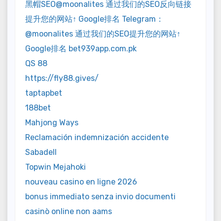
黑帽SEO@moonalites 通过我们的SEO反向链接
提升您的网站↑ Google排名 Telegram：
@moonalites 通过我们的SEO提升您的网站↑
Google排名 bet939app.com.pk
QS 88
https://fly88.gives/
taptapbet
188bet
Mahjong Ways
Reclamación indemnización accidente
Sabadell
Topwin Mejahoki
nouveau casino en ligne 2026
bonus immediato senza invio documenti
casinò online non aams