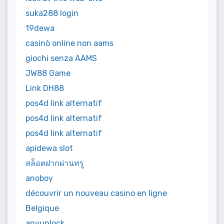
suka288 login
19dewa
casinò online non aams
giochi senza AAMS
JW88 Game
Link DH88
pos4d link alternatif
pos4d link alternatif
pos4d link alternatif
apidewa slot
สล็อตฝากผ่านทรู
anoboy
découvrir un nouveau casino en ligne
Belgique
anyunlock