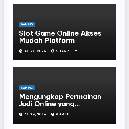
GAMING
Slot Game Online Akses
Mudah Platform
AUG 6, 2026
SHARP_EYE
GAMING
Mengungkap Permainan
Judi Online yang
Terselubung
AUG 6, 2026
AHMED