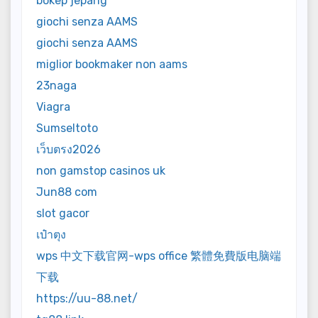
bokep jepang
giochi senza AAMS
giochi senza AAMS
miglior bookmaker non aams
23naga
Viagra
Sumseltoto
เว็บตรง2026
non gamstop casinos uk
Jun88 com
slot gacor
เป๋าตุง
wps 中文下载官网-wps office 繁體免費版电脑端
下载
https://uu-88.net/