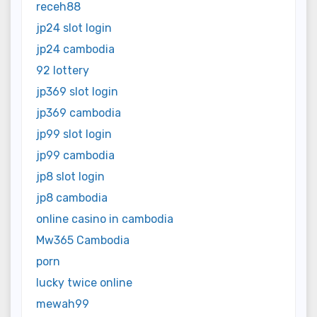
receh88
jp24 slot login
jp24 cambodia
92 lottery
jp369 slot login
jp369 cambodia
jp99 slot login
jp99 cambodia
jp8 slot login
jp8 cambodia
online casino in cambodia
Mw365 Cambodia
porn
lucky twice online
mewah99