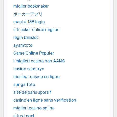
miglior bookmaker
ポーカーアプリ
mantul138 login
siti poker online migliori
login balislot
ayamtoto
Game Online Populer
i migliori casino non AAMS
casino sans kyc
meilleur casino en ligne
sungaitoto
site de paris sportif
casino en ligne sans vérification
migliori casino online
situs togel