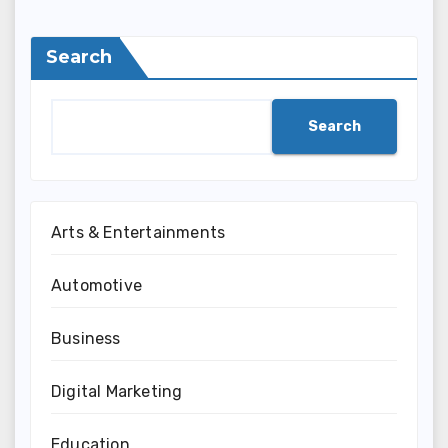
Search
Search
Arts & Entertainments
Automotive
Business
Digital Marketing
Education