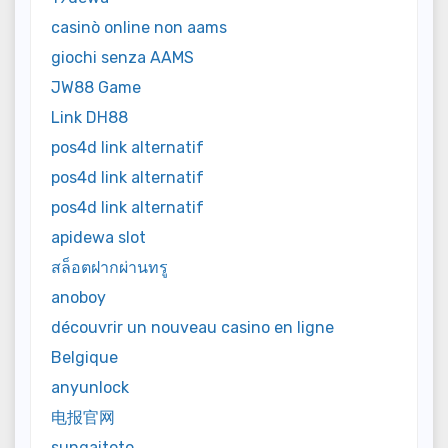
casinò online non aams
giochi senza AAMS
JW88 Game
Link DH88
pos4d link alternatif
pos4d link alternatif
pos4d link alternatif
apidewa slot
สล็อตฝากผ่านทรู
anoboy
découvrir un nouveau casino en ligne
Belgique
anyunlock
电报官网
sungaitoto