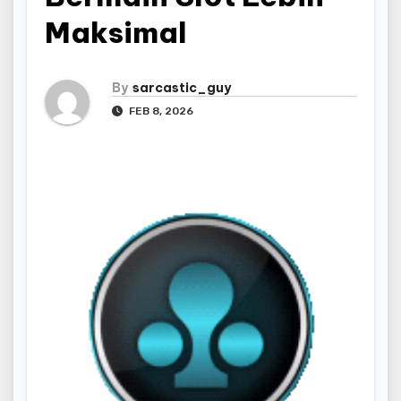
Maksimal
By
sarcastic_guy
FEB 8, 2026