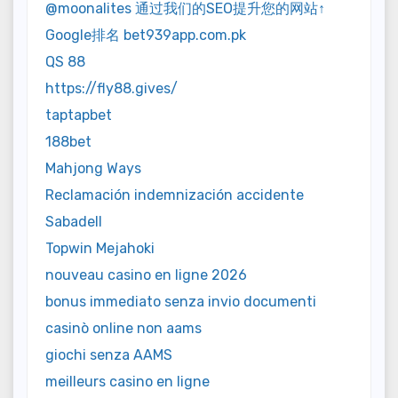
@moonalites 通过我们的SEO提升您的网站↑
Google排名 bet939app.com.pk
QS 88
https://fly88.gives/
taptapbet
188bet
Mahjong Ways
Reclamación indemnización accidente
Sabadell
Topwin Mejahoki
nouveau casino en ligne 2026
bonus immediato senza invio documenti
casinò online non aams
giochi senza AAMS
meilleurs casino en ligne