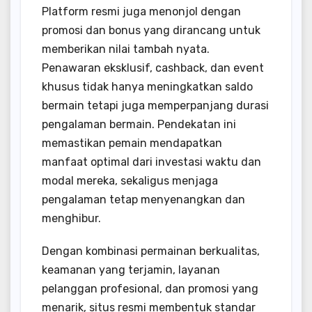
Platform resmi juga menonjol dengan
promosi dan bonus yang dirancang untuk
memberikan nilai tambah nyata.
Penawaran eksklusif, cashback, dan event
khusus tidak hanya meningkatkan saldo
bermain tetapi juga memperpanjang durasi
pengalaman bermain. Pendekatan ini
memastikan pemain mendapatkan
manfaat optimal dari investasi waktu dan
modal mereka, sekaligus menjaga
pengalaman tetap menyenangkan dan
menghibur.
Dengan kombinasi permainan berkualitas,
keamanan yang terjamin, layanan
pelanggan profesional, dan promosi yang
menarik, situs resmi membentuk standar