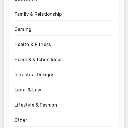
Family & Relationship
Gaming
Health & Fitness
Home & Kitchen Ideas
Industrial Designs
Legal & Law
Lifestyle & Fashion
Other