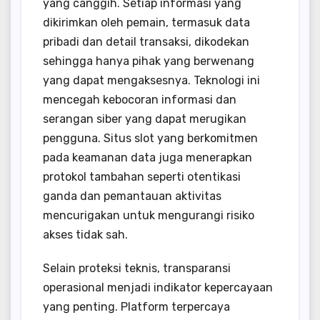
yang canggih. Setiap informasi yang
dikirimkan oleh pemain, termasuk data
pribadi dan detail transaksi, dikodekan
sehingga hanya pihak yang berwenang
yang dapat mengaksesnya. Teknologi ini
mencegah kebocoran informasi dan
serangan siber yang dapat merugikan
pengguna. Situs slot yang berkomitmen
pada keamanan data juga menerapkan
protokol tambahan seperti otentikasi
ganda dan pemantauan aktivitas
mencurigakan untuk mengurangi risiko
akses tidak sah.
Selain proteksi teknis, transparansi
operasional menjadi indikator kepercayaan
yang penting. Platform terpercaya