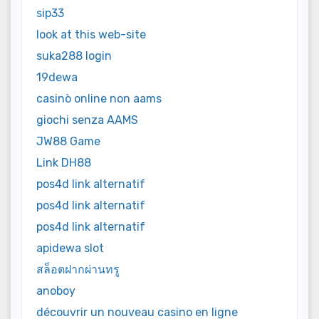
sip33
look at this web-site
suka288 login
19dewa
casinò online non aams
giochi senza AAMS
JW88 Game
Link DH88
pos4d link alternatif
pos4d link alternatif
pos4d link alternatif
apidewa slot
สล็อตฝากผ่านทรู
anoboy
découvrir un nouveau casino en ligne