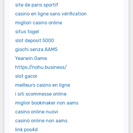
site de paris sportif
casino en ligne sans vérification
migliori casino online
situs togel
slot deposit 5000
giochi senza AAMS
Yearwin Game
https://nohu.business/
slot gacor
meilleurs casino en ligne
i siti scommesse online
miglior bookmaker non aams
casino online nuovi
casinò online non aams
link pos4d