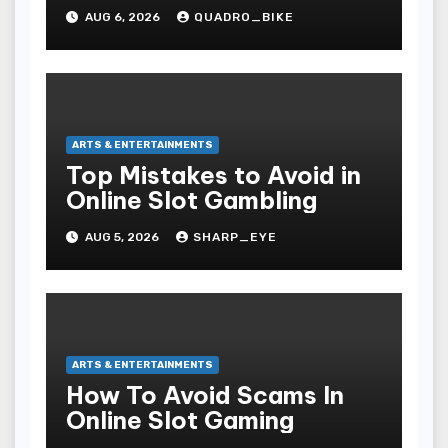
Movies
AUG 6, 2026
QUADRO_BIKE
ARTS & ENTERTAINMENTS
Top Mistakes to Avoid in
Online Slot Gambling
AUG 5, 2026
SHARP_EYE
ARTS & ENTERTAINMENTS
How To Avoid Scams In
Online Slot Gaming