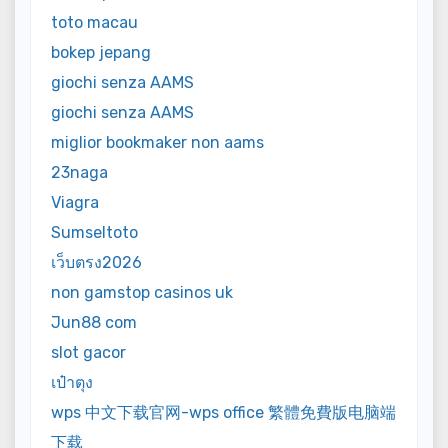
toto macau
bokep jepang
giochi senza AAMS
giochi senza AAMS
miglior bookmaker non aams
23naga
Viagra
Sumseltoto
เว็บตรง2026
non gamstop casinos uk
Jun88 com
slot gacor
เป๋าตุง
wps 中文下载官网-wps office 繁體免費版电脑端
下载