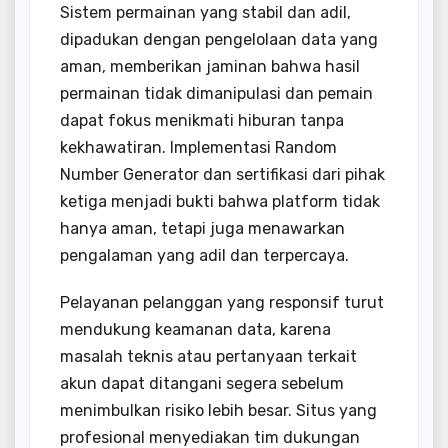
Sistem permainan yang stabil dan adil,
dipadukan dengan pengelolaan data yang
aman, memberikan jaminan bahwa hasil
permainan tidak dimanipulasi dan pemain
dapat fokus menikmati hiburan tanpa
kekhawatiran. Implementasi Random
Number Generator dan sertifikasi dari pihak
ketiga menjadi bukti bahwa platform tidak
hanya aman, tetapi juga menawarkan
pengalaman yang adil dan terpercaya.
Pelayanan pelanggan yang responsif turut
mendukung keamanan data, karena
masalah teknis atau pertanyaan terkait
akun dapat ditangani segera sebelum
menimbulkan risiko lebih besar. Situs yang
profesional menyediakan tim dukungan