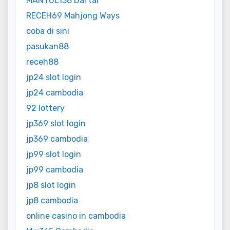
MANTUL138 Daftar
RECEH69 Mahjong Ways
coba di sini
pasukan88
receh88
jp24 slot login
jp24 cambodia
92 lottery
jp369 slot login
jp369 cambodia
jp99 slot login
jp99 cambodia
jp8 slot login
jp8 cambodia
online casino in cambodia