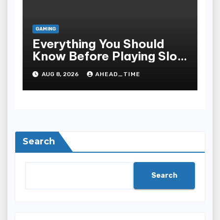
GAMING
Everything You Should
Know Before Playing Slot
Online, Including Game
AUG 8, 2026
AHEAD_TIME
Mechanism, Bonus
Rounds, Security, And
Smart Sporting Strategies
Search
Search