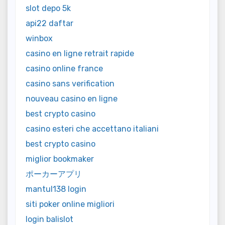
slot depo 5k
api22 daftar
winbox
casino en ligne retrait rapide
casino online france
casino sans verification
nouveau casino en ligne
best crypto casino
casino esteri che accettano italiani
best crypto casino
miglior bookmaker
ポーカーアプリ
mantul138 login
siti poker online migliori
login balislot