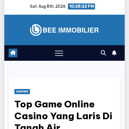
Skip
Sat. Aug 8th, 2026
10:28:23 PM
to
content
GAMING
Top Game Online
Casino Yang Laris Di
Tanah Air