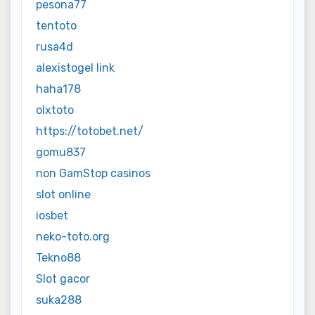
pesona77
tentoto
rusa4d
alexistogel link
haha178
olxtoto
https://totobet.net/
gomu837
non GamStop casinos
slot online
iosbet
neko-toto.org
Tekno88
Slot gacor
suka288