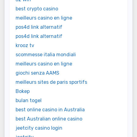
best crypto casino
meilleurs casino en ligne
pos4d link alternatif
pos4d link alternatif
krooz tv
scommesse italia mondiali
meilleurs casino en ligne
giochi senza AAMS
meilleurs sites de paris sportifs
Bokep
bulan togel
best online casino in Australia
best Australian online casino
jeetcity casino login