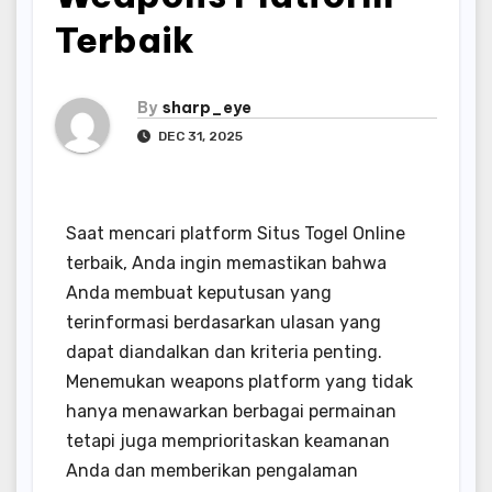
Terbaik
By
sharp_eye
DEC 31, 2025
Saat mencari platform Situs Togel Online
terbaik, Anda ingin memastikan bahwa
Anda membuat keputusan yang
terinformasi berdasarkan ulasan yang
dapat diandalkan dan kriteria penting.
Menemukan weapons platform yang tidak
hanya menawarkan berbagai permainan
tetapi juga memprioritaskan keamanan
Anda dan memberikan pengalaman