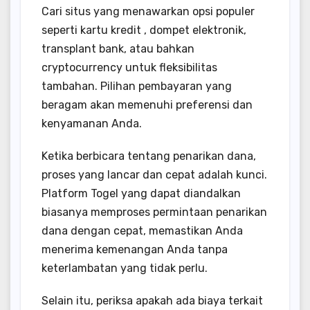
Cari situs yang menawarkan opsi populer
seperti kartu kredit , dompet elektronik,
transplant bank, atau bahkan
cryptocurrency untuk fleksibilitas
tambahan. Pilihan pembayaran yang
beragam akan memenuhi preferensi dan
kenyamanan Anda.
Ketika berbicara tentang penarikan dana,
proses yang lancar dan cepat adalah kunci.
Platform Togel yang dapat diandalkan
biasanya memproses permintaan penarikan
dana dengan cepat, memastikan Anda
menerima kemenangan Anda tanpa
keterlambatan yang tidak perlu.
Selain itu, periksa apakah ada biaya terkait