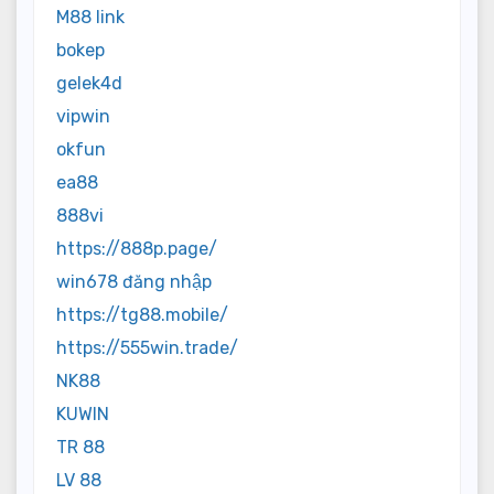
M88 link
bokep
gelek4d
vipwin
okfun
ea88
888vi
https://888p.page/
win678 đăng nhập
https://tg88.mobile/
https://555win.trade/
NK88
KUWIN
TR 88
LV 88