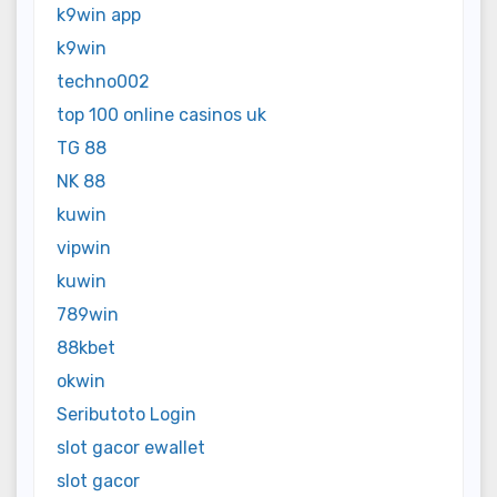
k9win app
k9win
techno002
top 100 online casinos uk
TG 88
NK 88
kuwin
vipwin
kuwin
789win
88kbet
okwin
Seributoto Login
slot gacor ewallet
slot gacor