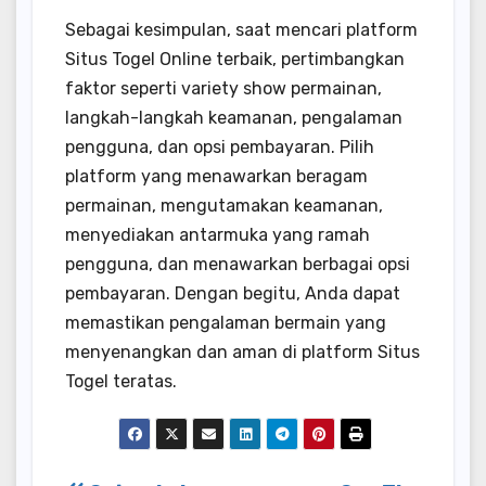
Sebagai kesimpulan, saat mencari platform
Situs Togel Online terbaik, pertimbangkan
faktor seperti variety show permainan,
langkah-langkah keamanan, pengalaman
pengguna, dan opsi pembayaran. Pilih
platform yang menawarkan beragam
permainan, mengutamakan keamanan,
menyediakan antarmuka yang ramah
pengguna, dan menawarkan berbagai opsi
pembayaran. Dengan begitu, Anda dapat
memastikan pengalaman bermain yang
menyenangkan dan aman di platform Situs
Togel teratas.