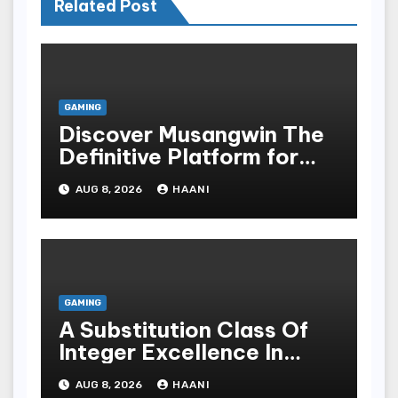
Related Post
GAMING
Discover Musangwin The
Definitive Platform for
Discerning Users Who
AUG 8, 2026
HAANI
Demand Security and
Speed
GAMING
A Substitution Class Of
Integer Excellence In
Online Slot Play
AUG 8, 2026
HAANI