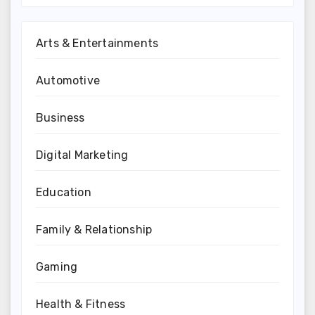
Arts & Entertainments
Automotive
Business
Digital Marketing
Education
Family & Relationship
Gaming
Health & Fitness