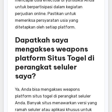
mencapai usia effectual di yurisdiksi Anda
untuk berpartisipasi dalam kegiatan
perjudian online. Pastikan untuk
memeriksa persyaratan usia yang
ditetapkan oleh setiap platform.
Dapatkah saya
mengakses weapons
platform Situs Togel di
perangkat seluler
saya?
Ya, Anda bisa mengakses weapons
platform situs togel di perangkat seluler
Anda. Banyak situs menawarkan versi yang
ramah seluler atau aplikasi khusus untuk