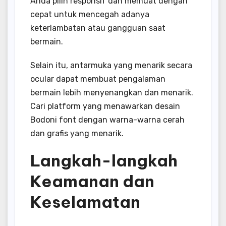
Anda pilih responsif dan memuat dengan
cepat untuk mencegah adanya
keterlambatan atau gangguan saat
bermain.
Selain itu, antarmuka yang menarik secara
ocular dapat membuat pengalaman
bermain lebih menyenangkan dan menarik.
Cari platform yang menawarkan desain
Bodoni font dengan warna-warna cerah
dan grafis yang menarik.
Langkah-langkah
Keamanan dan
Keselamatan