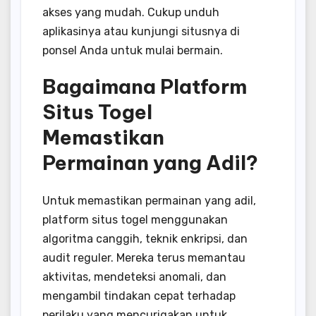
akses yang mudah. Cukup unduh
aplikasinya atau kunjungi situsnya di
ponsel Anda untuk mulai bermain.
Bagaimana Platform
Situs Togel
Memastikan
Permainan yang Adil?
Untuk memastikan permainan yang adil,
platform situs togel menggunakan
algoritma canggih, teknik enkripsi, dan
audit reguler. Mereka terus memantau
aktivitas, mendeteksi anomali, dan
mengambil tindakan cepat terhadap
perilaku yang mencurigakan untuk