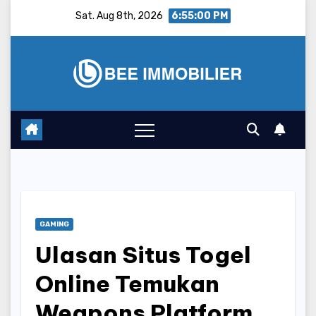
Skip
Sat. Aug 8th, 2026
6:55:01 PM
to
content
GAMING
Ulasan Situs Togel
Online Temukan
Weapons Platform