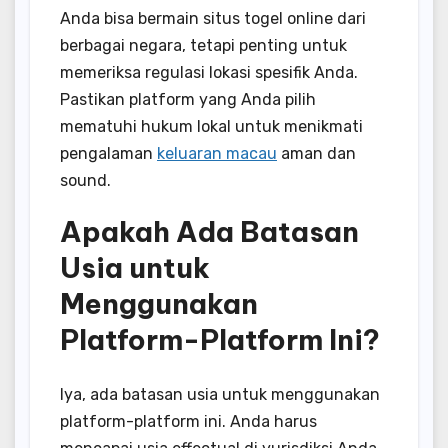
Anda bisa bermain situs togel online dari
berbagai negara, tetapi penting untuk
memeriksa regulasi lokasi spesifik Anda.
Pastikan platform yang Anda pilih
mematuhi hukum lokal untuk menikmati
pengalaman
keluaran macau
aman dan
sound.
Apakah Ada Batasan
Usia untuk
Menggunakan
Platform-Platform Ini?
Iya, ada batasan usia untuk menggunakan
platform-platform ini. Anda harus