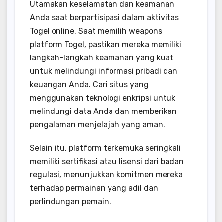
Utamakan keselamatan dan keamanan
Anda saat berpartisipasi dalam aktivitas
Togel online. Saat memilih weapons
platform Togel, pastikan mereka memiliki
langkah-langkah keamanan yang kuat
untuk melindungi informasi pribadi dan
keuangan Anda. Cari situs yang
menggunakan teknologi enkripsi untuk
melindungi data Anda dan memberikan
pengalaman menjelajah yang aman.
Selain itu, platform terkemuka seringkali
memiliki sertifikasi atau lisensi dari badan
regulasi, menunjukkan komitmen mereka
terhadap permainan yang adil dan
perlindungan pemain.