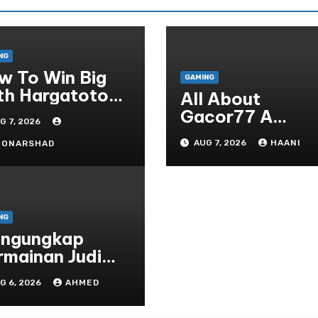
NG
w To Win Big
GAMING
th Hargatoto
All About
sted Strategies
Gacor77 A
G 7, 2026
r Beginners
Admirer You Ne
AUG 7, 2026
HAANI
OONARSHAD
In Your Corner
NG
ngungkap
rmainan Judi
line yang
G 6, 2026
AHMED
rselubung