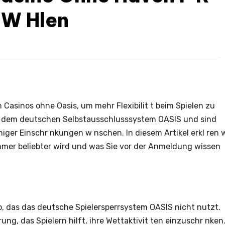
 W Hlen
Casinos ohne Oasis, um mehr Flexibilit t beim Spielen zu
ht dem deutschen Selbstausschlusssystem OASIS und sind
eniger Einschr nkungen w nschen. In diesem Artikel erkl ren w
immer beliebter wird und was Sie vor der Anmeldung wissen
no, das das deutsche Spielersperrsystem OASIS nicht nutzt.
ng, das Spielern hilft, ihre Wettaktivit ten einzuschr nken