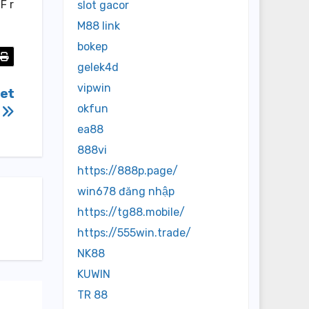
F r
slot gacor
M88 link
bokep
gelek4d
vipwin
Get
okfun
g
ea88
888vi
https://888p.page/
win678 đăng nhập
https://tg88.mobile/
https://555win.trade/
NK88
KUWIN
TR 88