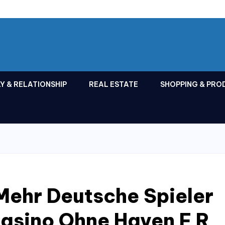
Y & RELATIONSHIP
REAL ESTATE
SHOPPING & PRO
ehr Deutsche Spieler
Casino Ohne Haven F R