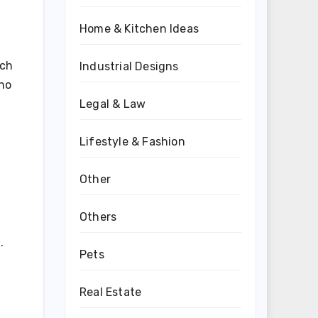
Home & Kitchen Ideas
ich
Industrial Designs
ino
Legal & Law
Lifestyle & Fashion
Other
Others
.
Pets
Real Estate