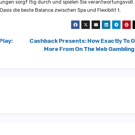
gungen sorgf ltig durch und spielen Sie verantwortungsvoll. 
Oasis die beste Balance zwischen Spa und Flexibilit t.
Play:
Cashback Presents: How Exactly To 
More From On The Web Gamblin