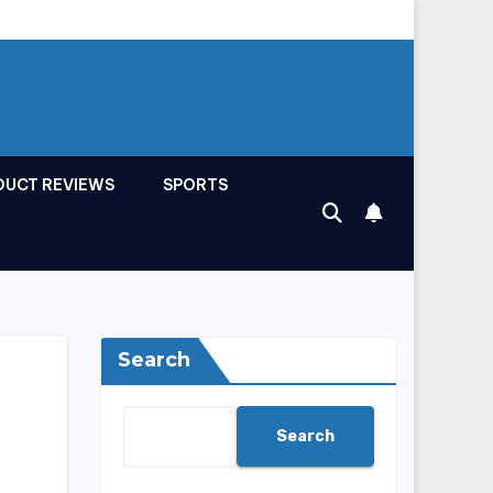
DUCT REVIEWS
SPORTS
Search
Search