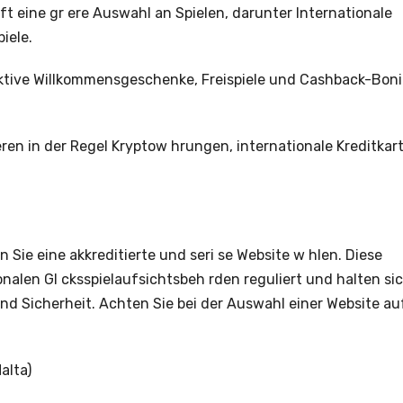
ft eine gr ere Auswahl an Spielen, darunter Internationale
iele.
raktive Willkommensgeschenke, Freispiele und Cashback-Boni
eren in der Regel Kryptow hrungen, internationale Kreditkar
n Sie eine akkreditierte und seri se Website w hlen. Diese
nalen Gl cksspielaufsichtsbeh rden reguliert und halten si
nd Sicherheit. Achten Sie bei der Auswahl einer Website au
alta)