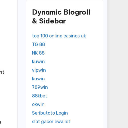
Dynamic Blogroll
& Sidebar
top 100 online casinos uk
TG 88
NK 88
kuwin
vipwin
ht
kuwin
789win
88kbet
okwin
Seributoto Login
slot gacor ewallet
e