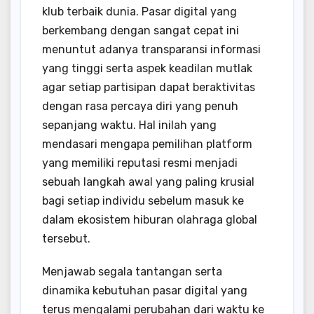
klub terbaik dunia. Pasar digital yang
berkembang dengan sangat cepat ini
menuntut adanya transparansi informasi
yang tinggi serta aspek keadilan mutlak
agar setiap partisipan dapat beraktivitas
dengan rasa percaya diri yang penuh
sepanjang waktu. Hal inilah yang
mendasari mengapa pemilihan platform
yang memiliki reputasi resmi menjadi
sebuah langkah awal yang paling krusial
bagi setiap individu sebelum masuk ke
dalam ekosistem hiburan olahraga global
tersebut.
Menjawab segala tantangan serta
dinamika kebutuhan pasar digital yang
terus mengalami perubahan dari waktu ke