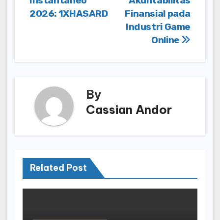
Instantáneo
Akuntabilitas
2026: 1XHASARD
Finansial pada
Industri Game
Online
By
Cassian Andor
Related Post