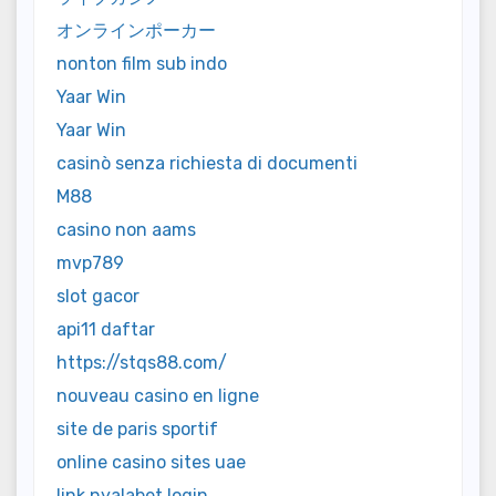
オンラインポーカー
nonton film sub indo
Yaar Win
Yaar Win
casinò senza richiesta di documenti
M88
casino non aams
mvp789
slot gacor
api11 daftar
https://stqs88.com/
nouveau casino en ligne
site de paris sportif
online casino sites uae
link nyalabet login