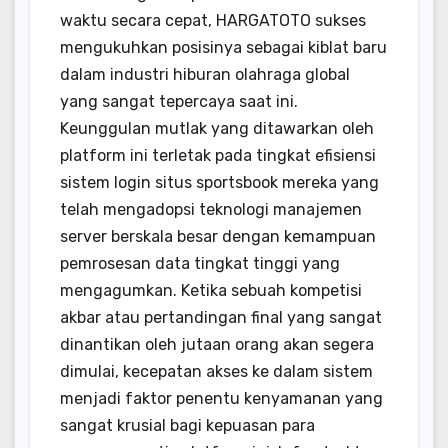
waktu secara cepat, HARGATOTO sukses
mengukuhkan posisinya sebagai kiblat baru
dalam industri hiburan olahraga global
yang sangat tepercaya saat ini.
Keunggulan mutlak yang ditawarkan oleh
platform ini terletak pada tingkat efisiensi
sistem login situs sportsbook mereka yang
telah mengadopsi teknologi manajemen
server berskala besar dengan kemampuan
pemrosesan data tingkat tinggi yang
mengagumkan. Ketika sebuah kompetisi
akbar atau pertandingan final yang sangat
dinantikan oleh jutaan orang akan segera
dimulai, kecepatan akses ke dalam sistem
menjadi faktor penentu kenyamanan yang
sangat krusial bagi kepuasan para