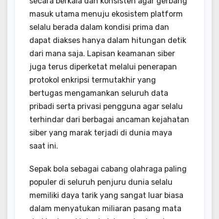
secara berkala dan konsisten agar gerbang
masuk utama menuju ekosistem platform
selalu berada dalam kondisi prima dan
dapat diakses hanya dalam hitungan detik
dari mana saja. Lapisan keamanan siber
juga terus diperketat melalui penerapan
protokol enkripsi termutakhir yang
bertugas mengamankan seluruh data
pribadi serta privasi pengguna agar selalu
terhindar dari berbagai ancaman kejahatan
siber yang marak terjadi di dunia maya
saat ini.
Sepak bola sebagai cabang olahraga paling
populer di seluruh penjuru dunia selalu
memiliki daya tarik yang sangat luar biasa
dalam menyatukan miliaran pasang mata