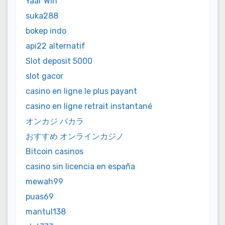
Yaar Win
suka288
bokep indo
api22 alternatif
Slot deposit 5000
slot gacor
casino en ligne le plus payant
casino en ligne retrait instantané
オンカジ バカラ
おすすめ オンラインカジノ
Bitcoin casinos
casino sin licencia en españa
mewah99
puas69
mantul138