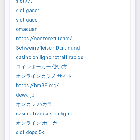
slot777
slot gacor
slot gacor
omacuan
https://nonton21.team/
Schweinefleisch Dortmund
casino en ligne retrait rapide
コインポーカー 使い方
オンラインカジノ サイト
https://bm88.org/
dewa jp
オンカジ バカラ
casino francais en ligne
オンライン ポーカー
slot depo 5k