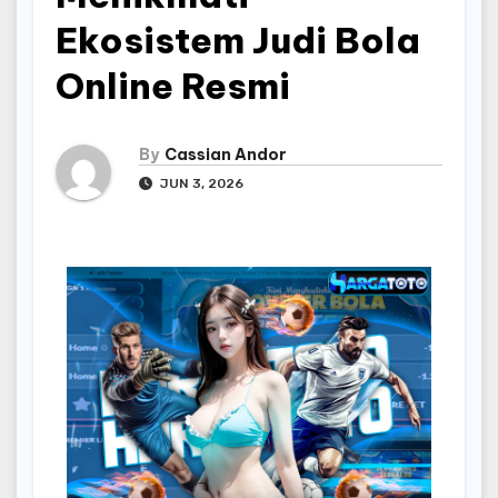
Ekosistem Judi Bola
Online Resmi
By
Cassian Andor
JUN 3, 2026