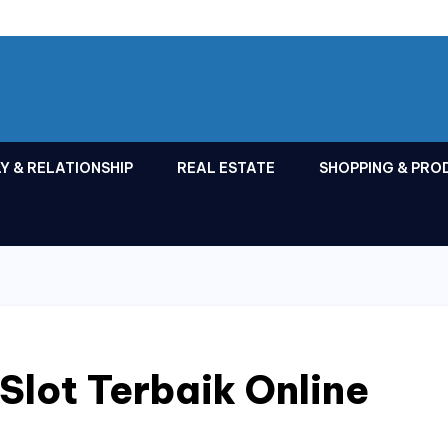
Y & RELATIONSHIP
REAL ESTATE
SHOPPING & PRO
Slot Terbaik Online