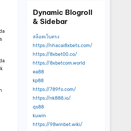
Dynamic Blogroll
& Sidebar
da
สล็อตเว็บตรง
s
https://nhacai8xbets.com/
https://8xbet00.co/
da
https://8xbetcom.world
ik
ea88
kp88
https://789fo.com/
n
https://nk888.io/
qs88
kuwin
https://98winbet.wiki/