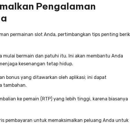
imalkan Pengalaman
da
an permainan slot Anda, pertimbangkan tips penting beri
 mulai bermain dan patuhi itu. Ini akan membantu Anda
menjaga kesenangan tetap hidup.
n bonus yang ditawarkan oleh aplikasi; ini dapat
a tambahan.
balian ke pemain (RTP) yang lebih tinggi, karena biasanya
 garis pembayaran untuk memaksimalkan peluang Anda untuk