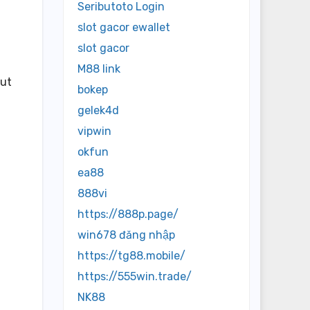
Seributoto Login
slot gacor ewallet
slot gacor
M88 link
kut
bokep
gelek4d
vipwin
okfun
ea88
888vi
https://888p.page/
win678 đăng nhập
https://tg88.mobile/
https://555win.trade/
NK88