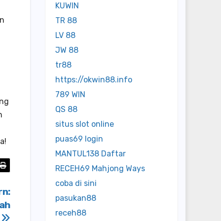
KUWIN
an
TR 88
LV 88
JW 88
tr88
https://okwin88.info
789 WIN
ang
QS 88
n
situs slot online
puas69 login
a!
MANTUL138 Daftar
RECEH69 Mahjong Ways
coba di sini
rn:
pasukan88
jah
receh88
f