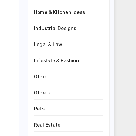
Home & Kitchen Ideas
,
Industrial Designs
Legal & Law
Lifestyle & Fashion
Other
Others
Pets
Real Estate