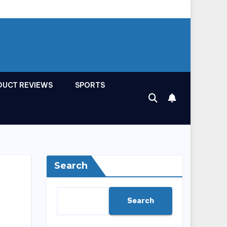
DUCT REVIEWS
SPORTS
Search
Search