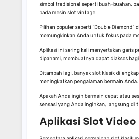
simbol tradisional seperti buah-buahan, 
pada mesin slot vintage.
Pilihan populer seperti “Double Diamond”
memungkinkan Anda untuk fokus pada m
Aplikasi ini sering kali menyertakan gar
dipahami, membuatnya dapat diakses bag
Ditambah lagi, banyak slot klasik dilengk
meningkatkan pengalaman bermain Anda.
Apakah Anda ingin bermain cepat atau sesi
sensasi yang Anda inginkan, langsung di 
Aplikasi Slot Video 
Sementara aplikasi permainan slot klasik 