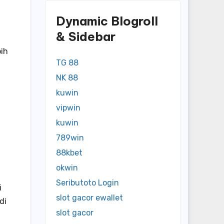
Dynamic Blogroll
& Sidebar
ih
TG 88
NK 88
kuwin
vipwin
kuwin
789win
88kbet
okwin
Seributoto Login
i
slot gacor ewallet
di
slot gacor