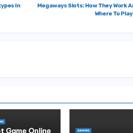
types In
Megaways Slots: How They Work 
Where To Pla
NG
ot Game Online
GAMING