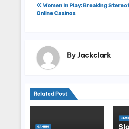
Post
Women In Play: Breaking Stereo
Online Casinos
navigation
By
Jackclark
Related Post
GAMI
Sl
GAMING