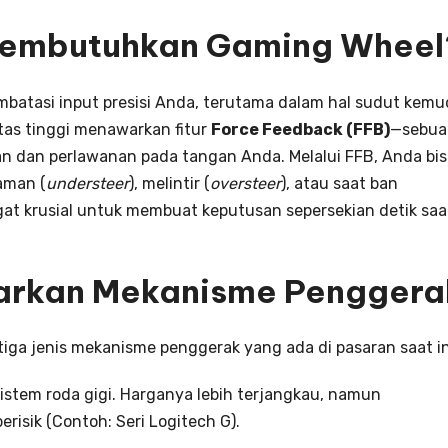
Membutuhkan Gaming Wheel
mbatasi input presisi Anda, terutama dalam hal sudut kemu
tas tinggi menawarkan fitur
Force Feedback (FFB)
—sebua
n dan perlawanan pada tangan Anda. Melalui FFB, Anda bis
aman (
understeer
), melintir (
oversteer
), atau saat ban
sangat krusial untuk membuat keputusan sepersekian detik saa
sarkan Mekanisme Penggera
ga jenis mekanisme penggerak yang ada di pasaran saat in
tem roda gigi. Harganya lebih terjangkau, namun
erisik (Contoh: Seri Logitech G).