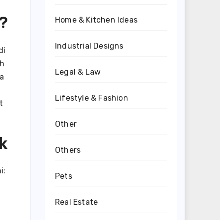
?
Home & Kitchen Ideas
Industrial Designs
di
h
Legal & Law
a
Lifestyle & Fashion
t
Other
k
Others
i:
Pets
Real Estate