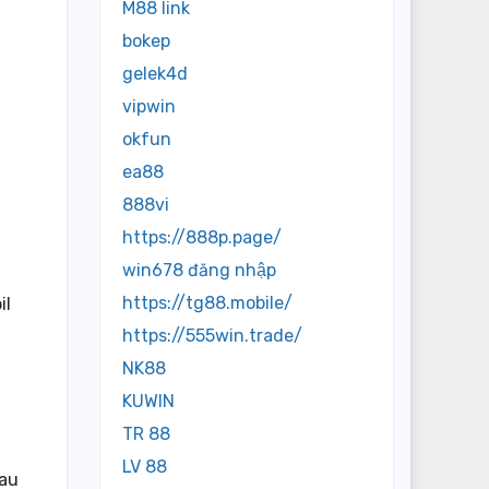
M88 link
bokep
gelek4d
vipwin
okfun
ea88
888vi
https://888p.page/
win678 đăng nhập
https://tg88.mobile/
il
https://555win.trade/
NK88
KUWIN
TR 88
LV 88
tau