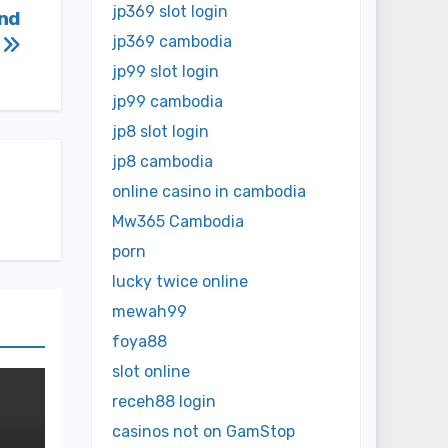
jp369 slot login
And
jp369 cambodia
y
jp99 slot login
jp99 cambodia
jp8 slot login
jp8 cambodia
online casino in cambodia
Mw365 Cambodia
porn
lucky twice online
mewah99
foya88
slot online
receh88 login
casinos not on GamStop