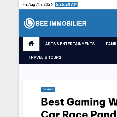
Skip
Fri. Aug 7th, 2026
5:26:21 AM
to
content
ARTS & ENTERTAINMENTS
FAMIL
TRAVEL & TOURS
GAMING
Best Gaming W
Car Race Pand