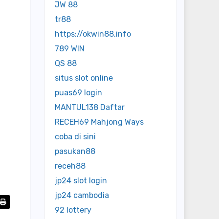
JW 88
tr88
https://okwin88.info
789 WIN
QS 88
situs slot online
puas69 login
MANTUL138 Daftar
RECEH69 Mahjong Ways
coba di sini
pasukan88
receh88
jp24 slot login
jp24 cambodia
92 lottery