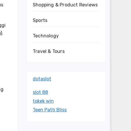
Shopping & Product Reviews
us
Sports
ggi
).
Technology
Travel & Tours
dotaslot
ng
slot 88
tokek win
Teen Patti Bliss