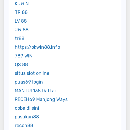
KUWIN
TR 88
LV 88
JW 88
tr88
https://okwin88.info
789 WIN
QS 88
situs slot online
puas69 login
MANTUL138 Daftar
RECEH69 Mahjong Ways
coba di sini
pasukan88
receh88