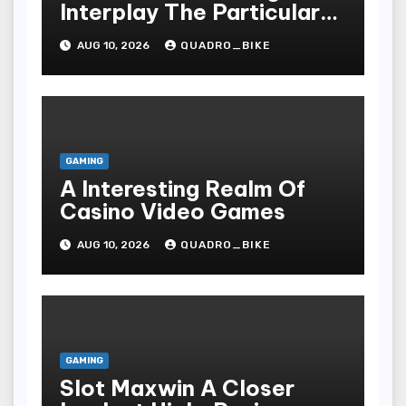
Interplay The Particular
Essential Technicalities
AUG 10, 2026
QUADRO_BIKE
Of Your Casino
GAMING
A Interesting Realm Of
Casino Video Games
AUG 10, 2026
QUADRO_BIKE
GAMING
Slot Maxwin A Closer