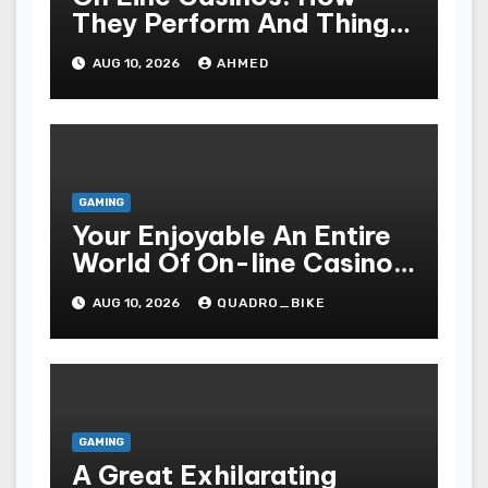
They Perform And Things
To Assume
AUG 10, 2026
AHMED
GAMING
Your Enjoyable An Entire
World Of On-line Casinos
Some Sort Of Entry To Be
AUG 10, 2026
QUADRO_BIKE
Able To Unparalleled
Thrills
GAMING
A Great Exhilarating