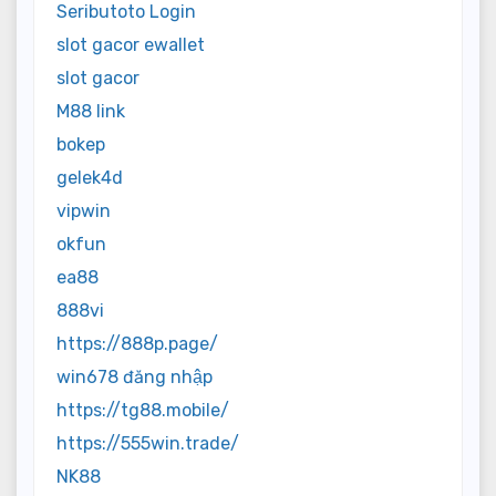
Seributoto Login
slot gacor ewallet
slot gacor
M88 link
bokep
gelek4d
vipwin
okfun
ea88
888vi
https://888p.page/
win678 đăng nhập
https://tg88.mobile/
https://555win.trade/
NK88