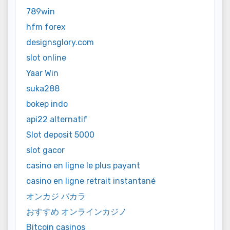
789win
hfm forex
designsglory.com
slot online
Yaar Win
suka288
bokep indo
api22 alternatif
Slot deposit 5000
slot gacor
casino en ligne le plus payant
casino en ligne retrait instantané
オンカジ バカラ
おすすめ オンラインカジノ
Bitcoin casinos