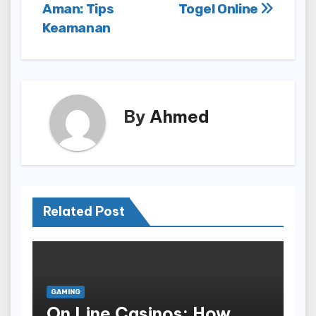
navigation
Aman: Tips
Togel Online
Keamanan
By
Ahmed
Related Post
GAMING
On Line Casinos: How