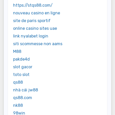
https://stqs88.com/
nouveau casino en ligne
site de paris sportif
online casino sites uae
link nyalabet login
siti scommesse non aams
M88
pakde4d
slot gacor
toto slot
qs88
nhà cái jw88
qs88.com
nk88
98win