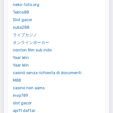
neko-toto.org
Tekno88
Slot gacor
suka288
ライブカジノ
オンラインポーカー
nonton film sub indo
Yaar Win
Yaar Win
casinò senza richiesta di documenti
M88
casino non aams
mvp789
slot gacor
api11 daftar