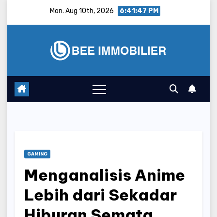
Skip
Mon. Aug 10th, 2026
6:41:48 PM
to
content
GAMING
Menganalisis Anime
Lebih dari Sekadar
Hiburan Semata