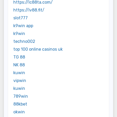
https://lc88ta.com/
https://lv88.fit/
slot777
k9win app
k9win
techno002
top 100 online casinos uk
TG 88
NK 88
kuwin
vipwin
kuwin
789win
88kbet
okwin