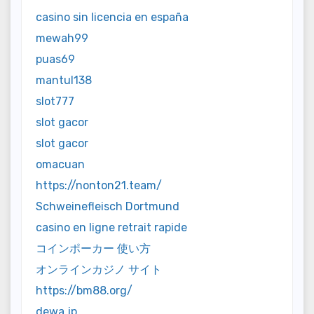
casino sin licencia en españa
mewah99
puas69
mantul138
slot777
slot gacor
slot gacor
omacuan
https://nonton21.team/
Schweinefleisch Dortmund
casino en ligne retrait rapide
コインポーカー 使い方
オンラインカジノ サイト
https://bm88.org/
dewa jp