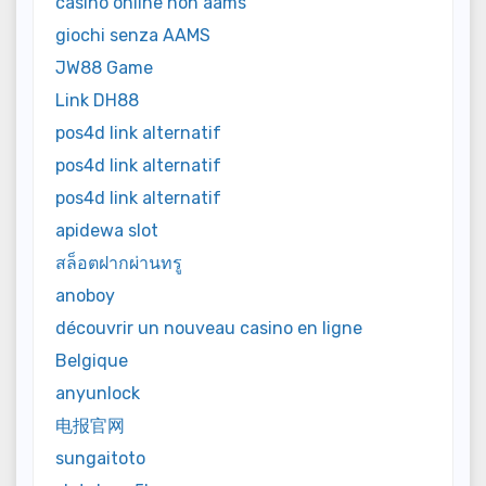
casinò online non aams
giochi senza AAMS
JW88 Game
Link DH88
pos4d link alternatif
pos4d link alternatif
pos4d link alternatif
apidewa slot
สล็อตฝากผ่านทรู
anoboy
découvrir un nouveau casino en ligne
Belgique
anyunlock
电报官网
sungaitoto