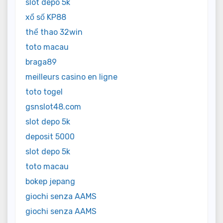
slot depo 5k
xổ số KP88
thể thao 32win
toto macau
braga89
meilleurs casino en ligne
toto togel
gsnslot48.com
slot depo 5k
deposit 5000
slot depo 5k
toto macau
bokep jepang
giochi senza AAMS
giochi senza AAMS