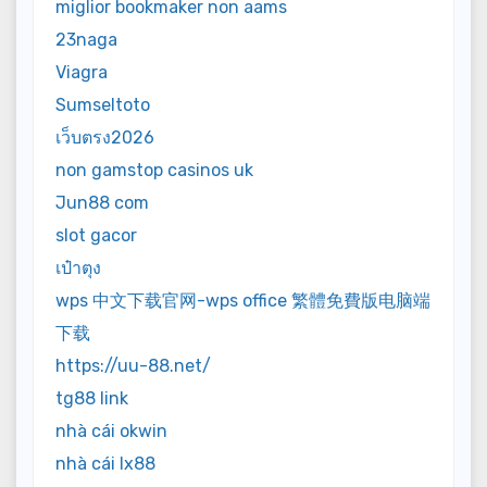
miglior bookmaker non aams
23naga
Viagra
Sumseltoto
เว็บตรง2026
non gamstop casinos uk
Jun88 com
slot gacor
เป๋าตุง
wps 中文下载官网-wps office 繁體免費版电脑端
下载
https://uu-88.net/
tg88 link
nhà cái okwin
nhà cái lx88