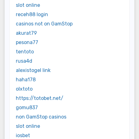
slot online
receh88 login
casinos not on GamStop
akurat79
pesona77
tentoto
rusa4d
alexistogel link
haha178
olxtoto
https://totobet.net/
gomu837
non GamStop casinos
slot online
iosbet