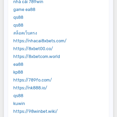
nhà cái 789win
game ea88
qs88
qs88
สล็อตเว็บตรง
https://nhacai8xbets.com/
https://8xbet00.co/
https://8xbetcom.world
ea88
kp88
https://789fo.com/
https://nk888.io/
qs88
kuwin
https://98winbet.wiki/