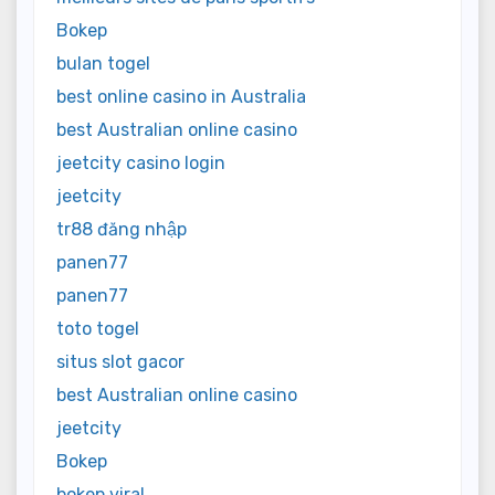
Bokep
bulan togel
best online casino in Australia
best Australian online casino
jeetcity casino login
jeetcity
tr88 đăng nhập
panen77
panen77
toto togel
situs slot gacor
best Australian online casino
jeetcity
Bokep
bokep viral