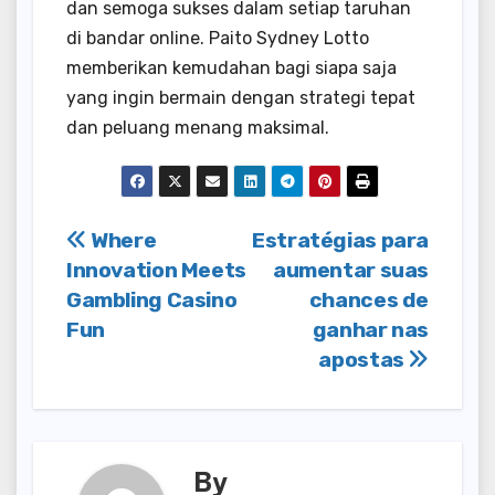
dan semoga sukses dalam setiap taruhan
di bandar online. Paito Sydney Lotto
memberikan kemudahan bagi siapa saja
yang ingin bermain dengan strategi tepat
dan peluang menang maksimal.
Post
Where
Estratégias para
Innovation Meets
aumentar suas
navigation
Gambling Casino
chances de
Fun
ganhar nas
apostas
By