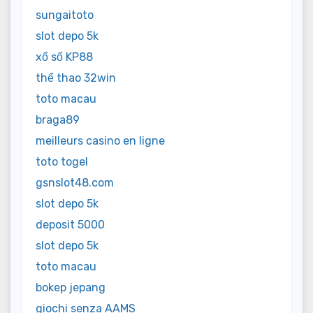
sungaitoto
slot depo 5k
xổ số KP88
thể thao 32win
toto macau
braga89
meilleurs casino en ligne
toto togel
gsnslot48.com
slot depo 5k
deposit 5000
slot depo 5k
toto macau
bokep jepang
giochi senza AAMS