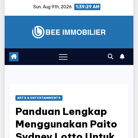
Skip
Sun. Aug 9th, 2026
1:39:30 AM
to
content
ARTS & ENTERTAINMENTS
Panduan Lengkap
Menggunakan Paito
Sydney Lotto Untuk