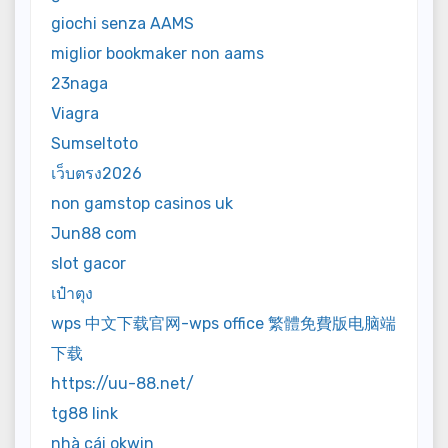
giochi senza AAMS
miglior bookmaker non aams
23naga
Viagra
Sumseltoto
เว็บตรง2026
non gamstop casinos uk
Jun88 com
slot gacor
เป๋าตุง
wps 中文下载官网-wps office 繁體免費版电脑端
下载
https://uu-88.net/
tg88 link
nhà cái okwin