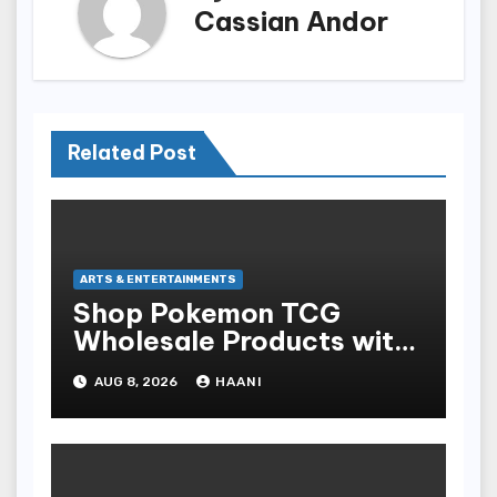
Cassian Andor
Related Post
ARTS & ENTERTAINMENTS
Shop Pokemon TCG
Wholesale Products with
Fast Worldwide Shipping
AUG 8, 2026
HAANI