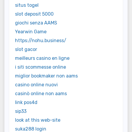
situs togel
slot deposit 5000
giochi senza AAMS
Yearwin Game
https://nohu.business/
slot gacor
meilleurs casino en ligne
i siti scommesse online
miglior bookmaker non aams
casino online nuovi
casinò online non aams
link pos4d
sip33
look at this web-site
suka288 login