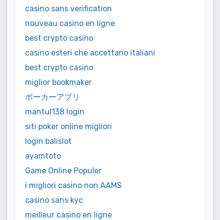
casino sans verification
nouveau casino en ligne
best crypto casino
casino esteri che accettano italiani
best crypto casino
miglior bookmaker
ポーカーアプリ
mantul138 login
siti poker online migliori
login balislot
ayamtoto
Game Online Populer
i migliori casino non AAMS
casino sans kyc
meilleur casino en ligne