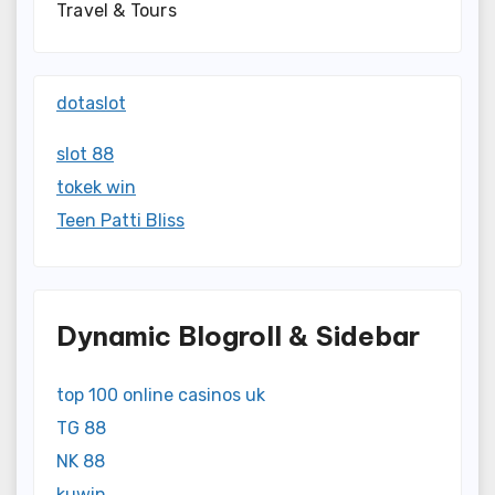
Travel & Tours
dotaslot
slot 88
tokek win
Teen Patti Bliss
Dynamic Blogroll & Sidebar
top 100 online casinos uk
TG 88
NK 88
kuwin