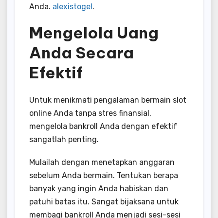
Anda.
alexistogel
.
Mengelola Uang
Anda Secara
Efektif
Untuk menikmati pengalaman bermain slot
online Anda tanpa stres finansial,
mengelola bankroll Anda dengan efektif
sangatlah penting.
Mulailah dengan menetapkan anggaran
sebelum Anda bermain. Tentukan berapa
banyak yang ingin Anda habiskan dan
patuhi batas itu. Sangat bijaksana untuk
membagi bankroll Anda menjadi sesi-sesi