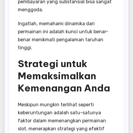
pembayaran yang substansial bisa sangat
menggoda.
Ingatlah, memahami dinamika dari
permainan ini adalah kunci untuk benar-
benar menikmati pengalaman taruhan
tinggi.
Strategi untuk
Memaksimalkan
Kemenangan Anda
Meskipun mungkin terlihat seperti
keberuntungan adalah satu-satunya
faktor dalam memenangkan permainan
slot, menerapkan strategi yang efektif