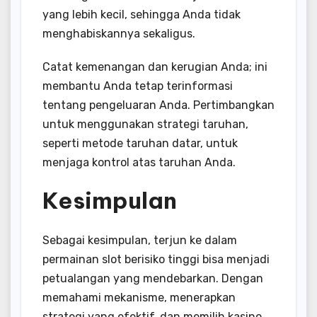
yang lebih kecil, sehingga Anda tidak
menghabiskannya sekaligus.
Catat kemenangan dan kerugian Anda; ini
membantu Anda tetap terinformasi
tentang pengeluaran Anda. Pertimbangkan
untuk menggunakan strategi taruhan,
seperti metode taruhan datar, untuk
menjaga kontrol atas taruhan Anda.
Kesimpulan
Sebagai kesimpulan, terjun ke dalam
permainan slot berisiko tinggi bisa menjadi
petualangan yang mendebarkan. Dengan
memahami mekanisme, menerapkan
strategi yang efektif, dan memilih kasino