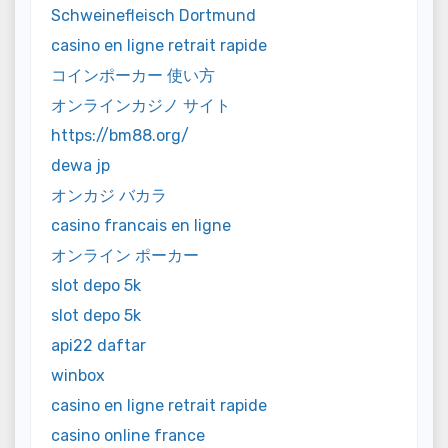
Schweinefleisch Dortmund
casino en ligne retrait rapide
コインポーカー 使い方
オンラインカジノ サイト
https://bm88.org/
dewa jp
オンカジ バカラ
casino francais en ligne
オンライン ポーカー
slot depo 5k
slot depo 5k
api22 daftar
winbox
casino en ligne retrait rapide
casino online france