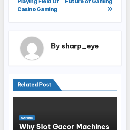
Playing Field Of
Future of Gaming
Casino Gaming
By
sharp_eye
Related Post
GAMING
Why Slot Gacor Machines