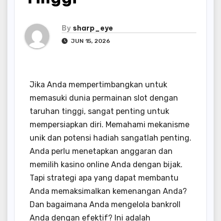
By
sharp_eye
JUN 15, 2026
Jika Anda mempertimbangkan untuk
memasuki dunia permainan slot dengan
taruhan tinggi, sangat penting untuk
mempersiapkan diri. Memahami mekanisme
unik dan potensi hadiah sangatlah penting.
Anda perlu menetapkan anggaran dan
memilih kasino online Anda dengan bijak.
Tapi strategi apa yang dapat membantu
Anda memaksimalkan kemenangan Anda?
Dan bagaimana Anda mengelola bankroll
Anda dengan efektif? Ini adalah