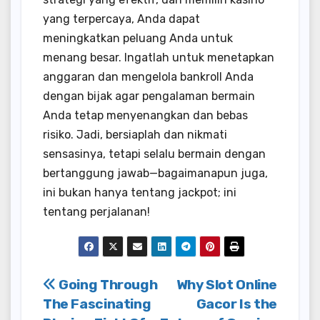
yang terpercaya, Anda dapat
meningkatkan peluang Anda untuk
menang besar. Ingatlah untuk menetapkan
anggaran dan mengelola bankroll Anda
dengan bijak agar pengalaman bermain
Anda tetap menyenangkan dan bebas
risiko. Jadi, bersiaplah dan nikmati
sensasinya, tetapi selalu bermain dengan
bertanggung jawab—bagaimanapun juga,
ini bukan hanya tentang jackpot; ini
tentang perjalanan!
Post
Going Through
Why Slot Online
The Fascinating
Gacor Is the
navigation