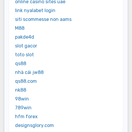
online casino sites uae
link nyalabet login
siti scommesse non aams
M88
pakde4d
slot gacor
toto slot
qs88
nhà cái jw88
qs88.com
nk88
98win
789win
hfm forex
designsglory.com