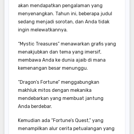
akan mendapatkan pengalaman yang
menyenangkan. Tahun ini, beberapa judul
sedang menjadi sorotan, dan Anda tidak
ingin melewatkannya.
“Mystic Treasures” menawarkan grafis yang
menakjubkan dan tema yang imersif,
membawa Anda ke dunia ajaib di mana
kemenangan besar menunggu.
“Dragon’s Fortune” menggabungkan
makhluk mitos dengan mekanika
mendebarkan yang membuat jantung
Anda berdebar.
Kemudian ada “Fortune’s Quest,” yang
menampilkan alur cerita petualangan yang