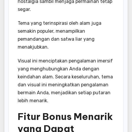
nostalgia sambil menjaga permainan tetap
segar.
Tema yang terinspirasi oleh alam juga
semakin populer, menampilkan
pemandangan dan satwa liar yang
menakjubkan.
Visual ini menciptakan pengalaman imersif
yang menghubungkan Anda dengan
keindahan alam. Secara keseluruhan, tema
dan visual ini meningkatkan pengalaman
bermain Anda, menjadikan setiap putaran
lebih menarik.
Fitur Bonus Menarik
yang Dapat