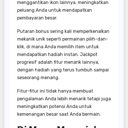
menggantikan ikon lainnya, meningkatkan
peluang Anda untuk mendapatkan
pembayaran besar.
Putaran bonus sering kali memperkenalkan
mekanik unik seperti permainan pilih-dan-
klik, di mana Anda memilih item untuk
mendapatkan hadiah instan. Jackpot
progresif adalah fitur menarik lainnya,
dengan hadiah yang terus tumbuh sampai
seseorang menang.
Fitur-fitur ini tidak hanya membuat
pengalaman Anda lebih menarik tetapi juga
meningkatkan potensi Anda untuk
kemenangan besar saat Anda bermain.