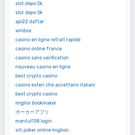
slot depo 5k
slot depo 5k
api22 daftar
winbox
casino en ligne retrait rapide
casino online france
casino sans verification
nouveau casino en ligne
best crypto casino
casino esteri che accettano italiani
best crypto casino
miglior bookmaker
ポーカーアプリ
mantul138 login
siti poker online migliori