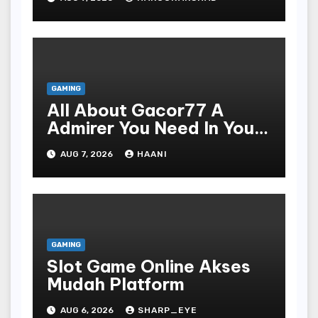
GAMING
All About Gacor77 A
Admirer You Need In Your
Corner
AUG 7, 2026
HAANI
GAMING
Slot Game Online Akses
Mudah Platform
AUG 6, 2026
SHARP_EYE