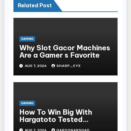
Related Post
GAMING
Why Slot Gacor Machines
Are a Gamer s Favorite
AUG 7, 2026
SHARP_EYE
GAMING
How To Win Big With
Hargatoto Tested
Strategies For Beginners
AUG 7, 2026
HAROONARSHAD