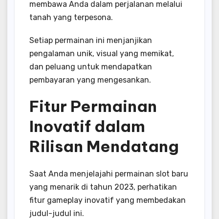
membawa Anda dalam perjalanan melalui
tanah yang terpesona.
Setiap permainan ini menjanjikan
pengalaman unik, visual yang memikat,
dan peluang untuk mendapatkan
pembayaran yang mengesankan.
Fitur Permainan
Inovatif dalam
Rilisan Mendatang
Saat Anda menjelajahi permainan slot baru
yang menarik di tahun 2023, perhatikan
fitur gameplay inovatif yang membedakan
judul-judul ini.