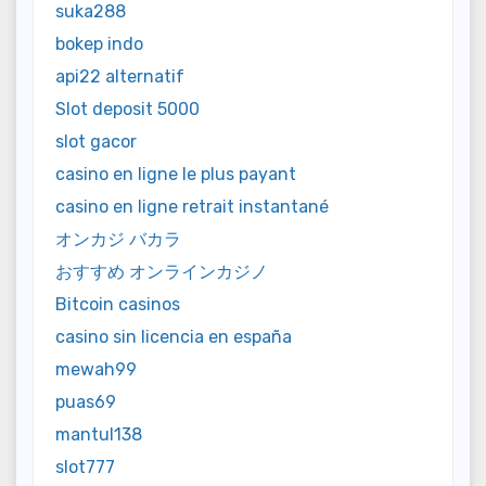
suka288
bokep indo
api22 alternatif
Slot deposit 5000
slot gacor
casino en ligne le plus payant
casino en ligne retrait instantané
オンカジ バカラ
おすすめ オンラインカジノ
Bitcoin casinos
casino sin licencia en españa
mewah99
puas69
mantul138
slot777