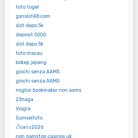
toto togel
gsnslot48.com
slot depo 5k
deposit 5000
slot depo 5k
toto macau
bokep jepang
giochi senza AAMS
giochi senza AAMS
miglior bookmaker non aams
23naga
Viagra
Sumseltoto
เว็บตรง2026
non gamstop casinos uk