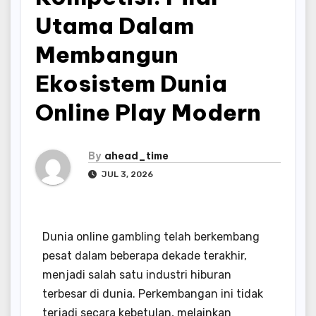
Utama Dalam
Membangun
Ekosistem Dunia
Online Play Modern
By
ahead_time
JUL 3, 2026
Dunia online gambling telah berkembang
pesat dalam beberapa dekade terakhir,
menjadi salah satu industri hiburan
terbesar di dunia. Perkembangan ini tidak
terjadi secara kebetulan, melainkan