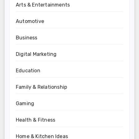
Arts & Entertainments
Automotive
Business
Digital Marketing
Education
Family & Relationship
Gaming
Health & Fitness
Home & Kitchen Ideas