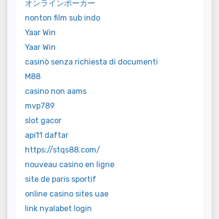
オンラインポーカー
nonton film sub indo
Yaar Win
Yaar Win
casinò senza richiesta di documenti
M88
casino non aams
mvp789
slot gacor
api11 daftar
https://stqs88.com/
nouveau casino en ligne
site de paris sportif
online casino sites uae
link nyalabet login