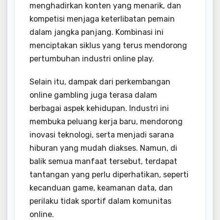
menghadirkan konten yang menarik, dan
kompetisi menjaga keterlibatan pemain
dalam jangka panjang. Kombinasi ini
menciptakan siklus yang terus mendorong
pertumbuhan industri online play.
Selain itu, dampak dari perkembangan
online gambling juga terasa dalam
berbagai aspek kehidupan. Industri ini
membuka peluang kerja baru, mendorong
inovasi teknologi, serta menjadi sarana
hiburan yang mudah diakses. Namun, di
balik semua manfaat tersebut, terdapat
tantangan yang perlu diperhatikan, seperti
kecanduan game, keamanan data, dan
perilaku tidak sportif dalam komunitas
online.