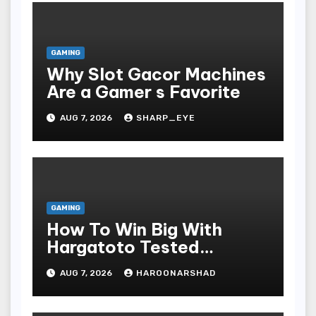
GAMING
Why Slot Gacor Machines
Are a Gamer s Favorite
AUG 7, 2026
SHARP_EYE
GAMING
How To Win Big With
Hargatoto Tested
Strategies For Beginners
AUG 7, 2026
HAROONARSHAD