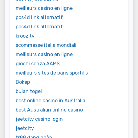
meilleurs casino en ligne
pos4d link alternatif
pos4d link alternatif
krooz tv
scommesse italia mondiali
meilleurs casino en ligne
giochi senza AAMS
meilleurs sites de paris sportifs
Bokep
bulan togel
best online casino in Australia
best Australian online casino
jeetcity casino login
jeetcity
tr88 đăng nhập