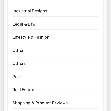
Industrial Designs
Legal & Law
Lifestyle & Fashion
Other
Others
Pets
Real Estate
Shopping & Product Reviews