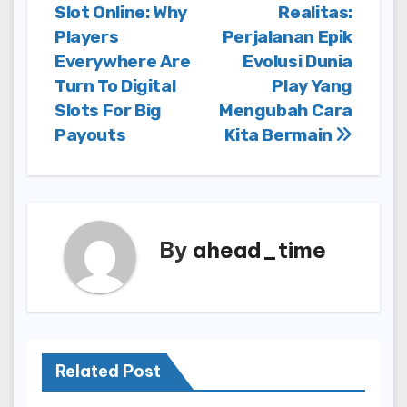
Slot Online: Why
Realitas:
navigation
Players
Perjalanan Epik
Everywhere Are
Evolusi Dunia
Turn To Digital
Play Yang
Slots For Big
Mengubah Cara
Payouts
Kita Bermain
By
ahead_time
Related Post