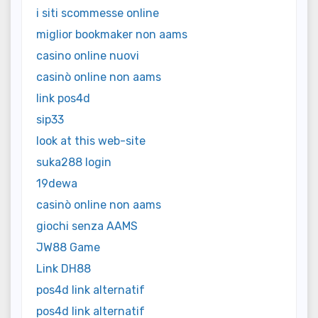
i siti scommesse online
miglior bookmaker non aams
casino online nuovi
casinò online non aams
link pos4d
sip33
look at this web-site
suka288 login
19dewa
casinò online non aams
giochi senza AAMS
JW88 Game
Link DH88
pos4d link alternatif
pos4d link alternatif