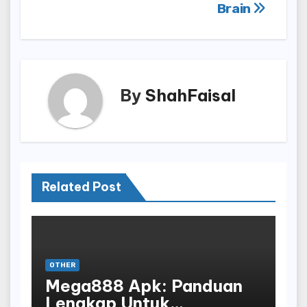
Brain
By
ShahFaisal
Related Post
OTHER
Mega888 Apk: Panduan
Lengkap Untuk