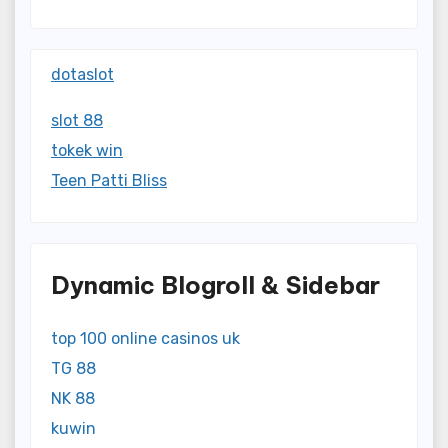
dotaslot
slot 88
tokek win
Teen Patti Bliss
Dynamic Blogroll & Sidebar
top 100 online casinos uk
TG 88
NK 88
kuwin