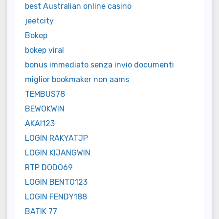
best Australian online casino
jeetcity
Bokep
bokep viral
bonus immediato senza invio documenti
miglior bookmaker non aams
TEMBUS78
BEWOKWIN
AKAI123
LOGIN RAKYATJP
LOGIN KIJANGWIN
RTP DODO69
LOGIN BENTO123
LOGIN FENDY188
BATIK 77