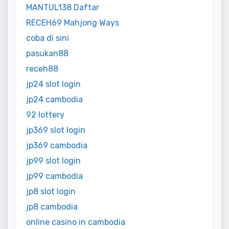
MANTUL138 Daftar
RECEH69 Mahjong Ways
coba di sini
pasukan88
receh88
jp24 slot login
jp24 cambodia
92 lottery
jp369 slot login
jp369 cambodia
jp99 slot login
jp99 cambodia
jp8 slot login
jp8 cambodia
online casino in cambodia