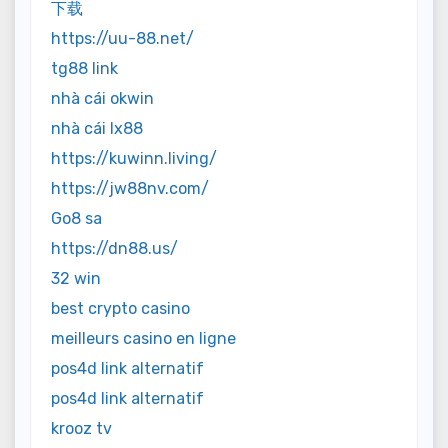
下载
https://uu-88.net/
tg88 link
nhà cái okwin
nhà cái lx88
https://kuwinn.living/
https://jw88nv.com/
Go8 sa
https://dn88.us/
32 win
best crypto casino
meilleurs casino en ligne
pos4d link alternatif
pos4d link alternatif
krooz tv