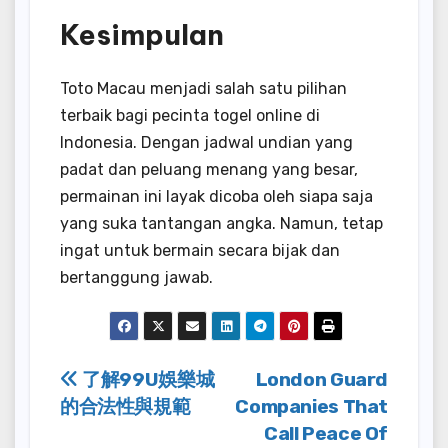
Kesimpulan
Toto Macau menjadi salah satu pilihan
terbaik bagi pecinta togel online di
Indonesia. Dengan jadwal undian yang
padat dan peluang menang yang besar,
permainan ini layak dicoba oleh siapa saja
yang suka tantangan angka. Namun, tetap
ingat untuk bermain secara bijak dan
bertanggung jawab.
Post
了解99U娛樂城
London Guard
的合法性與規範
Companies That
navigation
Call Peace Of