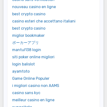
nouveau casino en ligne
best crypto casino
casino esteri che accettano italiani
best crypto casino
miglior bookmaker
ポーカーアプリ
mantul138 login
siti poker online migliori
login balislot
ayamtoto
Game Online Populer
i migliori casino non AAMS
casino sans kyc
meilleur casino en ligne